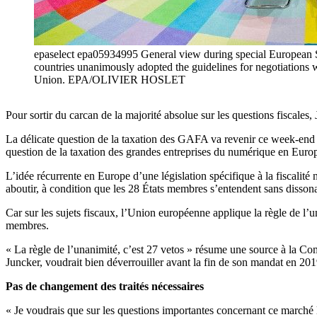
epaselect epa05934995 General view during special European S
countries unanimously adopted the guidelines for negotiations 
Union. EPA/OLIVIER HOSLET
Pour sortir du carcan de la majorité absolue sur les questions fiscales
La délicate question de la taxation des GAFA va revenir ce week-end 
question de la taxation des grandes entreprises du numérique en Euro
L’idée récurrente en Europe d’une législation spécifique à la fiscalit
aboutir, à condition que les 28 États membres s’entendent sans disson
Car sur les sujets fiscaux, l’Union européenne applique la règle de l’
membres.
« La règle de l’unanimité, c’est 27 vetos » résume une source à la Com
Juncker, voudrait bien déverrouiller avant la fin de son mandat en 201
Pas de changement des traités nécessaires
« Je voudrais que sur les questions importantes concernant ce marché le