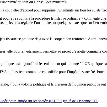
l’unanimité au sein du Conseil des ministres.
t à coup être d’accord pour supprimé l’unanimité sur tous les sujets fi
ant pour être soumis à la procédure législative ordinaire » commente une
s de lever la règle de l’unanimité sur quelques textes que sur l’ensemble
jets fiscaux se pratique déjà avec la coopération renforcée. Autre inno
cières, elle pourrait également permettre au projet d’assiette commune 
é politique est aujourd’hui le seul moteur qui a donné à l’UE quelques 
 TVA ou l’assiette commune consolidée pour l’impôt des sociétés butent s
fiscale, « où la volonté politique et la pression de l’opinion publique 
lidée pour l'impôt sur les sociétés(ACCIS)
traité de Lisbonne
TTF