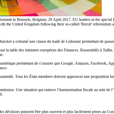
ummit in Brussels, Belgium, 29 April 2017. EU leaders at the specia
with the United Kingdom following their so-called 'Brexit' referendum a
, Juncker a exhumé une clause du traité de Lisbonne permettant de passer 
sur la table des ministres européens des Finances. Rassemblés à Tallin
pe.
é numérique permettant de s’assurer que Google, Amazon, Facebook, Apple p
ance.
unanimité. Tous les États membres doivent approuver une proposition lors
mission. Une situation qui entrave l’harmonisation fiscale au sein de l
9.
s décisions puissent être plus souvent et plus facilement prises au Cons