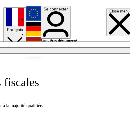
Se connecter
Close menu
English
Français
Deutsch
Vous êtes déconnecté.
Se connecter
Español
Lumières éteintes
 fiscales
 à la majorité qualifiée.