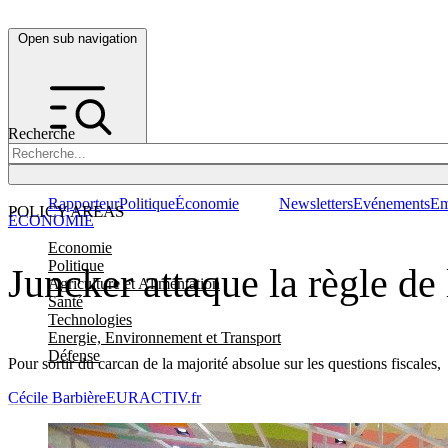
Open sub navigation
Recherche
Rapporteur
Politique
Économie
Newsletters
Evénements
Em
POLICY AREAS
ÉCONOMIE
Economie
Politique
Juncker attaque la règle de 
Agriculture et Alimentation
Santé
Technologies
Energie, Environnement et Transport
Défense
Pour sortir du carcan de la majorité absolue sur les questions fiscales
Cécile Barbière
EURACTIV.fr