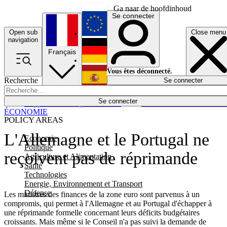
Ga naar de hoofdinhoud
Se connecter
Open sub
Close menu
English
navigation
Français
Deutsch
Vous êtes déconnecté.
Recherche
Se connecter
Español
Lumières éteintes
Se connecter
Rapporteur
Politique
Économie
Newsletters
Evénements
Em
ÉCONOMIE
POLICY AREAS
L'Allemagne et le Portugal ne
Economie
Politique
reçoivent pas de réprimande
Agriculture et Alimentation
Santé
Technologies
Energie, Environnement et Transport
Défense
Les ministres des finances de la zone euro sont parvenus à un
compromis, qui permet à l'Allemagne et au Portugal d'échapper à
une réprimande formelle concernant leurs déficits budgétaires
croissants. Mais même si le Conseil n'a pas suivi la demande de