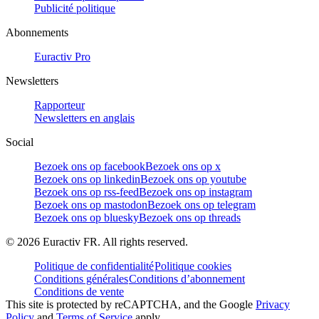
Publicité politique
Abonnements
Euractiv Pro
Newsletters
Rapporteur
Newsletters en anglais
Social
Bezoek ons op facebook
Bezoek ons op x
Bezoek ons op linkedin
Bezoek ons op youtube
Bezoek ons op rss-feed
Bezoek ons op instagram
Bezoek ons op mastodon
Bezoek ons op telegram
Bezoek ons op bluesky
Bezoek ons op threads
©
2026
Euractiv FR. All rights reserved.
Politique de confidentialité
Politique cookies
Conditions générales
Conditions d’abonnement
Conditions de vente
This site is protected by reCAPTCHA, and the Google
Privacy
Policy
and
Terms of Service
apply.