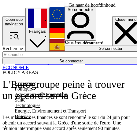
Ga naar de hoofdinhoud
Se connecter
Open sub
Close menu
English
navigation
Français
Deutsch
Vous êtes déconnecté.
Recherche
Se connecter
Español
Lumières éteintes
Se connecter
Rapporteur
Politique
Économie
Newsletters
Evénements
Em
ÉCONOMIE
POLICY AREAS
L'Eurogroupe peine à trouver
Economie
Politique
un accord sur la Grèce
Agriculture et Alimentation
Santé
Technologies
Energie, Environnement et Transport
Défense
Les ministres des finances se sont rencontré le soir du 24 juin pour
obtenir un accord sauvant la Grèce d'une sortie de l'euro. Une
réunion interrompue sans accord après seulement 90 minutes.