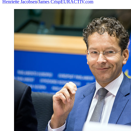
Henriette Jacobsen
/
James Crisp
EURACTIV.com