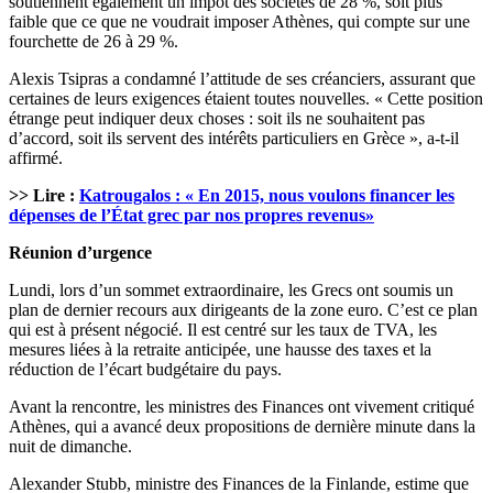
soutiennent également un impôt des sociétés de 28 %, soit plus
faible que ce que ne voudrait imposer Athènes, qui compte sur une
fourchette de 26 à 29 %.
Alexis Tsipras a condamné l’attitude de ses créanciers, assurant que
certaines de leurs exigences étaient toutes nouvelles. « Cette position
étrange peut indiquer deux choses : soit ils ne souhaitent pas
d’accord, soit ils servent des intérêts particuliers en Grèce », a-t-il
affirmé.
>> Lire :
Katrougalos : « En 2015, nous voulons financer les
dépenses de l’État grec par nos propres revenus»
Réunion d’urgence
Lundi, lors d’un sommet extraordinaire, les Grecs ont soumis un
plan de dernier recours aux dirigeants de la zone euro. C’est ce plan
qui est à présent négocié. Il est centré sur les taux de TVA, les
mesures liées à la retraite anticipée, une hausse des taxes et la
réduction de l’écart budgétaire du pays.
Avant la rencontre, les ministres des Finances ont vivement critiqué
Athènes, qui a avancé deux propositions de dernière minute dans la
nuit de dimanche.
Alexander Stubb, ministre des Finances de la Finlande, estime que