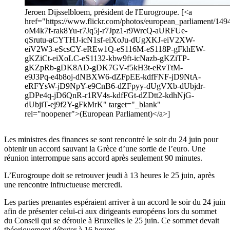
Jeroen Dijsselbloem, président de l'Eurogroupe. [<a
href="https://www.flickr.com/photos/european_parliament/1494
oM4k7f-rak8Yu-r7Jq5j-r7Jpz1-r9WrcQ-aURFUe-
qSrutu-aCYTHJ-icN1sf-eiXoJu-dUgXKJ-eiV2XW-
eiV2W3-eScsCY-eREw1Q-eS116M-eS118P-gFkhEW-
gKZiCt-eiXoLC-eS1132-kbw9ft-icNazb-gKZiTP-
gKZpRb-gDK8AD-gDK7GV-f5kH3t-eRvTtM-
e9J3Pq-e4b8oj-dNBXW6-dZFpEE-kdfFNF-jD9NtA-
eRFYsW-jD9NpY-e9CnB6-dZFpyy-dUgVXb-dUbjdr-
gDPe4q-jD6QnR-r1RV4s-kdfFGt-dZDtt2-kdhNjG-
dUbjiT-ej9f2Y-gFkMrK" target="_blank"
rel="noopener">(European Parliament)</a>]
Les ministres des finances se sont rencontré le soir du 24 juin pour
obtenir un accord sauvant la Grèce d’une sortie de l’euro. Une
réunion interrompue sans accord après seulement 90 minutes.
L’Eurogroupe doit se retrouver jeudi à 13 heures le 25 juin, après
une rencontre infructueuse mercredi.
Les parties prenantes espéraient arriver à un accord le soir du 24 juin
afin de présenter celui-ci aux dirigeants européens lors du sommet
du Conseil qui se déroule à Bruxelles le 25 juin. Ce sommet devait
théoriquement débuter à 16 heures.