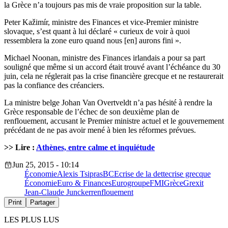
la Grèce n’a toujours pas mis de vraie proposition sur la table.
Peter Kažimír, ministre des Finances et vice-Premier ministre
slovaque, s’est quant à lui déclaré « curieux de voir à quoi
ressemblera la zone euro quand nous [en] aurons fini ».
Michael Noonan, ministre des Finances irlandais a pour sa part
souligné que même si un accord était trouvé avant l’échéance du 30
juin, cela ne réglerait pas la crise financière grecque et ne restaurerait
pas la confiance des créanciers.
La ministre belge Johan Van Overtveldt n’a pas hésité à rendre la
Grèce responsable de l’échec de son deuxième plan de
renflouement, accusant le Premier ministre actuel et le gouvernement
précédant de ne pas avoir mené à bien les réformes prévues.
>> Lire :
Athènes, entre calme et inquiétude
Jun 25, 2015 - 10:14
Économie
Alexis Tsipras
BCE
crise de la dette
crise grecque
Économie
Euro & Finances
Eurogroupe
FMI
Grèce
Grexit
Jean-Claude Juncker
renflouement
Print
Partager
LES PLUS LUS