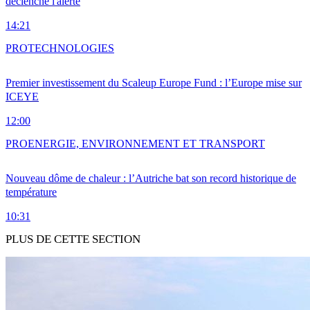
déclenche l'alerte
14:21
PRO
TECHNOLOGIES
Premier investissement du Scaleup Europe Fund : l’Europe mise sur
ICEYE
12:00
PRO
ENERGIE, ENVIRONNEMENT ET TRANSPORT
Nouveau dôme de chaleur : l’Autriche bat son record historique de
température
10:31
PLUS DE CETTE SECTION