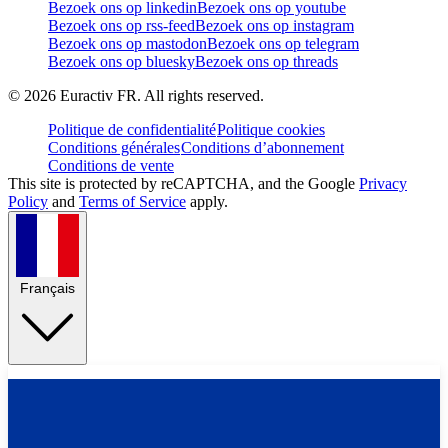
Bezoek ons op linkedin
Bezoek ons op youtube
Bezoek ons op rss-feed
Bezoek ons op instagram
Bezoek ons op mastodon
Bezoek ons op telegram
Bezoek ons op bluesky
Bezoek ons op threads
©
2026
Euractiv FR. All rights reserved.
Politique de confidentialité
Politique cookies
Conditions générales
Conditions d’abonnement
Conditions de vente
This site is protected by reCAPTCHA, and the Google
Privacy
Policy
and
Terms of Service
apply.
Français