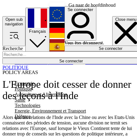
Ga naar de hoofdinhoud
Se connecter
Open sub
Close menu
English
navigation
Français
Deutsch
Vous êtes déconnecté.
Recherche
Se connecter
Español
Lumières éteintes
Se connecter
Rapporteur
Politique
Économie
Newsletters
Evénements
Em
POLITIQUE
POLICY AREAS
L'Europe doit cesser de donner
Economie
Politique
des leçons à l'Inde
Agriculture et Alimentation
Santé
Technologies
Energie, Environnement et Transport
Défense
Alors que les relations de l'Inde avec la Chine ou avec les Etats-Unis
connaissent des périodes de tension, aucune division ne ternit ses
relations avec l'Europe, sauf lorsque le Vieux Continent tente de lui
donner trop de conseils sur les questions de politique intérieure, a