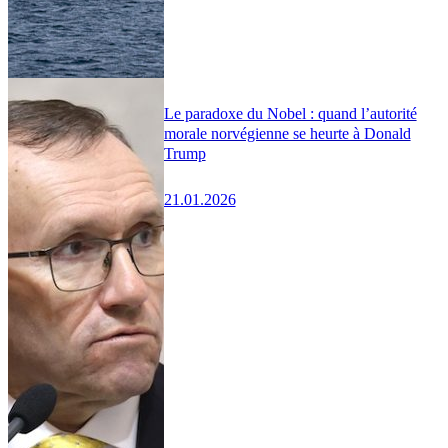
Le paradoxe du Nobel : quand l’autorité
morale norvégienne se heurte à Donald
Trump
21.01.2026