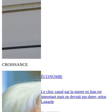
CROISSANCE
ÉCONOMIE
Le choc causé par la guerre en Iran est
important mais ne devrait pas durer, selon
Lagarde