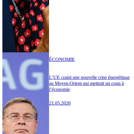
ÉCONOMIE
L’UE craint une nouvelle crise énergétique
au Moyen-Orient qui mettrait un coup à
l’économie
21.05.2026