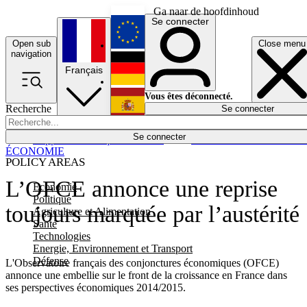
Ga naar de hoofdinhoud
Se connecter
Open sub
Close menu
English
navigation
Français
Deutsch
Vous êtes déconnecté.
Recherche
Se connecter
Español
Lumières éteintes
Se connecter
Rapporteur
Politique
Économie
Newsletters
Evénements
Em
ÉCONOMIE
POLICY AREAS
L’OFCE annonce une reprise
Economie
Politique
toujours marquée par l’austérité
Agriculture et Alimentation
Santé
Technologies
Energie, Environnement et Transport
Défense
L'Observatoire français des conjonctures économiques (OFCE)
annonce une embellie sur le front de la croissance en France dans
ses perspectives économiques 2014/2015.