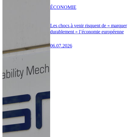
ÉCONOMIE
Les chocs à venir risquent de « marquer
durablement » l’économie européenne
06.07.2026