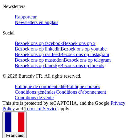
Newsletters
Rapporteur
Newsletters en anglais
Social
Bezoek ons op facebook
Bezoek ons op x
Bezoek ons op linkedin
Bezoek ons op youtube
Bezoek ons op rss-feed
Bezoek ons op instagram
Bezoek ons op mastodon
Bezoek ons op telegram
Bezoek ons op bluesky
Bezoek ons op threads
©
2026
Euractiv FR. All rights reserved.
Politique de confidentialité
Politique cookies
Conditions générales
Conditions d’abonnement
Conditions de vente
This site is protected by reCAPTCHA, and the Google
Privacy
Policy
and
Terms of Service
apply.
Français