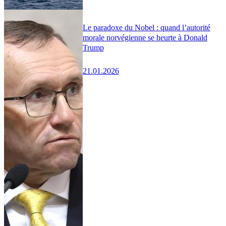
Le paradoxe du Nobel : quand l’autorité
morale norvégienne se heurte à Donald
Trump
21.01.2026