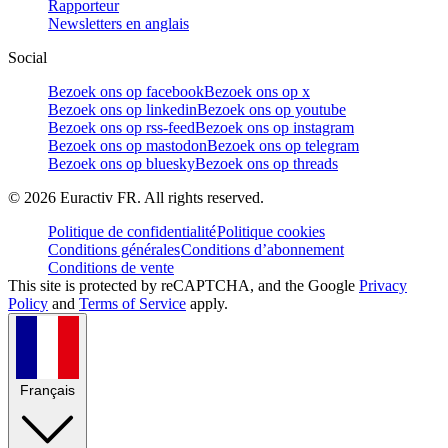
Rapporteur
Newsletters en anglais
Social
Bezoek ons op facebook
Bezoek ons op x
Bezoek ons op linkedin
Bezoek ons op youtube
Bezoek ons op rss-feed
Bezoek ons op instagram
Bezoek ons op mastodon
Bezoek ons op telegram
Bezoek ons op bluesky
Bezoek ons op threads
©
2026
Euractiv FR. All rights reserved.
Politique de confidentialité
Politique cookies
Conditions générales
Conditions d’abonnement
Conditions de vente
This site is protected by reCAPTCHA, and the Google
Privacy
Policy
and
Terms of Service
apply.
Français