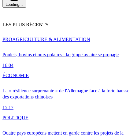
Loading...
LES PLUS RÉCENTS
PRO
AGRICULTURE & ALIMENTATION
Poulets, bovins et ours polaires : la grippe aviaire se propage
16:04
ÉCONOMIE
La « résilience surprenante » de l'Allemagne face à la forte hausse
des exportations chinoises
15:17
POLITIQUE
Quatre pays européens mettent en garde contre les projets de la