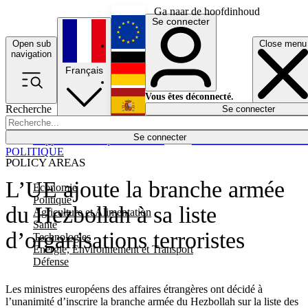
Ga naar de hoofdinhoud
Se connecter
Open sub
Close menu
English
navigation
Français
Deutsch
Vous êtes déconnecté.
Recherche
Se connecter
Español
Lumières éteintes
Se connecter
Rapporteur
Politique
Économie
Newsletters
Evénements
Em
POLITIQUE
POLICY AREAS
L’UE ajoute la branche armée
Economie
Politique
du Hezbollah à sa liste
Agriculture et Alimentation
Santé
d’organisations terroristes
Technologies
Energie, Environnement et Transport
Défense
Les ministres européens des affaires étrangères ont décidé à
l’unanimité d’inscrire la branche armée du Hezbollah sur la liste des