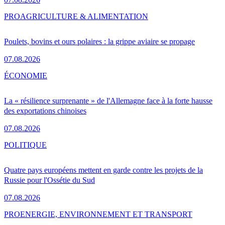
PRO
AGRICULTURE & ALIMENTATION
Poulets, bovins et ours polaires : la grippe aviaire se propage
07.08.2026
ÉCONOMIE
La « résilience surprenante » de l'Allemagne face à la forte hausse
des exportations chinoises
07.08.2026
POLITIQUE
Quatre pays européens mettent en garde contre les projets de la
Russie pour l'Ossétie du Sud
07.08.2026
PRO
ENERGIE, ENVIRONNEMENT ET TRANSPORT