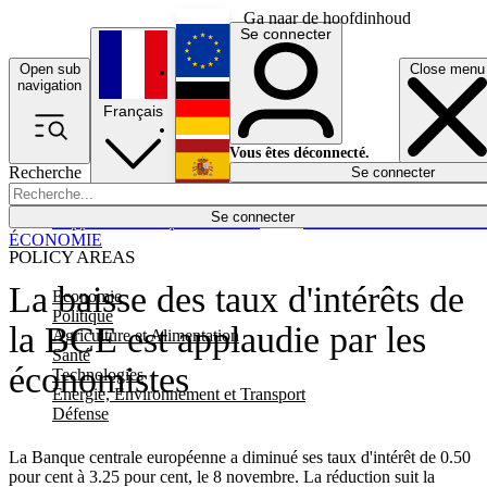
Ga naar de hoofdinhoud
Se connecter
Open sub
Close menu
English
navigation
Français
Deutsch
Vous êtes déconnecté.
Recherche
Se connecter
Español
Lumières éteintes
Se connecter
Rapporteur
Politique
Économie
Newsletters
Evénements
Em
ÉCONOMIE
POLICY AREAS
La baisse des taux d'intérêts de
Economie
Politique
la BCE est applaudie par les
Agriculture et Alimentation
Santé
économistes
Technologies
Energie, Environnement et Transport
Défense
La Banque centrale européenne a diminué ses taux d'intérêt de 0.50
pour cent à 3.25 pour cent, le 8 novembre. La réduction suit la