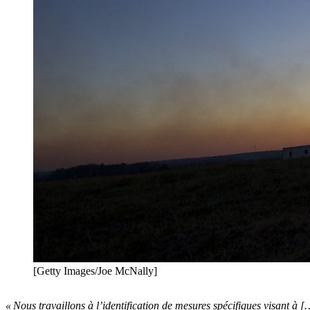
[Getty Images/Joe McNally]
« Nous travaillons à l’identification de mesures spécifiques visant à […