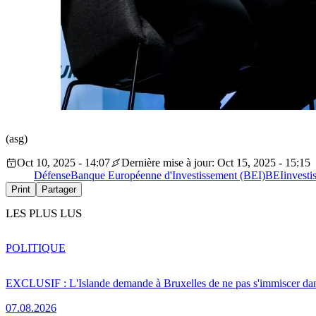
(asg)
Oct 10, 2025 - 14:07
Dernière mise à jour: Oct 15, 2025 - 15:15
Défense
Banque Européenne d'Investissement (BEI)
BEI
investi
Print
Partager
LES PLUS LUS
POLITIQUE
EXCLUSIF : L'Islande demande à Bruxelles de ne pas s'immiscer dan
07.08.2026