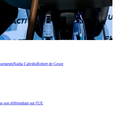
ssements
Nadia Calviño
Robert de Groot
s son référendum sur l'UE