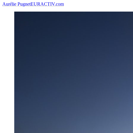
Aurélie Pugnet
EURACTIV.com