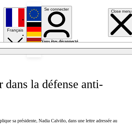
Se connecter
Close menu
English
Français
Deutsch
Vous êtes déconnecté.
Se connecter
Español
Lumières éteintes
 dans la défense anti-
plique sa présidente, Nadia Calviño, dans une lettre adressée au