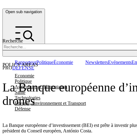
Open sub navigation
Recherche
Rapporteur
Politique
Économie
Newsletters
Evénements
Em
POLICY AREAS
PRO
DÉFENSE
Economie
Politique
La Banque européenne d’inve
Agriculture et Alimentation
Santé
drones
Technologies
Energie, Environnement et Transport
Défense
La Banque européenne d’investissement (BEI) est prête à investir plus
président du Conseil européen, António Costa.