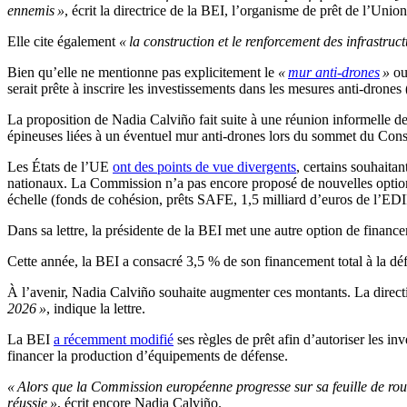
ennemis »
, écrit la directrice de la BEI, l’organisme de prêt de l’Uni
Elle cite également
« la construction et le renforcement des infrastruct
Bien qu’elle ne mentionne pas explicitement le
«
mur anti-drones
»
ou
serait prête à inscrire les investissements dans les mesures anti-drones 
La proposition de Nadia Calviño fait suite à une réunion informelle des
épineuses liées à un éventuel mur anti-drones lors du sommet du Cons
Les États de l’UE
ont des points de vue divergents
, certains souhaita
nationaux. La Commission n’a pas encore proposé de nouvelles options
échelle (fonds de cohésion, prêts SAFE, 1,5 milliard d’euros de l’EDIP
Dans sa lettre, la présidente de la BEI met une autre option de financem
Cette année, la BEI a consacré 3,5 % de son financement total à la déf
À l’avenir, Nadia Calviño souhaite augmenter ces montants. La direc
2026 »
, indique la lettre.
La BEI
a récemment modifié
ses règles de prêt afin d’autoriser les in
financer la production d’équipements de défense.
« Alors que la Commission européenne progresse sur sa feuille de rou
réussie »
, écrit encore Nadia Calviño.