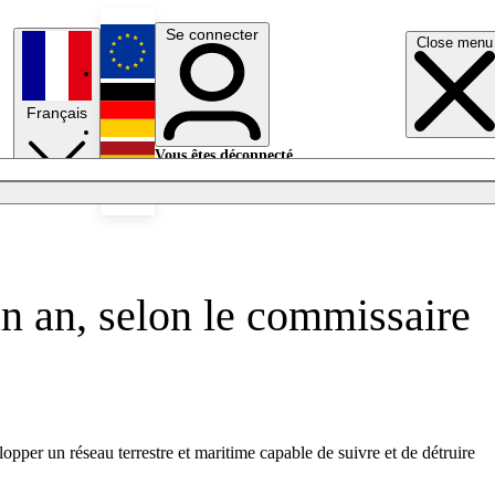
Se connecter
Close menu
English
Français
Deutsch
Vous êtes déconnecté.
Se connecter
Español
Lumières éteintes
un an, selon le commissaire
pper un réseau terrestre et maritime capable de suivre et de détruire