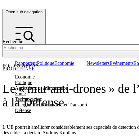
Open sub navigation
Recherche
Rapporteur
Politique
Économie
Newsletters
Evénements
Em
POLICY AREAS
PRO
DÉFENSE
Economie
Politique
Le « mur anti-drones » de l
Agriculture et Alimentation
Santé
à la Défense
Technologies
Energie, Environnement et Transport
Défense
L’UE pourrait améliorer considérablement ses capacités de détection de
des cibles, a déclaré Andrius Kubilius.