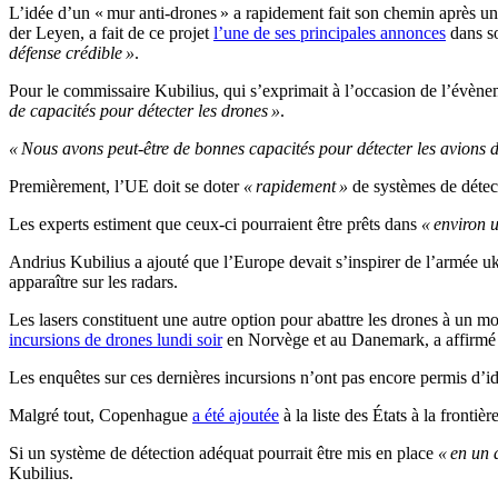
L’idée d’un « mur anti-drones » a rapidement fait son chemin après u
der Leyen, a fait de ce projet
l’une de ses principales annonces
dans so
défense crédible »
.
Pour le commissaire Kubilius, qui s’exprimait à l’occasion de l’évène
de capacités pour détecter les drones »
.
« Nous avons peut-être de bonnes capacités pour détecter les avions de co
Premièrement, l’UE doit se doter
« rapidement »
de systèmes de détect
Les experts estiment que ceux-ci pourraient être prêts dans
« environ 
Andrius Kubilius a ajouté que l’Europe devait s’inspirer de l’armée ukr
apparaître sur les radars.
Les lasers constituent une autre option pour abattre les drones à un moi
incursions de drones lundi soir
en Norvège et au Danemark, a affirmé 
Les enquêtes sur ces dernières incursions n’ont pas encore permis d’ide
Malgré tout, Copenhague
a été ajoutée
à la liste des États à la front
Si un système de détection adéquat pourrait être mis en place
« en un 
Kubilius.