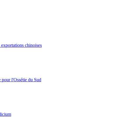
s exportations chinoises
e pour l'Ossétie du Sud
licium