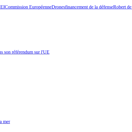
EI
Commission Européenne
Drones
financement de la défense
Robert de
s son référendum sur l'UE
la mer