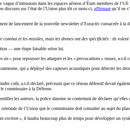
ne vague d’intrusions dans les espaces aériens d’États membres de l’UE
n discours sur l’état de l’Union plus tôt ce mois-ci,
affirmant
qu’il ne s
ment de lancement de la nouvelle newsletter d’Euractiv consacrée à la d
mbat et les missiles, mais les drones ont des spécificités : ils volent tr
ion — une étape faisable selon lui.
un an »
pour repousser les attaques et les
« provocations »
russes, a-t-il 
ainienne, qui a déployé des capteurs acoustiques pour détecter les drones
ndre coût, a-t-il déclaré, précisant que ce réseau défensif devait égalem
le commissaire à la Défense.
ntifier les auteurs, la police danoise se contentant de déclarer qu’elles
ière orientale de l’Union que le commissaire doit consulter au sujet du p
an environ »
, il faudra beaucoup plus de temps pour développer un systè