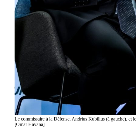
Le commissaire à la Défense, Andrius Kubilius (à gauche), et le
[Omar Havana]