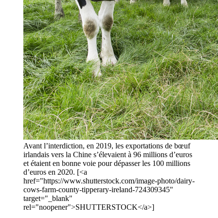
Avant l’interdiction, en 2019, les exportations de bœuf
irlandais vers la Chine s’élevaient à 96 millions d’euros
et étaient en bonne voie pour dépasser les 100 millions
d’euros en 2020. [<a
href="https://www.shutterstock.com/image-photo/dairy-
cows-farm-county-tipperary-ireland-724309345"
target="_blank"
rel="noopener">SHUTTERSTOCK</a>]