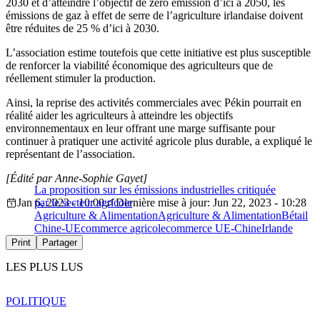
2030 et d’atteindre l’objectif de zéro émission d’ici à 2050, les
émissions de gaz à effet de serre de l’agriculture irlandaise doivent
être réduites de 25 % d’ici à 2030.
L’association estime toutefois que cette initiative est plus susceptible
de renforcer la viabilité économique des agriculteurs que de
réellement stimuler la production.
Ainsi, la reprise des activités commerciales avec Pékin pourrait en
réalité aider les agriculteurs à atteindre les objectifs
environnementaux en leur offrant une marge suffisante pour
continuer à pratiquer une activité agricole plus durable, a expliqué le
représentant de l’association.
[Édité par Anne-Sophie Gayet]
La proposition sur les émissions industrielles critiquée
Jan 6, 2023 - 10:00
par le secteur agricole
Dernière mise à jour: Jun 22, 2023 - 10:28
Agriculture & Alimentation
Agriculture & Alimentation
Bétail
Chine-UE
commerce agricole
commerce UE-Chine
Irlande
Print
Partager
LES PLUS LUS
POLITIQUE