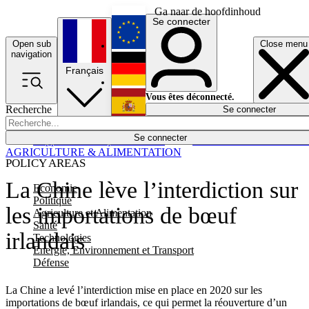
Ga naar de hoofdinhoud
Se connecter
Open sub
Close menu
English
navigation
Français
Deutsch
Vous êtes déconnecté.
Recherche
Se connecter
Español
Lumières éteintes
Se connecter
Rapporteur
Politique
Économie
Newsletters
Evénements
Em
AGRICULTURE & ALIMENTATION
POLICY AREAS
La Chine lève l’interdiction sur
Economie
Politique
les importations de bœuf
Agriculture et Alimentation
Santé
irlandais
Technologies
Energie, Environnement et Transport
Défense
La Chine a levé l’interdiction mise en place en 2020 sur les
importations de bœuf irlandais, ce qui permet la réouverture
d’
un