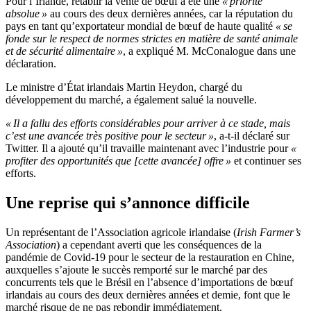
Pour l’Irlande, rétablir la vente de bœuf a été une
« priorité
absolue »
au cours des deux dernières années, car la réputation du
pays en tant qu’exportateur mondial de bœuf de haute qualité
« se
fonde sur le respect de normes strictes en matière de santé animale
et de sécurité alimentaire »
, a expliqué M. McConalogue dans une
déclaration.
Le ministre d’État irlandais Martin Heydon, chargé du
développement du marché, a également salué la nouvelle.
« Il a fallu des efforts considérables pour arriver à ce stade, mais
c’est une avancée très positive pour le secteur »
, a-t-il déclaré sur
Twitter. Il a ajouté qu’il travaille maintenant avec l’industrie pour
«
profiter des opportunités que [cette avancée] offre »
et continuer ses
efforts.
Une reprise qui s’annonce difficile
Un représentant de l’Association agricole irlandaise (
Irish Farmer’s
Association
) a cependant averti que les conséquences de la
pandémie de Covid-19 pour le secteur de la restauration en Chine,
auxquelles s’ajoute le succès remporté sur le marché par des
concurrents tels que le Brésil en l’absence d’importations de bœuf
irlandais au cours des deux dernières années et demie, font que le
marché risque de ne pas rebondir immédiatement.