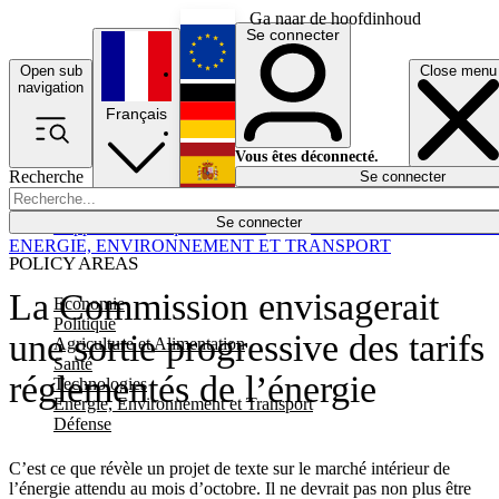
Ga naar de hoofdinhoud
Se connecter
Open sub
Close menu
English
navigation
Français
Deutsch
Vous êtes déconnecté.
Recherche
Se connecter
Español
Lumières éteintes
Se connecter
Rapporteur
Politique
Économie
Newsletters
Evénements
Em
ENERGIE, ENVIRONNEMENT ET TRANSPORT
POLICY AREAS
La Commission envisagerait
Economie
Politique
une sortie progressive des tarifs
Agriculture et Alimentation
Santé
réglementés de l’énergie
Technologies
Energie, Environnement et Transport
Défense
C’est ce que révèle un projet de texte sur le marché intérieur de
l’énergie attendu au mois d’octobre. Il ne devrait pas non plus être