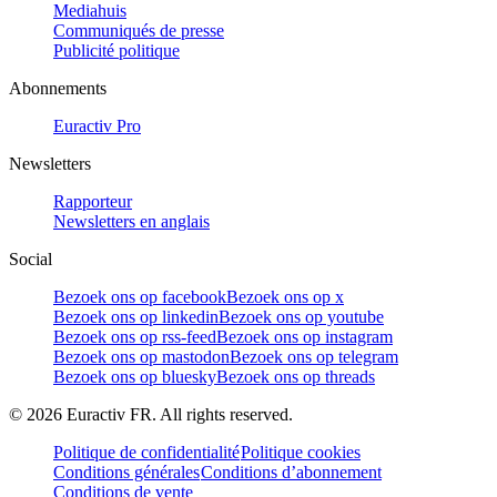
Mediahuis
Communiqués de presse
Publicité politique
Abonnements
Euractiv Pro
Newsletters
Rapporteur
Newsletters en anglais
Social
Bezoek ons op facebook
Bezoek ons op x
Bezoek ons op linkedin
Bezoek ons op youtube
Bezoek ons op rss-feed
Bezoek ons op instagram
Bezoek ons op mastodon
Bezoek ons op telegram
Bezoek ons op bluesky
Bezoek ons op threads
©
2026
Euractiv FR. All rights reserved.
Politique de confidentialité
Politique cookies
Conditions générales
Conditions d’abonnement
Conditions de vente