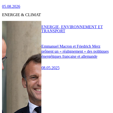
05.08.2026
ENERGIE & CLIMAT
ENERGIE, ENVIRONNEMENT ET
TRANSPORT
Emmanuel Macron et Friedrich Merz
prônent un « réalignement » des politiques
énergétiques française et allemande
08.05.2025