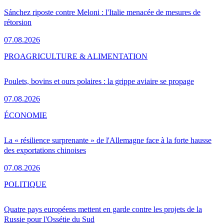
Sánchez riposte contre Meloni : l'Italie menacée de mesures de
rétorsion
07.08.2026
PRO
AGRICULTURE & ALIMENTATION
Poulets, bovins et ours polaires : la grippe aviaire se propage
07.08.2026
ÉCONOMIE
La « résilience surprenante » de l'Allemagne face à la forte hausse
des exportations chinoises
07.08.2026
POLITIQUE
Quatre pays européens mettent en garde contre les projets de la
Russie pour l'Ossétie du Sud