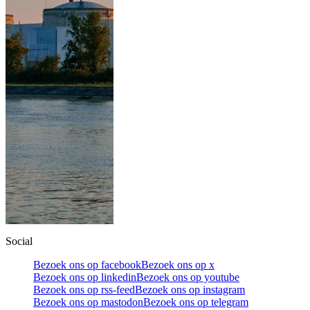
Social
Bezoek ons op facebook
Bezoek ons op x
Bezoek ons op linkedin
Bezoek ons op youtube
Bezoek ons op rss-feed
Bezoek ons op instagram
Bezoek ons op mastodon
Bezoek ons op telegram