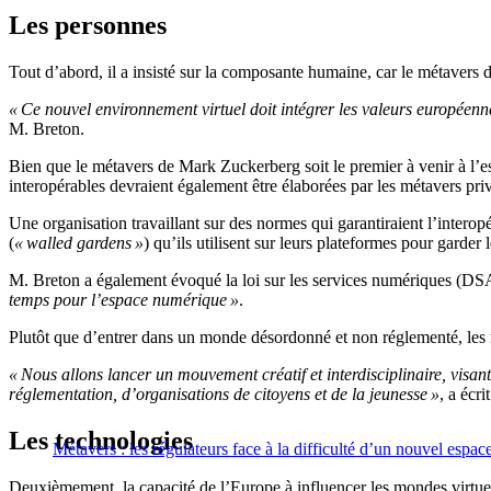
Les personnes
Tout d’abord, il a insisté sur la composante humaine, car le métavers do
« Ce nouvel environnement virtuel doit intégrer les valeurs européen
M. Breton.
Bien que le métavers de Mark Zuckerberg soit le premier à venir à l’esp
interopérables devraient également être élaborées par les métavers pri
Une organisation travaillant sur des normes qui garantiraient l’interop
(
« walled gardens »
) qu’ils utilisent sur leurs plateformes pour garder 
M. Breton a également évoqué la loi sur les services numériques (DSA
temps pour l’espace numérique »
.
Plutôt que d’entrer dans un monde désordonné et non réglementé, les mé
« Nous allons lancer un mouvement créatif et interdisciplinaire, visan
réglementation, d’organisations de citoyens et de la jeunesse »
, a écr
Les technologies
Métavers : les régulateurs face à la difficulté d’un nouvel espac
Deuxièmement, la capacité de l’Europe à influencer les mondes virtue