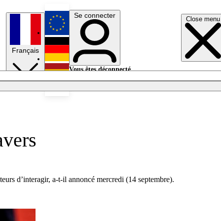
Se connecter
Close menu
English
Français
Deutsch
Vous êtes déconnecté.
Se connecter
Español
Lumières éteintes
avers
ateurs d’interagir, a-t-il annoncé mercredi (14 septembre).