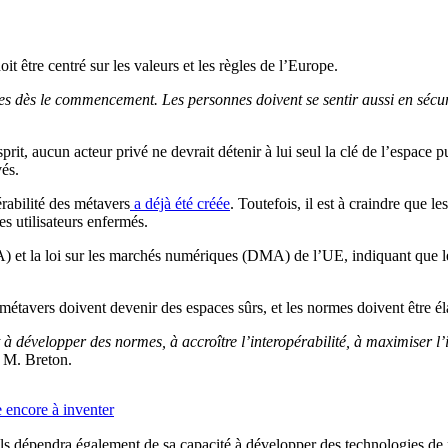
it être centré sur les valeurs et les règles de l’Europe.
nes dès le commencement. Les personnes doivent se sentir aussi en sécur
rit, aucun acteur privé ne devrait détenir à lui seul la clé de l’espace 
vés.
érabilité des métavers
a déjà été créée
. Toutefois, il est à craindre que 
les utilisateurs enfermés.
) et la loi sur les marchés numériques (DMA) de l’UE, indiquant que l
tavers doivent devenir des espaces sûrs, et les normes doivent être élab
t à développer des normes, à accroître l’interopérabilité, à maximiser l
it M. Breton.
e encore à inventer
ls dépendra également de sa capacité à développer des technologies de p