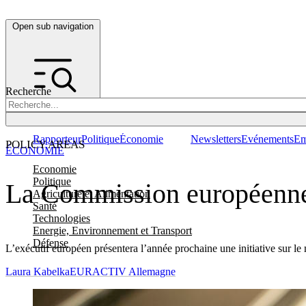
Open sub navigation
Recherche
Rapporteur
Politique
Économie
Newsletters
Evénements
Em
POLICY AREAS
ÉCONOMIE
Economie
Politique
La Commission européenne 
Agriculture et Alimentation
Santé
Technologies
Energie, Environnement et Transport
Défense
L’exécutif européen présentera l’année prochaine une initiative sur le m
Laura Kabelka
EURACTIV Allemagne