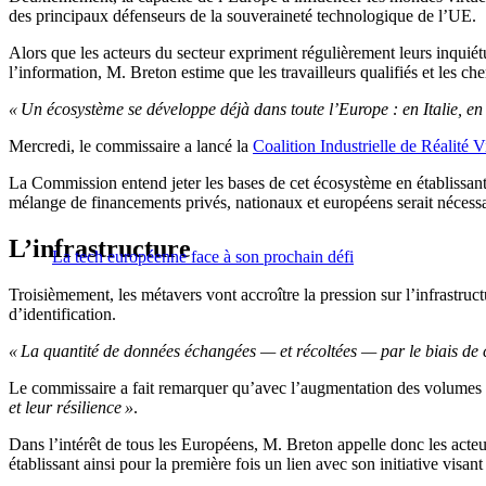
des principaux défenseurs de la souveraineté technologique de l’UE.
Alors que les acteurs du secteur expriment régulièrement leurs inquiétu
l’information, M. Breton estime que les travailleurs qualifiés et les ch
« Un écosystème se développe déjà dans toute l’Europe : en Italie, e
Mercredi, le commissaire a lancé la
Coalition Industrielle de Réalité 
La Commission entend jeter les bases de cet écosystème en établissant
mélange de financements privés, nationaux et européens serait nécessa
L’infrastructure
La tech européenne face à son prochain défi
Troisièmement, les métavers vont accroître la pression sur l’infrastr
d’identification.
« La quantité de données échangées — et récoltées — par le biais de 
Le commissaire a fait remarquer qu’avec l’augmentation des volumes 
et leur résilience »
.
Dans l’intérêt de tous les Européens, M. Breton appelle donc les acteur
établissant ainsi pour la première fois un lien avec son initiative visan