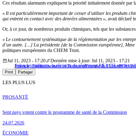
Ces résultats alarmants expliquent la priorité initialement donnée par
« Il est particulièrement important de cesser d’utiliser les produits ch
qui entrent en contact avec des denrées alimentaires »
, avait déclaré
Or, à ce jour, de nombreux produits chimiques, tels que les substanc
« Le contournement systématique de la réglementation par les entrepri
d’un autre. […] La présidente [de la Commission européenne], Mme von
politiques européennes du CHEM Trust.
Jul 11, 2023 - 17:20
Dernière mise à jour: Jul 11, 2023 - 17:21
Selon les militants, la révision du règlement REACH sur les su
Energie, Environnement et Transport
Energie & Climat
PFAS
Pr
Print
Partager
LES PLUS LUS
PRO
SANTÉ
Sept pays votent contre le programme de santé de la Commission
24.07.2026
ÉCONOMIE