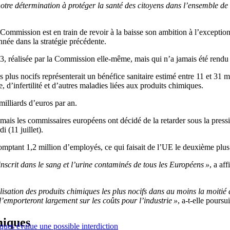
notre détermination à protéger la santé des citoyens dans l’ensemble d
mmission est en train de revoir à la baisse son ambition à l’exceptio
née dans la stratégie précédente.
, réalisée par la Commission elle-même, mais qui n’a jamais été rendu
 plus nocifs représenterait un bénéfice sanitaire estimé entre 11 et 31 
e, d’infertilité et d’autres maladies liées aux produits chimiques.
 milliards d’euros par an.
ais les commissaires européens ont décidé de la retarder sous la press
i (11 juillet).
mptant 1,2 million d’employés, ce qui faisait de l’UE le deuxième plu
inscrit dans le sang et l’urine contaminés de tous les Européens »
, a af
isation des produits chimiques les plus nocifs dans au moins la moitié d
l’emporteront largement sur les coûts pour l’industrie »
, a-t-elle poursui
miques
ques évalue une possible interdiction