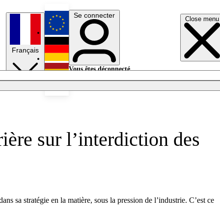
Se connecter
Close menu
English
Français
Deutsch
Vous êtes déconnecté.
Se connecter
Español
Lumières éteintes
ère sur l’interdiction des
ns sa stratégie en la matière, sous la pression de l’industrie. C’est ce