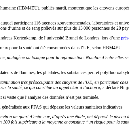
ce humaine (HBM4EU), publiés mardi, montrent que les citoyens européen
quel participent 116 agences gouvernementales, laboratoires et univer
lons d’urine et de sang prélevés sur plus de 13 000 personnes de 28 pa
 Andreas Kortenkamp, de l’université Brunel de Londres, lors d’une
prés
gereux pour la santé ont été consommées dans l’UE, selon HBM4EU.
ne, mutagène ou toxique pour la reproduction. Nombre d’entre elles se
ateurs de flammes, les phtalates, les substances per- et polyfluoroalky
mination très préoccupante des citoyens de l’UE, en particulier chez l
ur la santé, ce qui constitue un appel clair à l’action »
, a déclaré Nin
est si vaste que l’analyse des données n’est pas terminée.
n généralisée aux PFAS qui dépasse les valeurs sanitaires indicatives.
et environ un quart d’entre eux, d’après une étude, ont dépassé le nive
ron 100 fois supérieure à la moyenne et constitue “un risque pour la sa