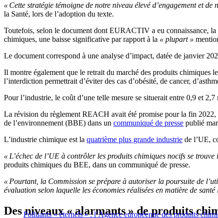
« Cette stratégie témoigne de notre niveau élevé d’engagement et de 
la Santé, lors de l’adoption du texte.
Toutefois, selon le document dont EURACTIV a eu connaissance, la Co
chimiques, une baisse significative par rapport à la
« plupart »
mention
Le document correspond à une analyse d’impact, datée de janvier 2023
Il montre également que le retrait du marché des produits chimiques les
l’interdiction permettrait d’éviter des cas d’obésité, de cancer, d’asthm
Pour l’industrie, le coût d’une telle mesure se situerait entre 0,9 et 2,7
La révision du règlement REACH avait été promise pour la fin 2022, m
de l’environnement (BBE) dans un
communiqué de presse
publié mard
L’industrie chimique est la
quatrième plus grande industrie
de l’UE, co
« L’échec de l’UE à contrôler les produits chimiques nocifs se trouve 
produits chimiques du BEE, dans un communiqué de presse.
« Pourtant, la Commission se prépare à autoriser la poursuite de l’util
évaluation selon laquelle les économies réalisées en matière de santé 
Des niveaux « alarmants » de produits chi
Polluants « éternels » : l’Agence européenne des produits chimi