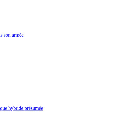
ns son armée
taque hybride présumée