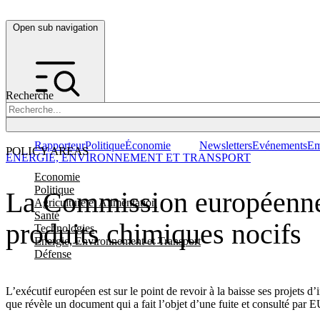
Open sub navigation
Recherche
Rapporteur
Politique
Économie
Newsletters
Evénements
Em
POLICY AREAS
ENERGIE, ENVIRONNEMENT ET TRANSPORT
Economie
Politique
La Commission européenne s'
Agriculture et Alimentation
Santé
produits chimiques nocifs
Technologies
Energie, Environnement et Transport
Défense
L’exécutif européen est sur le point de revoir à la baisse ses projets d
que révèle un document qui a fait l’objet d’une fuite et consulté pa