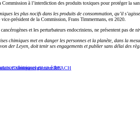
 la Commission à l’interdiction des produits toxiques pour protéger la 
imiques les plus nocifs dans les produits de consommation, qu’il s’agisse
 le vice-président de la Commission, Frans Timmermans, en 2020.
es cancérogènes et les perturbateurs endocriniens, ne présentent pas d
ses chimiques met en danger les personnes et la planète, dans la mesure
 der Leyen, doit tenir ses engagements et publier sans délai des règle
bstances chimiques est un échec
oduits Chimiques
règlement REACH