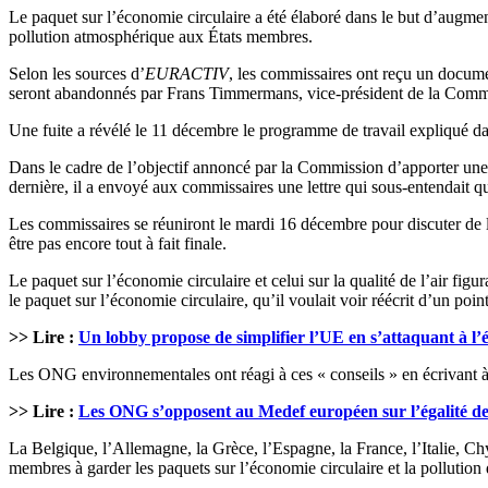
Le paquet sur l’économie circulaire a été élaboré dans le but d’augmente
pollution atmosphérique aux États membres.
Selon les sources d’
EURACTIV
, les commissaires ont reçu un documen
seront abandonnés par Frans Timmermans, vice-président de la Commissi
Une fuite a révélé le 11 décembre le programme de travail expliqué dan
Dans le cadre de l’objectif annoncé par la Commission d’apporter une
dernière, il a envoyé aux commissaires une lettre qui sous-entendait qu
Les commissaires se réuniront le mardi 16 décembre pour discuter de l
être pas encore tout à fait finale.
Le paquet sur l’économie circulaire et celui sur la qualité de l’air f
le paquet sur l’économie circulaire, qu’il voulait voir réécrit d’un po
>> Lire :
Un lobby propose de simplifier l’UE en s’attaquant à l’é
Les ONG environnementales ont réagi à ces « conseils » en écrivant à 
>> Lire :
Les ONG s’opposent au Medef européen sur l’égalité de
La Belgique, l’Allemagne, la Grèce, l’Espagne, la France, l’Italie, C
membres à garder les paquets sur l’économie circulaire et la pollution d