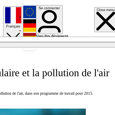
Se connecter
Close menu
English
Français
Deutsch
Vous êtes déconnecté.
Se connecter
Español
Lumières éteintes
ire et la pollution de l'air
llution de l'air, dans son programme de travail pour 2015.