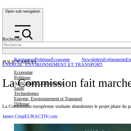
Open sub navigation
Recherche
Rapporteur
Politique
Économie
Newsletters
Evénements
Em
POLICY AREAS
ENERGIE, ENVIRONNEMENT ET TRANSPORT
Economie
Politique
La Commission fait marche ar
Agriculture et Alimentation
Santé
Technologies
Energie, Environnement et Transport
Défense
La Commission européenne souhaite abandonner le projet phare du paque
James Crisp
EURACTIV.com