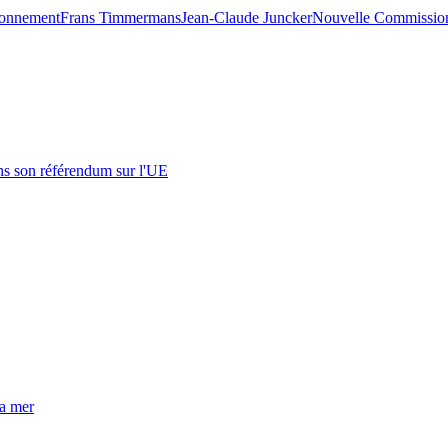
ronnement
Frans Timmermans
Jean-Claude Juncker
Nouvelle Commissio
s son référendum sur l'UE
la mer