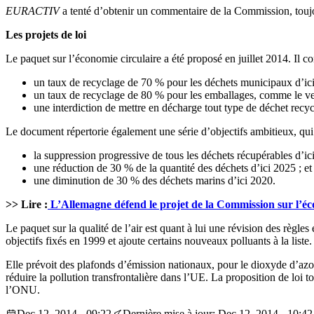
EURACTIV
a tenté d’obtenir un commentaire de la Commission, touj
Les projets de loi
Le paquet sur l’économie circulaire a été proposé en juillet 2014. Il co
un taux de recyclage de 70 % pour les déchets municipaux d’ici
un taux de recyclage de 80 % pour les emballages, comme le verre
une interdiction de mettre en décharge tout type de déchet recy
Le document répertorie également une série d’objectifs ambitieux, qui 
la suppression progressive de tous les déchets récupérables d’ic
une réduction de 30 % de la quantité des déchets d’ici 2025 ; et
une diminution de 30 % des déchets marins d’ici 2020.
>> Lire :
L’Allemagne défend le projet de la Commission sur l’éc
Le paquet sur la qualité de l’air est quant à lui une révision des règl
objectifs fixés en 1999 et ajoute certains nouveaux polluants à la liste.
Elle prévoit des plafonds d’émission nationaux, pour le dioxyde d’azote
réduire la pollution transfrontalière dans l’UE. La proposition de loi
l’ONU.
Dec 12, 2014 - 09:22
Dernière mise à jour: Dec 12, 2014 - 10:42