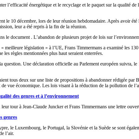
r l’efficacité énergétique et le recyclage et le paquet sur la qualité de 
t le 10 décembre, lors de leur réunion hebdomadaire. Après avoir été lu
on, leur a été repris à la fin de la réunion.
s le document . L’abandon de plusieurs projet de lois sur l’environneme
 « meilleure législation » à l’UE, Frans Timmermans a examiné les 130 
e les règles mentionnées plus haut seraient enterrées.
a question. Une déclaration officielle au Parlement européen suivra, le
iguraient tous deux sur une liste de propositions à abandonner rédigée 
int de vue économique. Les lois visant à la réduction de la pollution de 
galité des genres et à l’environnement
leur tour à Jean-Claude Juncker et Frans Timmermans une lettre ouverte 
s genres
hypre, le Luxembourg, le Portugal, la Slovénie et la Suède se sont égal
e l’air.