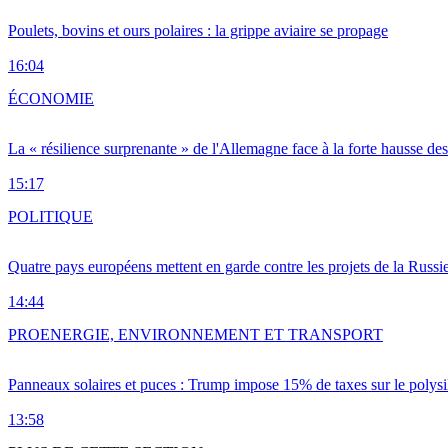
Poulets, bovins et ours polaires : la grippe aviaire se propage
16:04
ÉCONOMIE
La « résilience surprenante » de l'Allemagne face à la forte hausse de
15:17
POLITIQUE
Quatre pays européens mettent en garde contre les projets de la Russi
14:44
PRO
ENERGIE, ENVIRONNEMENT ET TRANSPORT
Panneaux solaires et puces : Trump impose 15% de taxes sur le polysi
13:58