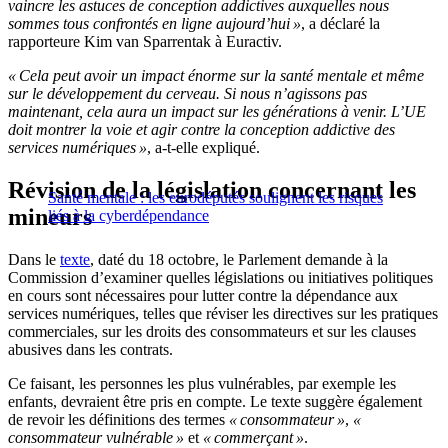
vaincre les astuces de conception addictives auxquelles nous
sommes tous confrontés en ligne aujourd’hui »
, a déclaré la
rapporteure Kim van Sparrentak à Euractiv.
« Cela peut avoir un impact énorme sur la santé mentale et même
sur le développement du cerveau. Si nous n’agissons pas
maintenant, cela aura un impact sur les générations à venir. L’UE
doit montrer la voie et agir contre la conception addictive des
services numériques »
, a-t-elle expliqué.
Révision de la législation concernant les
Santé mentale : les eurodéputés soulignent les risques
mineurs
liés à la cyberdépendance
Dans le
texte
, daté du 18 octobre, le Parlement demande à la
Commission d’examiner quelles législations ou initiatives politiques
en cours sont nécessaires pour lutter contre la dépendance aux
services numériques, telles que réviser les directives sur les pratiques
commerciales, sur les droits des consommateurs et sur les clauses
abusives dans les contrats.
Ce faisant, les personnes les plus vulnérables, par exemple les
enfants, devraient être pris en compte. Le texte suggère également
de revoir les définitions des termes
« consommateur »
,
«
consommateur vulnérable »
et
« commerçant »
.