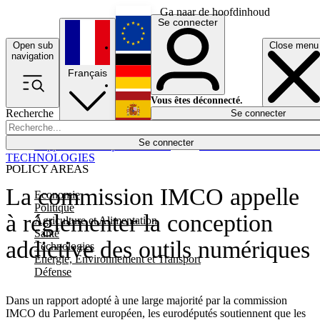
Ga naar de hoofdinhoud
Se connecter
Open sub
Close menu
English
navigation
Français
Deutsch
Vous êtes déconnecté.
Recherche
Se connecter
Español
Lumières éteintes
Se connecter
Rapporteur
Politique
Économie
Newsletters
Evénements
Em
TECHNOLOGIES
POLICY AREAS
La commission IMCO appelle
Economie
Politique
à réglementer la conception
Agriculture et Alimentation
Santé
addictive des outils numériques
Technologies
Energie, Environnement et Transport
Défense
Dans un rapport adopté à une large majorité par la commission
IMCO du Parlement européen, les eurodéputés soutiennent que les