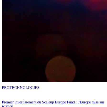
PRO
TECHNOLOGIES
Premier investissement du Scaleup Europe Fund : l’Europe mise sur
ICEYE