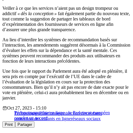
Veiller à ce que les services n’aient pas un design trompeur ou
addictif
« dès la conception »
fait également partie du nouveau texte,
tout comme la suggestion de partager les tableaux de bord
d’expérimentation des fournisseurs de services en ligne afin
d’assurer une plus grande transparence.
Au lieu d’interdire les systèmes de recommandation basés sur
l’interaction, les amendements suggèrent désormais à la Commission
d’évaluer les effets sur la dépendance et la santé mentale. Ces
systèmes peuvent recommander des produits aux utilisateurs en
fonction de leurs interactions précédentes.
Une fois que le rapport du Parlement aura été adopté en plénière, il
sera pris en compte par l’exécutif de l’UE dans le cadre de
l’évaluation de la législation en cours sur la protection des
consommateurs. Bien qu’il n’y ait pas encore de date exacte pour le
vote en plénière, celui-ci aura probablement lieu en décembre ou en
janvier.
Oct 27, 2023 - 15:10
Pédopornographie en ligne : le Parlement européen
Technologies
Plateformes
protection des enfants
conclut un accord
protection des enfants en ligne
réseaux sociaux
Print
Partager