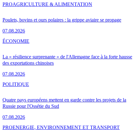
PRO
AGRICULTURE & ALIMENTATION
Poulets, bovins et ours polaires : la grippe aviaire se propage
07.08.2026
ÉCONOMIE
La « résilience surprenante » de l'Allemagne face à la forte hausse
des exportations chinoises
07.08.2026
POLITIQUE
Quatre pays européens mettent en garde contre les projets de la
Russie pour l'Ossétie du Sud
07.08.2026
PRO
ENERGIE, ENVIRONNEMENT ET TRANSPORT