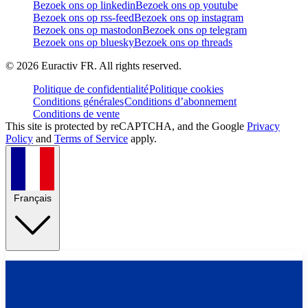
Bezoek ons op linkedin
Bezoek ons op youtube
Bezoek ons op rss-feed
Bezoek ons op instagram
Bezoek ons op mastodon
Bezoek ons op telegram
Bezoek ons op bluesky
Bezoek ons op threads
©
2026
Euractiv FR. All rights reserved.
Politique de confidentialité
Politique cookies
Conditions générales
Conditions d’abonnement
Conditions de vente
This site is protected by reCAPTCHA, and the Google
Privacy
Policy
and
Terms of Service
apply.
Français