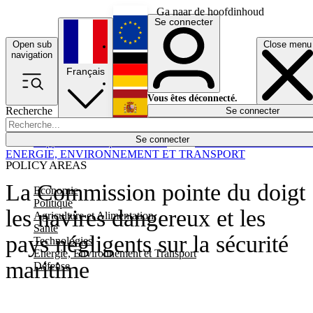
Ga naar de hoofdinhoud
Se connecter
Open sub
Close menu
English
navigation
Français
Deutsch
Vous êtes déconnecté.
Recherche
Se connecter
Español
Lumières éteintes
Se connecter
Rapporteur
Politique
Économie
Newsletters
Evénements
Em
ENERGIE, ENVIRONNEMENT ET TRANSPORT
POLICY AREAS
La Commission pointe du doigt
Economie
Politique
les navires dangereux et les
Agriculture et Alimentation
Santé
pays négligents sur la sécurité
Technologies
Energie, Environnement et Transport
maritime
Défense