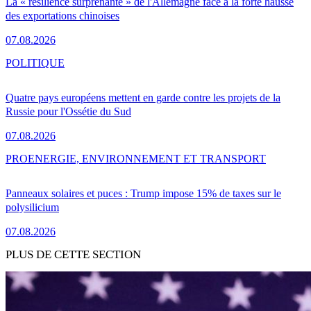
La « résilience surprenante » de l'Allemagne face à la forte hausse
des exportations chinoises
07.08.2026
POLITIQUE
Quatre pays européens mettent en garde contre les projets de la
Russie pour l'Ossétie du Sud
07.08.2026
PRO
ENERGIE, ENVIRONNEMENT ET TRANSPORT
Panneaux solaires et puces : Trump impose 15% de taxes sur le
polysilicium
07.08.2026
PLUS DE CETTE SECTION