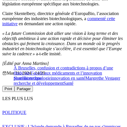
législation européenne spécifique aux biotechnologies.
Claire Skentelbery, directrice générale d’EuropaBio, l’association
européenne des industries biotechnologiques, a
commenté cette
initiative
en demandant une action rapide.
« La future Commission doit allier une vision à long terme et des
objectifs ambitieux à une action rapide et décisive pour éliminer les
obstacles qui freinent la croissance. Dans un monde où le progrès
industriel en biotechnologie s’accélère, il est essentiel que l’Europe
suive la cadence »
a-t-elle insisté.
[Édité par Anna Martino]
À Bruxelles, confusion et contradictions à propos d’une
Mar 21, 2024 - 14:29
étude sur l’accès aux médicaments et l’innovation
pharmaceutique
Santé
Biotechnologie
innovation en santé
Margrethe Vestager
recherche et développement
Santé
Print
Partager
LES PLUS LUS
POLITIQUE
EXCLUSIF : L'Islande demande à Bruxelles de ne pas s'immiscer