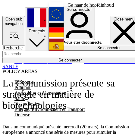
Ga naar de hoofdinhoud
Se connecter
Open sub
Close menu
English
navigation
Français
Deutsch
Vous êtes déconnecté.
Recherche
Se connecter
Español
Lumières éteintes
Se connecter
Rapporteur
Politique
Économie
Newsletters
Evénements
Em
SANTÉ
POLICY AREAS
La Commission présente sa
Economie
Politique
stratégie en matière de
Agriculture et Alimentation
Santé
biotechnologies
Technologies
Energie, Environnement et Transport
Défense
Dans un communiqué présenté mercredi (20 mars), la Commission
européenne a annoncé une série de mesures pour stimuler la