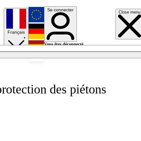
Se connecter
Close menu
English
Français
Deutsch
Vous êtes déconnecté.
Se connecter
Español
Lumières éteintes
rotection des piétons