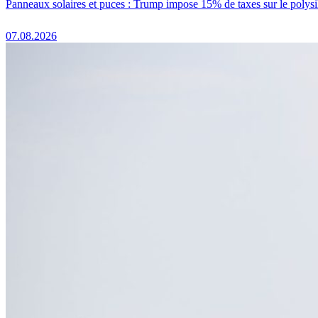
Panneaux solaires et puces : Trump impose 15% de taxes sur le polysi
07.08.2026