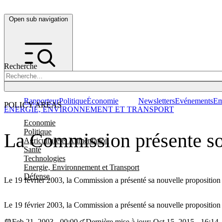
Open sub navigation
Recherche
Rapporteur
Politique
Économie
Newsletters
Evénements
Em
POLICY AREAS
ENERGIE, ENVIRONNEMENT ET TRANSPORT
Economie
Politique
La Commission présente son 
Agriculture et Alimentation
Santé
Technologies
Energie, Environnement et Transport
Défense
Le 19 février 2003, la Commission a présenté sa nouvelle proposition d
Le 19 février 2003, la Commission a présenté sa nouvelle proposition d
Feb 21, 2003 - 00:00
Dernière mise à jour: Oct 15, 2015 - 16:14