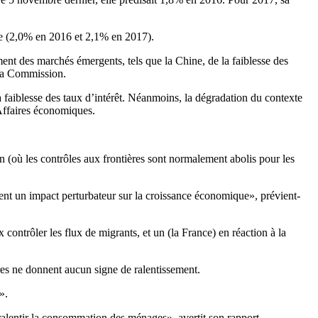
ne (2,0% en 2016 et 2,1% en 2017).
ent des marchés émergents, tels que la Chine, de la faiblesse des
 la Commission.
 faiblesse des taux d’intérêt. Néanmoins, la dégradation du contexte
Affaires économiques.
n (où les contrôles aux frontières sont normalement abolis pour les
ent un impact perturbateur sur la croissance économique», prévient-
ontrôler les flux de migrants, et un (la France) en réaction à la
ires ne donnent aucun signe de ralentissement.
».
ralentir la consommation des ménages», avertit son rapport.