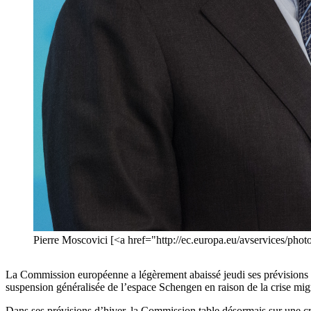
Pierre Moscovici [<a href="http://ec.europa.eu/avservices/p
La Commission européenne a légèrement abaissé jeudi ses prévisions é
suspension généralisée de l’espace Schengen en raison de la crise migr
Dans ses prévisions d’hiver, la Commission table désormais sur une c