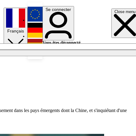
Se connecter
Close menu
English
Français
Deutsch
Vous êtes déconnecté.
Se connecter
Español
Lumières éteintes
ment dans les pays émergents dont la Chine, et s'inquiétant d'une