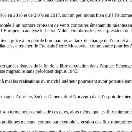
 1,9% en 2016 et de 2,0% en 2017, soit un peu moins bien qu’à l’autom
ontée à un nombre croissant de vents contraires émanant du ralentissem
 l’Europe», a analysé le Letton Valdis Dombrovskis, vice-président de
er, grâce à un pétrole bon marché, au taux de change de l’euro et à la
ilance», a renchéri le Français Pierre Moscovici, commissaire pour les 
gue les risques de la fin de la libre circulation dans l’espace Schenge
ise migratoire sans précédent depuis 1945.
 mal les réalisations du marché intérieur pourraient avoir potentiellem
lemagne, Autriche, Suède, Danemark et Norvège) dans l’espoir de mieux c
 à son terme pour certains de ces pays, alors même que les flux migrato
 politiques majeurs, comme par exemple la gestion des flux migratoires
 pourrait avoir un impact négatif sur la confiance économique et ainsi 