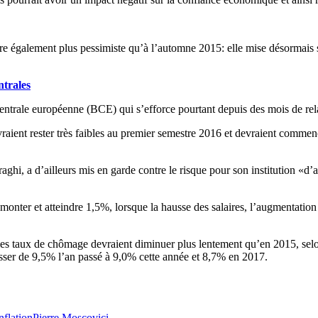
tre également plus pessimiste qu’à l’automne 2015: elle mise désormai
ntrales
ntrale européenne (BCE) qui s’efforce pourtant depuis des mois de relan
ient rester très faibles au premier semestre 2016 et devraient commence
i, a d’ailleurs mis en garde contre le risque pour son institution «d’agir
monter et atteindre 1,5%, lorsque la hausse des salaires, l’augmentatio
 si les taux de chômage devraient diminuer plus lentement qu’en 2015,
sser de 9,5% l’an passé à 9,0% cette année et 8,7% en 2017.
nflation
Pierre Moscovici