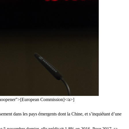
l="noopener">[European Commission]</a>]
ement dans les pays émergents dont la Chine, et s’inquiétant d’une
e 5 novembre dernier, elle prédisait 1,8% en 2016. Pour 2017, sa