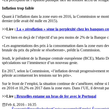
Inflation trop faible
Quant à l’inflation dans la zone euro en 2016, la Commission se mon
dernier (elle avait été nulle en 2015).
>>Lire :
La « zéroflation » sème la perplexité chez les banques ce
C’est bien en deçà de l’objectif d’un peu moins de 2% de la Banque ce
«Les augmentations des prix à la consommation dans la zone euro devra
brutale du prix du pétrole se résorberont», prédit la Commission.
Jeudi, le président de la Banque centrale européenne (BCE), Mario Dragh
spéculations sur l’imminence d’un nouveau geste.
En 2017, selon la Commission, «l’inflation devrait progressivement re
pétrole accentueront les tensions sur les prix».
Sur le front de l’emploi, la situation continue de s’améliorer, même
en 2016 et 10,2% en 2017 dans la zone euro. Dans l’UE, il devrait pa
>>Lire
: Bruxelles entame un bras de fer avec le Portugal
Feb 4, 2016 - 16:35
Économie
Bruxelles
budget
Croissance
emploi
Emploi-Économie
i