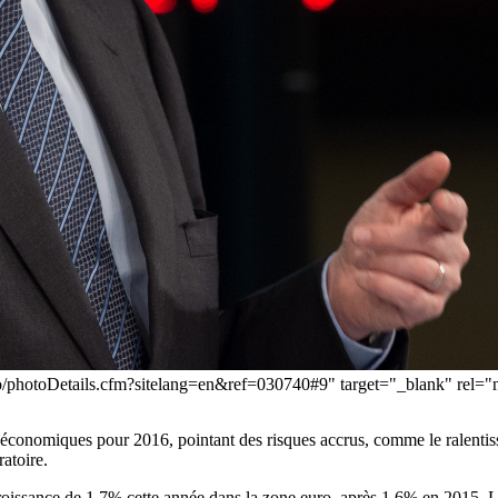
hoto/photoDetails.cfm?sitelang=en&ref=030740#9" target="_blank" re
conomiques pour 2016, pointant des risques accrus, comme le ralentiss
atoire.
roissance de 1,7% cette année dans la zone euro, après 1,6% en 2015. L