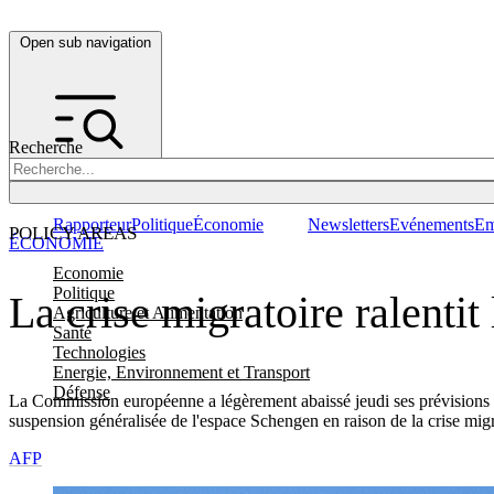
Open sub navigation
Recherche
Rapporteur
Politique
Économie
Newsletters
Evénements
Em
POLICY AREAS
ÉCONOMIE
Economie
Politique
La crise migratoire ralenti
Agriculture et Alimentation
Santé
Technologies
Energie, Environnement et Transport
Défense
La Commission européenne a légèrement abaissé jeudi ses prévisions é
suspension généralisée de l'espace Schengen en raison de la crise migr
AFP