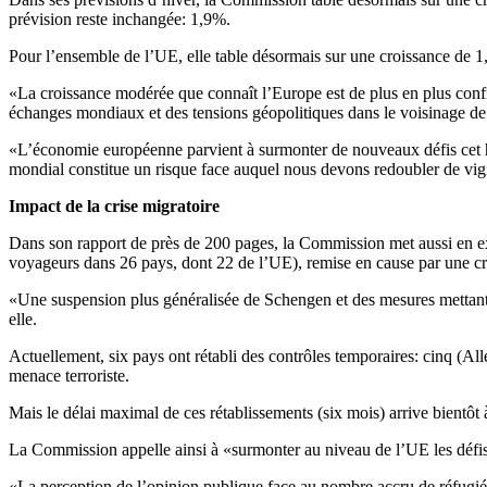
prévision reste inchangée: 1,9%.
Pour l’ensemble de l’UE, elle table désormais sur une croissance de
«La croissance modérée que connaît l’Europe est de plus en plus confr
échanges mondiaux et des tensions géopolitiques dans le voisinage de
«L’économie européenne parvient à surmonter de nouveaux défis cet hiv
mondial constitue un risque face auquel nous devons redoubler de vig
Impact de la crise migratoire
Dans son rapport de près de 200 pages, la Commission met aussi en exer
voyageurs dans 26 pays, dont 22 de l’UE), remise en cause par une cr
«Une suspension plus généralisée de Schengen et des mesures mettant à
elle.
Actuellement, six pays ont rétabli des contrôles temporaires: cinq (Al
menace terroriste.
Mais le délai maximal de ces rétablissements (six mois) arrive bientôt
La Commission appelle ainsi à «surmonter au niveau de l’UE les défis
«La perception de l’opinion publique face au nombre accru de réfugiés