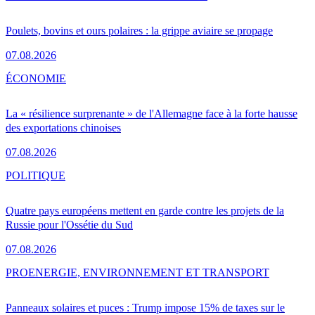
Poulets, bovins et ours polaires : la grippe aviaire se propage
07.08.2026
ÉCONOMIE
La « résilience surprenante » de l'Allemagne face à la forte hausse
des exportations chinoises
07.08.2026
POLITIQUE
Quatre pays européens mettent en garde contre les projets de la
Russie pour l'Ossétie du Sud
07.08.2026
PRO
ENERGIE, ENVIRONNEMENT ET TRANSPORT
Panneaux solaires et puces : Trump impose 15% de taxes sur le