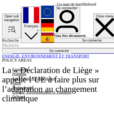
Ga naar de hoofdinhoud
Se connecter
Open sub
Close menu
English
navigation
Français
Deutsch
Vous êtes déconnecté.
Recherche
Se connecter
Español
Lumières éteintes
Se connecter
Rapporteur
Politique
Économie
Newsletters
Evénements
Em
ENERGIE, ENVIRONNEMENT ET TRANSPORT
POLICY AREAS
La « Déclaration de Liège »
Economie
Politique
appelle l’UE à faire plus sur
Agriculture et Alimentation
Santé
l’adaptation au changement
Technologies
Energie, Environnement et Transport
climatique
Défense