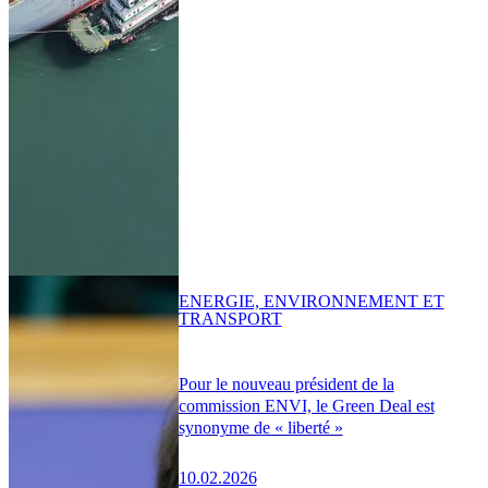
ENERGIE, ENVIRONNEMENT ET
TRANSPORT
Pour le nouveau président de la
commission ENVI, le Green Deal est
synonyme de « liberté »
10.02.2026