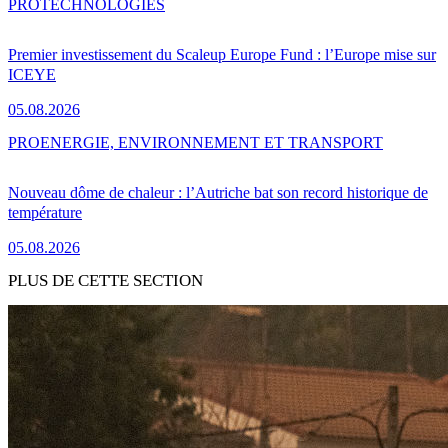
PRO
TECHNOLOGIES
Premier investissement du Scaleup Europe Fund : l’Europe mise sur
ICEYE
05.08.2026
PRO
ENERGIE, ENVIRONNEMENT ET TRANSPORT
Nouveau dôme de chaleur : l’Autriche bat son record historique de
température
05.08.2026
PLUS DE CETTE SECTION