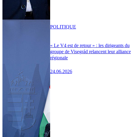
POLITIQUE
« Le V4 est de retour » : les dirigeants du
groupe de Visegrád relancent leur alliance
régionale
24.06.2026