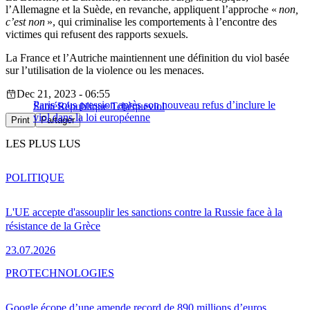
l’Allemagne et la Suède, en revanche, appliquent l’approche «
non,
c’est non
», qui criminalise les comportements à l’encontre des
victimes qui refusent des rapports sexuels.
La France et l’Autriche maintiennent une définition du viol basée
sur l’utilisation de la violence ou les menaces.
Dec 21, 2023 - 06:55
Paris sous pression après son nouveau refus d’inclure le
Santé
République Tchèque
viol
viol dans la loi européenne
Print
Partager
LES PLUS LUS
POLITIQUE
L'UE accepte d'assouplir les sanctions contre la Russie face à la
résistance de la Grèce
23.07.2026
PRO
TECHNOLOGIES
Google écope d’une amende record de 890 millions d’euros