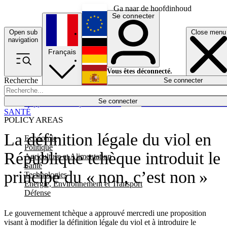
Ga naar de hoofdinhoud
Se connecter
Open sub
Close menu
English
navigation
Français
Deutsch
Vous êtes déconnecté.
Recherche
Se connecter
Español
Lumières éteintes
Se connecter
Rapporteur
Politique
Économie
Newsletters
Evénements
Em
SANTÉ
POLICY AREAS
La définition légale du viol en
Economie
Politique
République tchèque introduit le
Agriculture et Alimentation
Santé
principe du « non, c’est non »
Technologies
Energie, Environnement et Transport
Défense
Le gouvernement tchèque a approuvé mercredi une proposition
visant à modifier la définition légale du viol et à introduire le