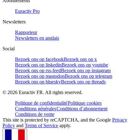
Abonnements
Euractiv Pro
Newsletters
Rapporteur
Newsletters en anglais
Social
Bezoek ons op facebook
Bezoek ons op x
Bezoek ons op linkedin
Bezoek ons op youtube
Bezoek ons op rss-feed
Bezoek ons op instagram
Bezoek ons op mastodon
Bezoek ons op telegram
Bezoek ons op bluesky
Bezoek ons op threads
©
2026
Euractiv FR. All rights reserved.
Politique de confidentialité
Politique cookies
Conditions générales
Conditions d’abonnement
Conditions de vente
This site is protected by reCAPTCHA, and the Google
Privacy
Policy
and
Terms of Service
apply.