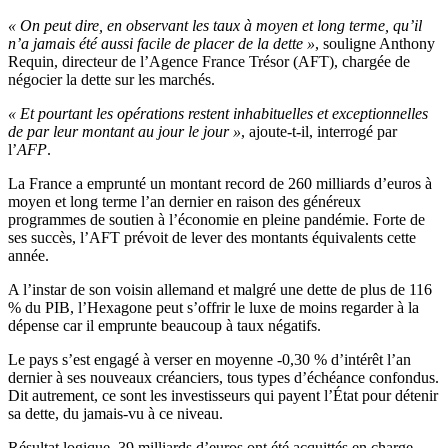
« On peut dire, en observant les taux à moyen et long terme, qu’il
n’a jamais été aussi facile de placer de la dette »
, souligne Anthony
Requin, directeur de l’Agence France Trésor (AFT), chargée de
négocier la dette sur les marchés.
« Et pourtant les opérations restent inhabituelles et exceptionnelles
de par leur montant au jour le jour »
, ajoute-t-il, interrogé par
l’
AFP
.
La France a emprunté un montant record de 260 milliards d’euros à
moyen et long terme l’an dernier en raison des généreux
programmes de soutien à l’économie en pleine pandémie. Forte de
ses succès, l’AFT prévoit de lever des montants équivalents cette
année.
A l’instar de son voisin allemand et malgré une dette de plus de 116
% du PIB, l’Hexagone peut s’offrir le luxe de moins regarder à la
dépense car il emprunte beaucoup à taux négatifs.
Le pays s’est engagé à verser en moyenne -0,30 % d’intérêt l’an
dernier à ses nouveaux créanciers, tous types d’échéance confondus.
Dit autrement, ce sont les investisseurs qui payent l’État pour détenir
sa dette, du jamais-vu à ce niveau.
Résultat logique, 39 milliards d’euros ont été acquittés en charge