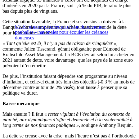
d’intérêts en 2020 par la France, soit 1,6 % du PIB, le ratio le plus
bas depuis plus de vingt ans.
Cette situation favorable, la France et ses voisins la doivent à la
L’UE propose de créer un réseau de « banques
Banque centrale européenne qui achète massivement de la dette
poubelles » nationales pour écouler les créances
pour lutter contre la crise.
douteuses
« Tant qu’elle est là, il n’y a pas de raison de s’inquiéter »
,
commente Julien Tisserand, gérant obligataire pour Edmond de
Rothschild Asset Management. La BCE devrait selon lui acheter en
2021 autant de dette, voire davantage, que les pays de la zone euro
prévoient d’en émettre.
De plus, l’institution faisant dépendre son programme au niveau
d’inflation, et celle-ci étant très loin des objectifs (-0,3 % au mois de
décembre contre autour de 2% visés), tout laisse à penser que sa
politique va durer.
Baisse mécanique
Mais ensuite ? Il faut
« rester vigilant à l’évolution du contexte de
marché, aux dynamiques d’offre et demande et à la soutenabilité à
long terme de nos finances publiques »
, souligne Anthony Requin.
La dette se creuse avec la crise, mais l’heure n’est pas à l’orthodoxie