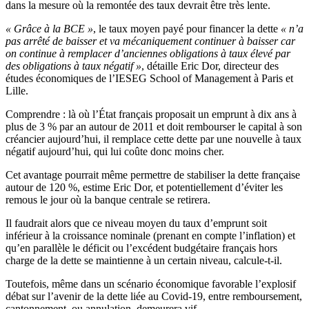
dans la mesure où la remontée des taux devrait être très lente.
« Grâce à la BCE »
, le taux moyen payé pour financer la dette
« n’a
pas arrêté de baisser et va mécaniquement continuer à baisser car
on continue à remplacer d’anciennes obligations à taux élevé par
des obligations à taux négatif »
, détaille Eric Dor, directeur des
études économiques de l’IESEG School of Management à Paris et
Lille.
Comprendre : là où l’État français proposait un emprunt à dix ans à
plus de 3 % par an autour de 2011 et doit rembourser le capital à son
créancier aujourd’hui, il remplace cette dette par une nouvelle à taux
négatif aujourd’hui, qui lui coûte donc moins cher.
Cet avantage pourrait même permettre de stabiliser la dette française
autour de 120 %, estime Eric Dor, et potentiellement d’éviter les
remous le jour où la banque centrale se retirera.
Il faudrait alors que ce niveau moyen du taux d’emprunt soit
inférieur à la croissance nominale (prenant en compte l’inflation) et
qu’en parallèle le déficit ou l’excédent budgétaire français hors
charge de la dette se maintienne à un certain niveau, calcule-t-il.
Toutefois, même dans un scénario économique favorable l’explosif
débat sur l’avenir de la dette liée au Covid-19, entre remboursement,
cantonnement, ou annulation, demeurera vif.