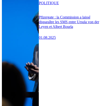
POLITIQUE
Pfizergate : la Commission a laissé
disparaître les SMS entre Ursula von der
Leyen et Albert Bourla
01.08.2025