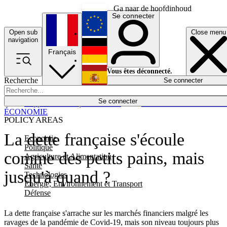
Ga naar de hoofdinhoud
Se connecter
Open sub
Close menu
English
navigation
Français
Deutsch
Vous êtes déconnecté.
Recherche
Se connecter
Español
Lumières éteintes
Se connecter
Rapporteur
Politique
Économie
Newsletters
Evénements
Em
ÉCONOMIE
POLICY AREAS
La dette française s'écoule
Economie
Politique
comme des petits pains, mais
Agriculture et Alimentation
Santé
jusqu'à quand ?
Technologies
Energie, Environnement et Transport
Défense
La dette française s'arrache sur les marchés financiers malgré les
ravages de la pandémie de Covid-19, mais son niveau toujours plus