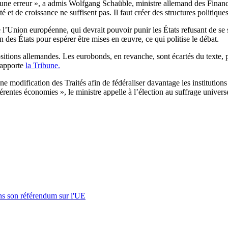
été une erreur », a admis Wolfgang Schaüble, ministre allemand des Finan
et de croissance ne suffisent pas. Il faut créer des structures politiques 
 l’Union européenne, qui devrait pouvoir punir les États refusant de s
 des États pour espérer être mises en œuvre, ce qui politise le débat.
sitions allemandes. Les eurobonds, en revanche, sont écartés du texte, 
 rapporte
la Tribune.
ne modification des Traités afin de fédéraliser davantage les institutio
érentes économies », le ministre appelle à l’élection au suffrage unive
s son référendum sur l'UE