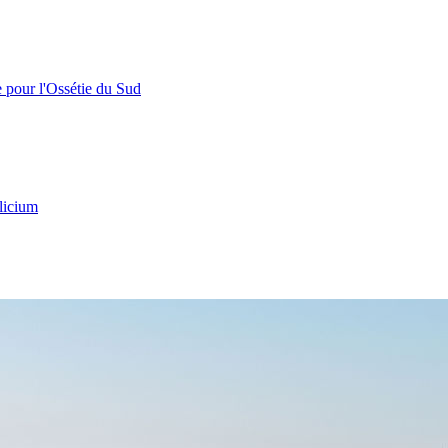
e pour l'Ossétie du Sud
licium