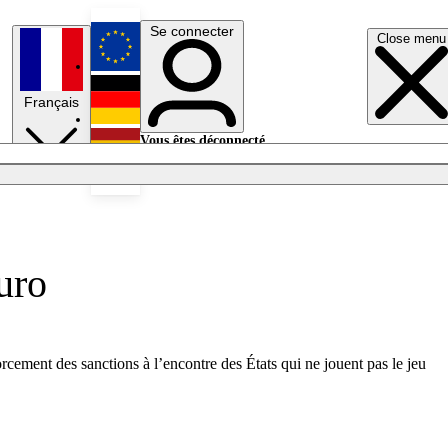
Se connecter
Close menu
English
Français
Deutsch
Vous êtes déconnecté.
Se connecter
Español
Lumières éteintes
uro
orcement des sanctions à l’encontre des États qui ne jouent pas le jeu