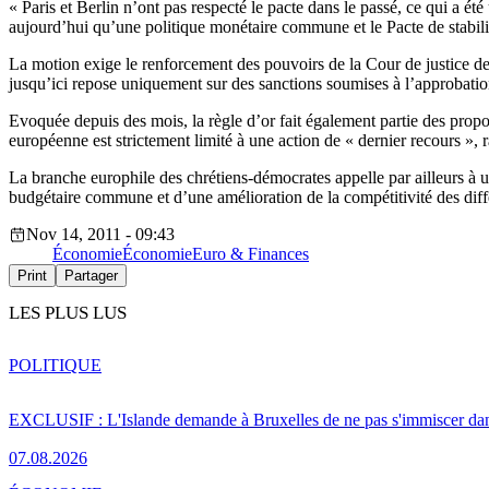
« Paris et Berlin n’ont pas respecté le pacte dans le passé, ce qui a 
aujourd’hui qu’une politique monétaire commune et le Pacte de stabilité 
La motion exige le renforcement des pouvoirs de la Cour de justice de
jusqu’ici repose uniquement sur des sanctions soumises à l’approbation
Evoquée depuis des mois, la règle d’or fait également partie des propo
européenne est strictement limité à une action de « dernier recours »,
La branche europhile des chrétiens-démocrates appelle par ailleurs à u
budgétaire commune et d’une amélioration de la compétitivité des diff
Nov 14, 2011 - 09:43
Économie
Économie
Euro & Finances
Print
Partager
LES PLUS LUS
POLITIQUE
EXCLUSIF : L'Islande demande à Bruxelles de ne pas s'immiscer dan
07.08.2026