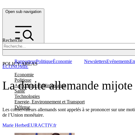
Open sub navigation
Recherche
Rapporteur
Politique
Économie
Newsletters
Evénements
Em
POLICY AREAS
ÉCONOMIE
Economie
Politique
La droite allemande mijote 
Agriculture et Alimentation
Santé
Technologies
Energie, Environnement et Transport
Défense
Les conservateurs allemands sont appelés à se prononcer sur une motion 
de l’Union monétaire.
Marie Herbet
EURACTIV.fr