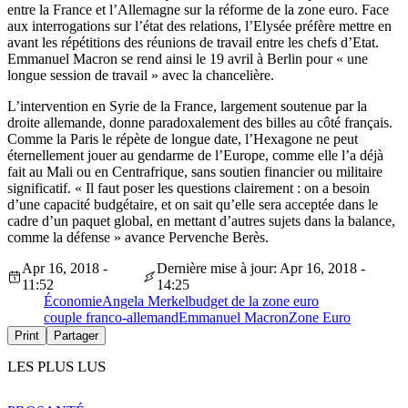
entre la France et l’Allemagne sur la réforme de la zone euro. Face
aux interrogations sur l’état des relations, l’Elysée préfère mettre en
avant les répétitions des réunions de travail entre les chefs d’Etat.
Emmanuel Macron se rend ainsi le 19 avril à Berlin pour « une
longue session de travail » avec la chancelière.
L’intervention en Syrie de la France, largement soutenue par la
droite allemande, donne paradoxalement des billes au côté français.
Comme la Paris le répète de longue date, l’Hexagone ne peut
éternellement jouer au gendarme de l’Europe, comme elle l’a déjà
fait au Mali ou en Centrafrique, sans soutien financier ou militaire
significatif. « Il faut poser les questions clairement : on a besoin
d’une capacité budgétaire, et on sait qu’elle sera acceptée dans le
cadre d’un paquet global, en mettant d’autres sujets dans la balance,
comme la défense » avance Pervenche Berès.
Apr 16, 2018 -
Dernière mise à jour: Apr 16, 2018 -
11:52
14:25
Économie
Angela Merkel
budget de la zone euro
couple franco-allemand
Emmanuel Macron
Zone Euro
Print
Partager
LES PLUS LUS