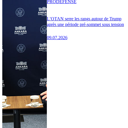
PRO
DÉFENSE
L’OTAN serre les rangs autour de Trump
après une période pré-sommet sous tension
09.07.2026