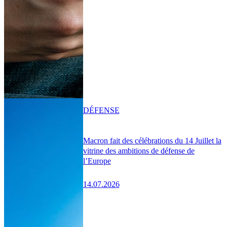
DÉFENSE
Macron fait des célébrations du 14 Juillet la
vitrine des ambitions de défense de
l’Europe
14.07.2026