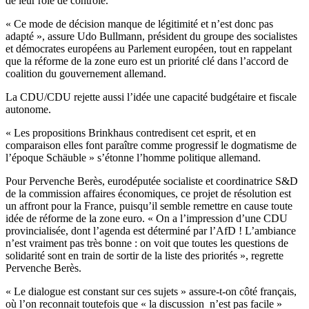
de leur rôle de contrôle.
« Ce mode de décision manque de légitimité et n’est donc pas
adapté », assure Udo Bullmann, président du groupe des socialistes
et démocrates européens au Parlement européen, tout en rappelant
que la réforme de la zone euro est un priorité clé dans l’accord de
coalition du gouvernement allemand.
La CDU/CDU rejette aussi l’idée une capacité budgétaire et fiscale
autonome.
« Les propositions Brinkhaus contredisent cet esprit, et en
comparaison elles font paraître comme progressif le dogmatisme de
l’époque Schäuble » s’étonne l’homme politique allemand.
Pour Pervenche Berès, eurodéputée socialiste et coordinatrice S&D
de la commission affaires économiques, ce projet de résolution est
un affront pour la France, puisqu’il semble remettre en cause toute
idée de réforme de la zone euro. « On a l’impression d’une CDU
provincialisée, dont l’agenda est déterminé par l’AfD ! L’ambiance
n’est vraiment pas très bonne : on voit que toutes les questions de
solidarité sont en train de sortir de la liste des priorités », regrette
Pervenche Berès.
« Le dialogue est constant sur ces sujets » assure-t-on côté français,
où l’on reconnait toutefois que « la discussion n’est pas facile »