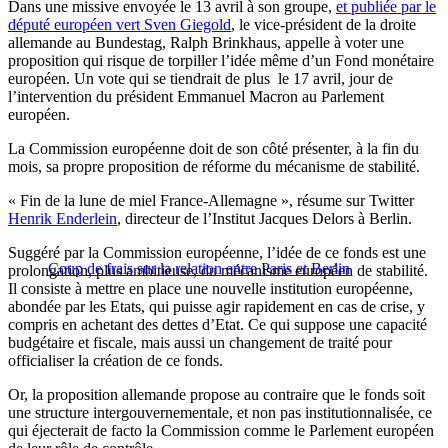
Dans une missive envoyée le 13 avril à son groupe,
et publiée par le
député européen vert Sven Giegold
, le vice-président de la droite
allemande au Bundestag, Ralph Brinkhaus, appelle à voter une
proposition qui risque de torpiller l’idée même d’un Fond monétaire
européen. Un vote qui se tiendrait de plus le 17 avril, jour de
l’intervention du président Emmanuel Macron au Parlement
européen.
La Commission européenne doit de son côté présenter, à la fin du
mois, sa propre proposition de réforme du mécanisme de stabilité.
« Fin de la lune de miel France-Allemagne », résume sur Twitter
Henrik Enderlein
, directeur de l’Institut Jacques Delors à Berlin.
Suggéré par la Commission européenne, l’idée de ce fonds est une
Coup de frais sur la relation entre Paris et Berlin
prolongation, plus ambitieuse, du mécanisme européen de stabilité.
Il consiste à mettre en place une nouvelle institution européenne,
abondée par les Etats, qui puisse agir rapidement en cas de crise, y
compris en achetant des dettes d’Etat. Ce qui suppose une capacité
budgétaire et fiscale, mais aussi un changement de traité pour
officialiser la création de ce fonds.
Or, la proposition allemande propose au contraire que le fonds soit
une structure intergouvernementale, et non pas institutionnalisée, ce
qui éjecterait de facto la Commission comme le Parlement européen