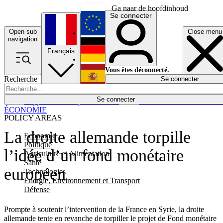
Ga naar de hoofdinhoud
Se connecter
Open sub
Close menu
English
navigation
Français
Deutsch
Vous êtes déconnecté.
Recherche
Se connecter
Español
Lumières éteintes
Se connecter
Rapporteur
Politique
Économie
Newsletters
Evénements
Em
ÉCONOMIE
POLICY AREAS
La droite allemande torpille
Economie
Politique
l’idée d’un fond monétaire
Agriculture et Alimentation
Santé
européen
Technologies
Energie, Environnement et Transport
Défense
Prompte à soutenir l’intervention de la France en Syrie, la droite
allemande tente en revanche de torpiller le projet de Fond monétaire