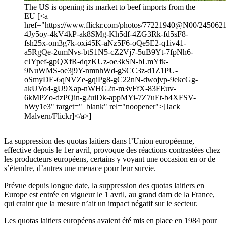
The US is opening its market to beef imports from the
EU [<a
href="https://www.flickr.com/photos/77221940@N00/24506214
4Jy5oy-4kV4kP-ak8SMg-Kh5df-4ZG3Rk-fd5sF8-
fsh25x-om3g7k-oxi45K-aNz5F6-oQe5E2-q1iv41-
a5RgQe-2umNvs-btS1N5-cZ2Vj7-5uB9Yt-7fpNh6-
cJYpef-gpQXfR-dqzKUz-oe3kSN-bLmYfk-
9NuWMS-oe3j9Y-nmnhWd-gSCC3z-d1Z1PU-
oSmyDE-6qNVZe-gqiPg8-gC22nN-dwojvp-9ekcGg-
akUVo4-gU9Xap-nWHG2n-m3vFfX-83FEuv-
6kMPZo-dzPQin-g2uiDk-appMYi-7Z7uEt-b4XFSV-
bWy1e3" target="_blank" rel="noopener">[Jack
Malvern/Flickr]</a>]
La suppression des quotas laitiers dans l’Union européenne,
effective depuis le 1er avril, provoque des réactions contrastées chez
les producteurs européens, certains y voyant une occasion en or de
s’étendre, d’autres une menace pour leur survie.
Prévue depuis longue date, la suppression des quotas laitiers en
Europe est entrée en vigueur le 1 avril, au grand dam de la France,
qui craint que la mesure n’ait un impact négatif sur le secteur.
Les quotas laitiers européens avaient été mis en place en 1984 pour