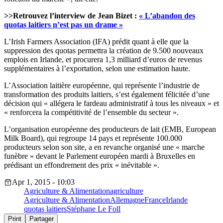
>>Retrouvez l’interview de Jean Bizet :
« L’abandon des
quotas laitiers n’est pas un drame »
L’Irish Farmers Association (IFA) prédit quant à elle que la
suppression des quotas permettra la création de 9.500 nouveaux
emplois en Irlande, et procurera 1,3 milliard d’euros de revenus
supplémentaires à l’exportation, selon une estimation haute.
L’Association laitière européenne, qui représente l’industrie de
transformation des produits laitiers, s’est également félicitée d’une
décision qui « allégera le fardeau administratif à tous les niveaux » et
« renforcera la compétitivité de l’ensemble du secteur ».
L’organisation européenne des producteurs de lait (EMB, European
Milk Board), qui regroupe 14 pays et représente 100.000
producteurs selon son site, a en revanche organisé une « marche
funèbre » devant le Parlement européen mardi à Bruxelles en
prédisant un effondrement des prix « inévitable ».
Apr 1, 2015 - 10:03
Agriculture & Alimentation
agriculture
Agriculture & Alimentation
Allemagne
France
Irlande
quotas laitiers
Stéphane Le Foll
Print
Partager