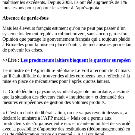
maîtriser les excédents. Depuis 2008, ils ont été augmentés de 1%
tous les ans pour préparer le secteur à l’après-quota.
Absence de garde-fous
Mais les éleveurs français estiment qu’on ne peut pas passer d’un
système totalement régulé au robinet ouvert, sans aucun garde-fou.
Opinion que partage le gouvernement français qui a toujours plaidé
à Bruxelles pour la mise en place d’outils, de mécanismes permettant
de prévenir les crises.
>>Lire :
Les producteurs laitiers bloquent le quartier européen
Le ministre de l’Agriculture Stéphane Le Foll a reconnu le 31 mars
qu’il était difficile de trouver des alliés européens pour réfléchir à la
mise en place de mécanismes pour l’après-quotas laitiers.
La Confédération paysanne, syndicat agricole minoritaire, a estimé
que la situation des éleveurs était « inquiétante » et demandé des
mesures européennes de gestion des volumes produits.
« C’est un choix de libéralisation, on ne va pas revenir dessus », a
déclaré le ministre à l’AFP mardi. « Mais on a permis aux
producteurs de s’organiser entre eux et maintenu un filet de sécurité
avec la possibilité d’apporter des restitutions (dédommagements) en
cas de détérioration grave du marché », a-t-il souligné.