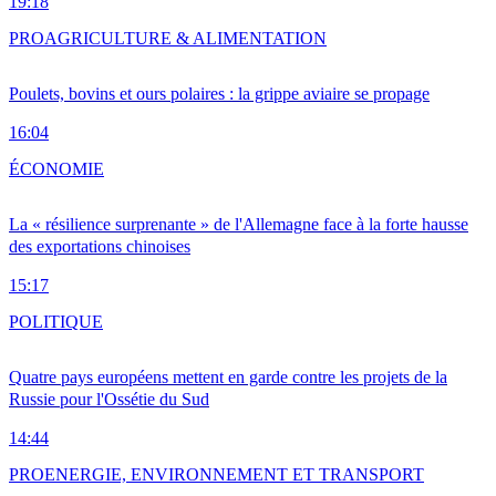
19:18
PRO
AGRICULTURE & ALIMENTATION
Poulets, bovins et ours polaires : la grippe aviaire se propage
16:04
ÉCONOMIE
La « résilience surprenante » de l'Allemagne face à la forte hausse
des exportations chinoises
15:17
POLITIQUE
Quatre pays européens mettent en garde contre les projets de la
Russie pour l'Ossétie du Sud
14:44
PRO
ENERGIE, ENVIRONNEMENT ET TRANSPORT