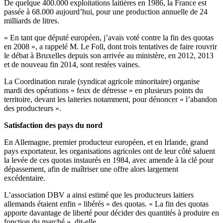
De quelque 400.000 exploitations laitières en 1986, la France est
passée à 68.000 aujourd’hui, pour une production annuelle de 24
milliards de litres.
« En tant que député européen, j’avais voté contre la fin des quotas
en 2008 », a rappelé M. Le Foll, dont trois tentatives de faire rouvrir
le débat à Bruxelles depuis son arrivée au ministère, en 2012, 2013
et de nouveau fin 2014, sont restées vaines.
La Coordination rurale (syndicat agricole minoritaire) organise
mardi des opérations « feux de détresse » en plusieurs points du
territoire, devant les laiteries notamment, pour dénoncer « l’abandon
des producteurs ».
Satisfaction des pays du nord
En Allemagne, premier producteur européen, et en Irlande, grand
pays exportateur, les organisations agricoles ont de leur côté saluent
la levée de ces quotas instaurés en 1984, avec amende à la clé pour
dépassement, afin de maîtriser une offre alors largement
excédentaire.
L’association DBV a ainsi estimé que les producteurs laitiers
allemands étaient enfin « libérés » des quotas. « La fin des quotas
apporte davantage de liberté pour décider des quantités à produire en
fonction du marché », dit-elle.