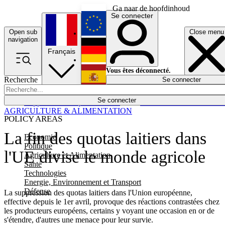
Ga naar de hoofdinhoud
Se connecter
Open sub
Close menu
English
navigation
Français
Deutsch
Vous êtes déconnecté.
Recherche
Se connecter
Español
Lumières éteintes
Se connecter
Rapporteur
Politique
Économie
Newsletters
Evénements
Em
AGRICULTURE & ALIMENTATION
POLICY AREAS
La fin des quotas laitiers dans
Economie
Politique
l'UE divise le monde agricole
Agriculture et Alimentation
Santé
Technologies
Energie, Environnement et Transport
Défense
La suppression des quotas laitiers dans l'Union européenne,
effective depuis le 1er avril, provoque des réactions contrastées chez
les producteurs européens, certains y voyant une occasion en or de
s'étendre, d'autres une menace pour leur survie.