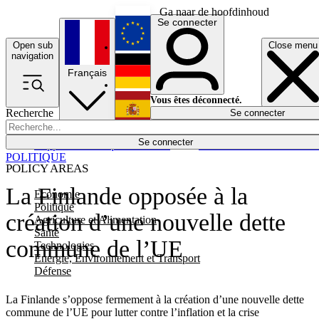
Ga naar de hoofdinhoud
Se connecter
Open sub
Close menu
English
navigation
Français
Deutsch
Vous êtes déconnecté.
Recherche
Se connecter
Español
Lumières éteintes
Se connecter
Rapporteur
Politique
Économie
Newsletters
Evénements
Em
POLITIQUE
POLICY AREAS
La Finlande opposée à la
Economie
Politique
création d’une nouvelle dette
Agriculture et Alimentation
Santé
commune de l’UE
Technologies
Energie, Environnement et Transport
Défense
La Finlande s’oppose fermement à la création d’une nouvelle dette
commune de l’UE pour lutter contre l’inflation et la crise