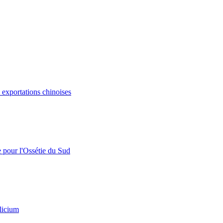
s exportations chinoises
e pour l'Ossétie du Sud
licium