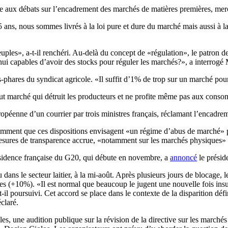
e aux débats sur l’encadrement des marchés de matières premières, mer
s, nous sommes livrés à la loi pure et dure du marché mais aussi à la s
peuples», a-t-il renchéri. Au-delà du concept de «régulation», le patro
ui capables d’avoir des stocks pour réguler les marchés?», a interrog
s-phares du syndicat agricole. «Il suffit d’1% de trop sur un marché po
out marché qui détruit les producteurs et ne profite même pas aux consom
péenne d’un courrier par trois ministres français, réclamant l’encadre
notamment que ces dispositions envisagent «un régime d’abus de marché» 
ures de transparence accrue, «notamment sur les marchés physiques» a
ésidence française du G20, qui débute en novembre, a
annoncé
le présid
ns le secteur laitier, à la mi-août. Après plusieurs jours de blocage, l
tres (+10%). «Il est normal que beaucoup le jugent une nouvelle fois in
t-il poursuivi. Cet accord se place dans le contexte de la disparition déf
éclaré.
, une audition publique sur la révision de la directive sur les marché