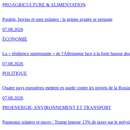
PRO
AGRICULTURE & ALIMENTATION
Poulets, bovins et ours polaires : la grippe aviaire se propage
07.08.2026
ÉCONOMIE
La « résilience surprenante » de l'Allemagne face à la forte hausse de
07.08.2026
POLITIQUE
Quatre pays européens mettent en garde contre les projets de la Russi
07.08.2026
PRO
ENERGIE, ENVIRONNEMENT ET TRANSPORT
Panneaux solaires et puces : Trump impose 15% de taxes sur le polysi