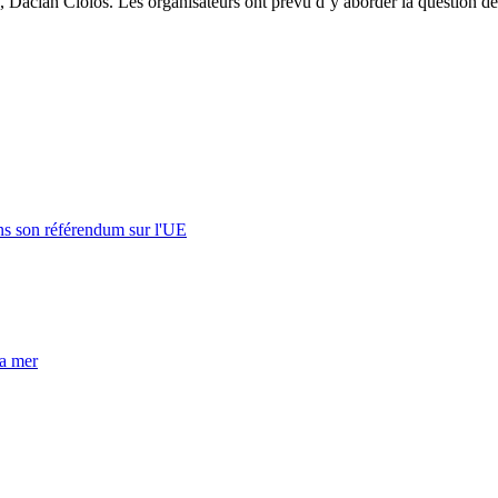
, Dacian Ciolos. Les organisateurs ont prévu d’y aborder la question d
s son référendum sur l'UE
la mer