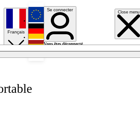
Se connecter
Close menu
English
Français
Deutsch
Vous êtes déconnecté.
Se connecter
Español
Lumières éteintes
ortable