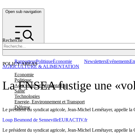
Open sub navigation
Recherche
Rapporteur
Politique
Économie
Newsletters
Evénements
Em
POLICY AREAS
AGRICULTURE & ALIMENTATION
Economie
Politique
La FNSEA fustige une «vola
Agriculture et Alimentation
Santé
Technologies
Energie, Environnement et Transport
Défense
Le président du syndicat agricole, Jean-Michel Lemétayer, appelle la
Loup Besmond de Senneville
EURACTIV.fr
Le président du syndicat agricole, Jean-Michel Lemétayer, appelle la