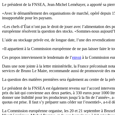
Le président de la FNSEA, Jean-Michel Lemétayer, a apporté sa pierr
«Avec le démantèlement des organisations de marché, opéré depuis 15 an
insupportable pour les paysans.
«Les chefs d’État n’ont pas le droit de jouer avec l’alimentation des 
européenne résolvent la question des stocks. «Sommes-nous aujourd’h
L’aide au stockage privée est, de longue date, l’une des revendication
«Il appartient à la Commission européenne de ne pas laisser faire le t
Ces propos interviennent le lendemain de l’
envoi
à la Commission euro
Dans une note jointe à la lettre ministérielle, la France préconisait 
services de Bruno Le Maire, recommande aussi de promouvoir des mes
La question des matières premières sera également au centre de la pr
Le président de la FNSEA est également revenu sur l’accord intervenu da
prix du lait qui convienne aux deux parties, à 330 euros pour 1000 li
donner une lisibilité pour les producteurs jusqu’à la fin de l’année», a-
quotas est prise. Il faut s’y préparer sans céder sur l’essentiel», a-t-il d
La Commission européenne organise, les 20 et 21 septembre à Bruxelles