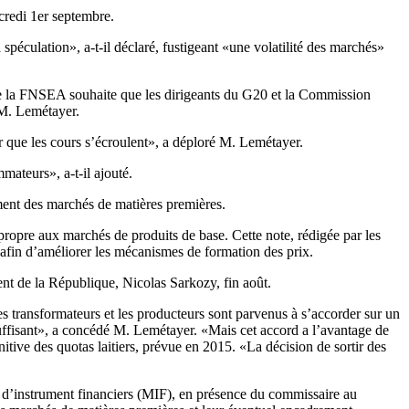
credi 1er septembre.
péculation», a-t-il déclaré, fustigeant «une volatilité des marchés»
n de la FNSEA souhaite que les dirigeants du G20 et la Commission
é M. Lemétayer.
ur que les cours s’écroulent», a déploré M. Lemétayer.
mateurs», a-t-il ajouté.
ment des marchés de matières premières.
propre aux marchés de produits de base. Cette note, rédigée par les
fin d’améliorer les mécanismes de formation des prix.
ent de la République, Nicolas Sarkozy, fin août.
es transformateurs et les producteurs sont parvenus à s’accorder sur un
suffisant», a concédé M. Lemétayer. «Mais cet accord a l’avantage de
initive des quotas laitiers, prévue en 2015. «La décision de sortir des
s d’instrument financiers (MIF), en présence du commissaire au