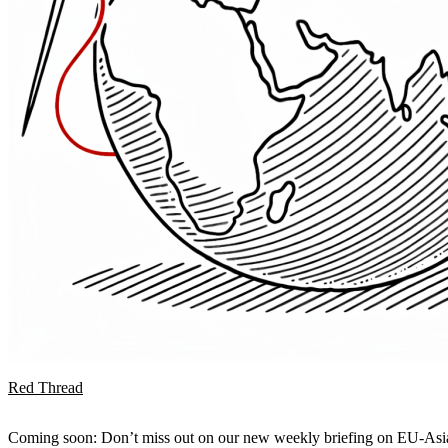
Red Thread
Coming soon: Don’t miss out on our new weekly briefing on EU-Asia 