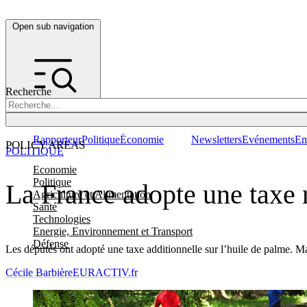
Open sub navigation
Recherche
Rapporteur
Politique
Économie
Newsletters
Evénements
Em
POLICY AREAS
POLITIQUE
Economie
Politique
La France adopte une taxe r
Agriculture et Alimentation
Santé
Technologies
Energie, Environnement et Transport
Défense
Les députés ont adopté une taxe additionnelle sur l’huile de palme. Mai
Cécile Barbière
EURACTIV.fr