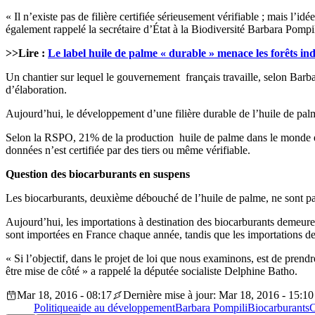
« Il n’existe pas de filière certifiée sérieusement vérifiable ; mais l’id
également rappelé la secrétaire d’État à la Biodiversité Barbara Pompil
>>Lire :
Le label huile de palme « durable » menace les forêts in
Un chantier sur lequel le gouvernement français travaille, selon Barba
d’élaboration.
Aujourd’hui, le développement d’une filière durable de l’huile de pal
Selon la RSPO, 21% de la production huile de palme dans le monde es
données n’est certifiée par des tiers ou même vérifiable.
Question des biocarburants en suspens
Les biocarburants, deuxième débouché de l’huile de palme, ne sont pas
Aujourd’hui, les importations à destination des biocarburants demeure
sont importées en France chaque année, tandis que les importations de
« Si l’objectif, dans le projet de loi que nous examinons, est de prendr
être mise de côté » a rappelé la députée socialiste Delphine Batho.
Mar 18, 2016 - 08:17
Dernière mise à jour: Mar 18, 2016 - 15:10
Politique
aide au développement
Barbara Pompili
Biocarburants
C