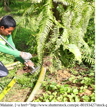
en Malaisie. [<a href="http://www.shutterstock.com/pic-80193427/stoc