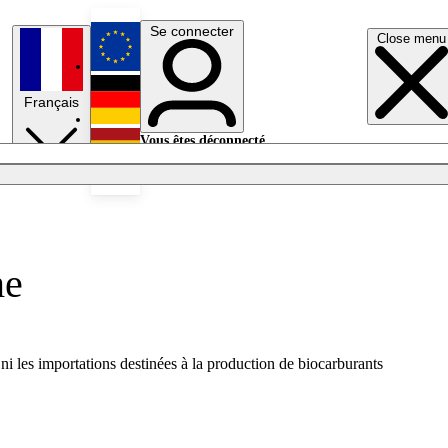
Se connecter
Close menu
English
Français
Deutsch
Vous êtes déconnecté.
Se connecter
Español
Lumières éteintes
me
 ni les importations destinées à la production de biocarburants