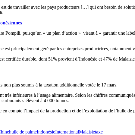
ée est de travailler avec les pays producteurs […] qui ont besoin de soluti
i.
donésiennes
ra Pompili, puisqu’un « un plan d’action » visant à « garantir une label
me est principalement géré par les entreprises productrices, notamment v
t certifiée durable, dont 51% provient d’Indonésie et 47% de Malaisi
 non plus soumis à la taxation additionnelle votée le 17 mars.
nt très inférieures à l’usage alimentaire. Selon les chiffres communiqu
 carburants s’élèvent à 4 000 tonnes.
e en compte l’impact de la production et de l’exploitation de l’huile de p
hine
huile de palme
Indonésie
International
Malaisie
taxe