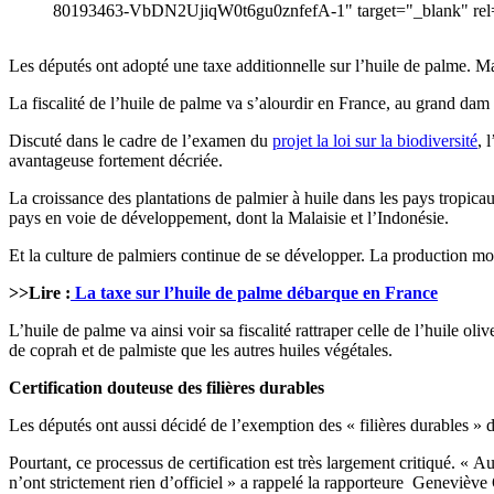
80193463-VbDN2UjiqW0t6gu0znfefA-1" target="_blank" rel=
Les députés ont adopté une taxe additionnelle sur l’huile de palme. Mai
La fiscalité de l’huile de palme va s’alourdir en France, au grand da
Discuté dans le cadre de l’examen du
projet la loi sur la biodiversité
, 
avantageuse fortement décriée.
La croissance des plantations de palmier à huile dans les pays tropicaux
pays en voie de développement, dont la Malaisie et l’Indonésie.
Et la culture de palmiers continue de se développer. La production mond
>>Lire :
La taxe sur l’huile de palme débarque en France
L’huile de palme va ainsi voir sa fiscalité rattraper celle de l’huile o
de coprah et de palmiste que les autres huiles végétales.
Certification douteuse des filières durables
Les députés ont aussi décidé de l’exemption des « filières durables » 
Pourtant, ce processus de certification est très largement critiqué. « Au
n’ont strictement rien d’officiel » a rappelé la rapporteure Geneviève 