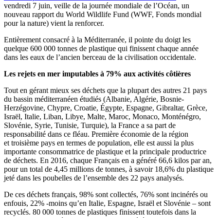
vendredi 7 juin, veille de la journée mondiale de l’Océan, un
nouveau rapport du World Wildlife Fund (WWF, Fonds mondial
pour la nature) vient la renforcer.
Entièrement consacré à la Méditerranée, il pointe du doigt les
quelque 600 000 tonnes de plastique qui finissent chaque année
dans les eaux de l’ancien berceau de la civilisation occidentale.
Les rejets en mer imputables à 79% aux activités côtières
Tout en gérant mieux ses déchets que la plupart des autres 21 pays
du bassin méditerranéen étudiés (Albanie, Algérie, Bosnie-
Herzégovine, Chypre, Croatie, Égypte, Espagne, Gibraltar, Grèce,
Israël, Italie, Liban, Libye, Malte, Maroc, Monaco, Monténégro,
Slovénie, Syrie, Tunisie, Turquie), la France a sa part de
responsabilité dans ce fléau. Première économie de la région
et troisième pays en termes de population, elle est aussi la plus
importante consommatrice de plastique et la principale productrice
de déchets. En 2016, chaque Français en a généré 66,6 kilos par an,
pour un total de 4,45 millions de tonnes, à savoir 18,6% du plastique
jeté dans les poubelles de l’ensemble des 22 pays analysés.
De ces déchets français, 98% sont collectés, 76% sont incinérés ou
enfouis, 22% -moins qu’en Italie, Espagne, Israël et Slovénie – sont
recyclés. 80 000 tonnes de plastiques finissent toutefois dans la