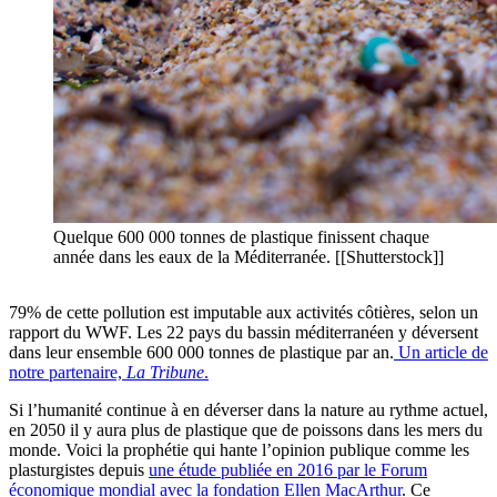
Quelque 600 000 tonnes de plastique finissent chaque
année dans les eaux de la Méditerranée. [[Shutterstock]]
79% de cette pollution est imputable aux activités côtières, selon un
rapport du WWF. Les 22 pays du bassin méditerranéen y déversent
dans leur ensemble 600 000 tonnes de plastique par an.
Un article de
notre partenaire,
La Tribune
.
Si l’humanité continue à en déverser dans la nature au rythme actuel,
en 2050 il y aura plus de plastique que de poissons dans les mers du
monde. Voici la prophétie qui hante l’opinion publique comme les
plasturgistes depuis
une étude publiée en 2016 par le Forum
économique mondial avec la fondation Ellen MacArthur
. Ce