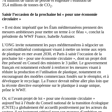
74 millions de barils de pétrole et engendre l’émission de
35,4 millions de tonnes de CO
.
2
Saisir l’occasion de la prochaine loi « pour une économie
circulaire »
« Il est donc impératif que les États méditerranéens prennent des
mesures ambitieuses pour mettre un terme à ce fléau », conclut la
présidente du WWF France, Isabelle Autissier.
L’ONG invite notamment les pays méditerranéens à négocier un
accord multilatéral contraignant visant à mettre un terme aux rejets
de plastique en mer avant 2030, et Paris à saisir l’occasion de la
prochaine loi « pour une économie circulaire », dont un projet doit
être présenté en Conseil des ministres le 3 juillet. Le gouvernement
français est notamment exhorté à renforcer les mesures visant à
réduire la production et l’utilisation de plastique, notamment en
encourageant des modèles commerciaux fondés sur le réemploi, et à
développer le recyclage. La France devrait même aller plus loin que
la récente directive européenne sur le plastique à usage unique,
prône le WWF.
Or, si l’avant-projet de loi « pour une économie circulaire »
aujourd’hui à l’étude du Conseil national de la transition écologique
(CNTE) a globalement été accueilli positivement par les acteurs du
secteur, il est justement critiqué pour son manque d’ambition en