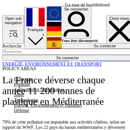
Ga naar de hoofdinhoud
Se connecter
Open sub
Close menu
English
navigation
Français
Deutsch
Vous êtes déconnecté.
Recherche
Se connecter
Español
Lumières éteintes
Se connecter
Rapporteur
Politique
Économie
Newsletters
Evénements
Em
ENERGIE, ENVIRONNEMENT ET TRANSPORT
POLICY AREAS
La France déverse chaque
Economie
Politique
année 11 200 tonnes de
Agriculture et Alimentation
Santé
plastique en Méditerranée
Technologies
Energie, Environnement et Transport
Défense
79% de cette pollution est imputable aux activités côtières, selon un
rapport du WWF. Les 22 pays du bassin méditerranéen y déversent