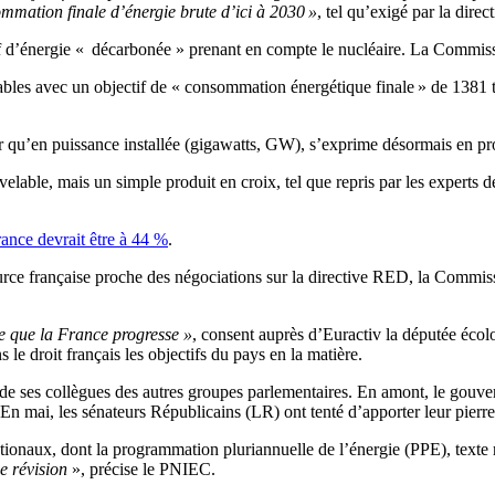
mmation finale d’énergie brute d’ici à 2030 »
, tel qu’exigé par la dire
ctif d’énergie « décarbonée » prenant en compte le nucléaire. La Commis
elables avec un objectif de « consommation énergétique finale » de 138
ler qu’en puissance installée (gigawatts, GW), s’exprime désormais en 
velable, mais un simple produit en croix, tel que repris par les experts 
rance devrait être à 44 %
.
ource française proche des négociations sur la directive RED, la Commissi
ce que la France progresse »
, consent auprès d’Euractiv la députée écolo
 le droit français les objectifs du pays en la matière.
re de ses collègues des autres groupes parlementaires. En amont, le gou
. En mai, les sénateurs Républicains (LR) ont tenté d’apporter leur pierre
ionaux, dont la programmation pluriannuelle de l’énergie (PPE), texte r
e révision
», précise le PNIEC.