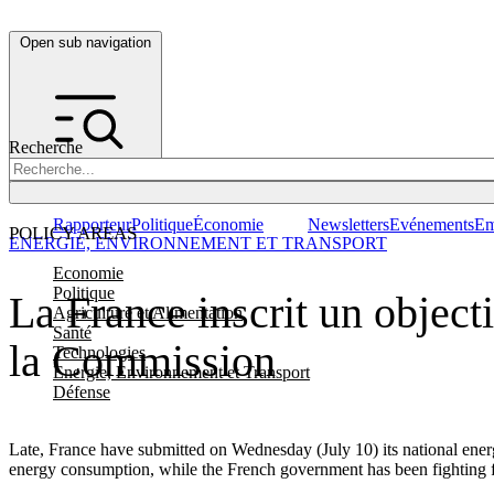
Open sub navigation
Recherche
Rapporteur
Politique
Économie
Newsletters
Evénements
Em
POLICY AREAS
ENERGIE, ENVIRONNEMENT ET TRANSPORT
Economie
Politique
La France inscrit un object
Agriculture et Alimentation
Santé
la Commission
Technologies
Energie, Environnement et Transport
Défense
Late, France have submitted on Wednesday (July 10) its national ener
energy consumption, while the French government has been fighting f