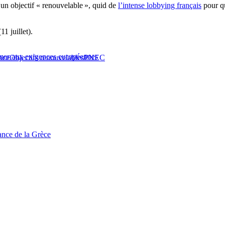
’un objectif « renouvelable », quid de
l’intense lobbying français
pour qu
1 juillet).
ormer aux exigences européennes
nce
Objectifs renouvelables
PNEC
tance de la Grèce