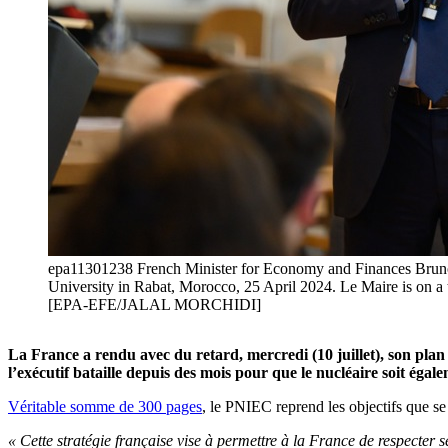
epa11301238 French Minister for Economy and Finances Bruno L
University in Rabat, Morocco, 25 April 2024. Le Maire is on
[EPA-EFE/JALAL MORCHIDI]
La France a rendu avec du retard, mercredi (10 juillet), son plan
l’exécutif bataille depuis des mois pour que le nucléaire soit éga
Véritable somme de 300 pages
, le PNIEC reprend les objectifs que se
« Cette stratégie française vise à permettre à la France de respecter s