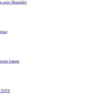
se avec Bruxelles
fense
nche l'alerte
 ICEYE