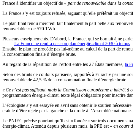
France à identifier un objectif de
« part de renouvelable dans la conso
La France s’y est toujours refusée, arguant qu’elle préférait un obje
Le plan final rendu mercredi fait finalement la part belle aux renouv
renouvelable » de 570 TWh.
Plusieurs enseignements. D’abord, la France, qui se bornait à ne par
La France ne rendra pas son plan énergie-climat 2030 à temps
Ensuite, le plan ne procède pas lui-même au calcul de la part de renou
la consommation finale d’énergie brute.
Au regard de la répartition de l’effort entre les 27 États membres,
la F
Selon des bruits de couloirs parisiens, rapportés à Euractiv par une s
renouvelable de 42,5 % de la consommation finale d’énergie brute.
« Ce n’est pas suffisant, mais la Commission européenne a intérêt à 
programmation énergie-climat, texte légal obligatoire pour inscrire dans
L’écologiste s’y est essayée en avril sans obtenir le soutien nécessai
crainte d’être rejeté par la gauche et la droite à l’Assemblée nationale
Le PNIEC précise pourtant qu’il est « fondée » sur trois documents nat
énergie-climat. Attendu depuis plusieurs mois, la PPE est «
en cours d