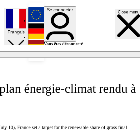
Se connecter
Close menu
English
Français
Deutsch
Vous êtes déconnecté.
Se connecter
Español
Lumières éteintes
 plan énergie-climat rendu à
10), France set a target for the renewable share of gross final