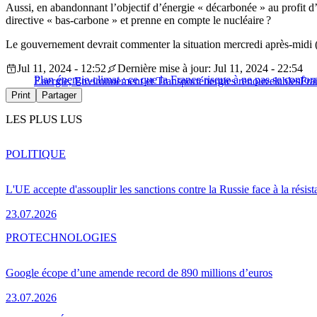
Aussi, en abandonnant l’objectif d’énergie « décarbonée » au profit d
directive « bas-carbone » et prenne en compte le nucléaire ?
Le gouvernement devrait commenter la situation mercredi après-midi (1
Jul 11, 2024 - 12:52
Dernière mise à jour: Jul 11, 2024 - 22:54
Plan énergie-climat : ce que la France risque à ne pas se conf
Energie, Environnement et Transport
énergies renouvelables
Fra
Print
Partager
LES PLUS LUS
POLITIQUE
L'UE accepte d'assouplir les sanctions contre la Russie face à la résis
23.07.2026
PRO
TECHNOLOGIES
Google écope d’une amende record de 890 millions d’euros
23.07.2026