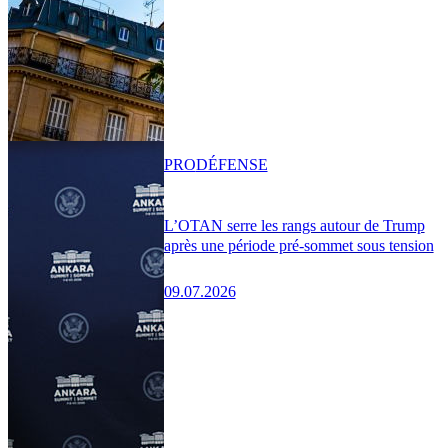
PRO
DÉFENSE
L’OTAN serre les rangs autour de Trump
après une période pré-sommet sous tension
09.07.2026