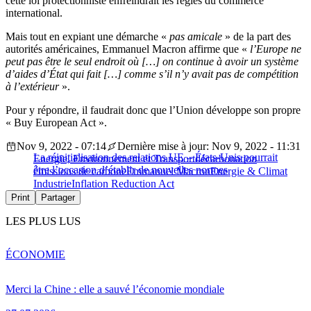
cette loi protectionniste enfreindrait les règles du commerce
international.
Mais tout en expiant une démarche «
pas amicale
» de la part des
autorités américaines, Emmanuel Macron affirme que «
l’Europe ne
peut pas être le seul endroit où […] on continue à avoir un système
d’aides d’État qui fait […] comme s’il n’y avait pas de compétition
à l’extérieur
».
Pour y répondre, il faudrait donc que l’Union développe son propre
« Buy European Act ».
Nov 9, 2022 - 07:14
Dernière mise à jour: Nov 9, 2022 - 11:31
La réinitialisation des relations UE – États-Unis pourrait
Energie, Environnement et Transport
décarbonation
être l’occasion d’établir de nouvelles normes
émissions de carbone
Emmanuel Macron
Energie & Climat
Industrie
Inflation Reduction Act
Print
Partager
LES PLUS LUS
ÉCONOMIE
Merci la Chine : elle a sauvé l’économie mondiale