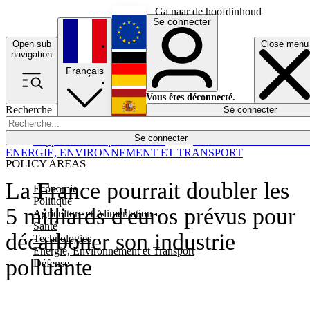
Ga naar de hoofdinhoud
Se connecter
Open sub
Close menu
English
navigation
Français
Deutsch
Vous êtes déconnecté.
Recherche
Se connecter
Español
Lumières éteintes
Se connecter
Rapporteur
Politique
Économie
Newsletters
Evénements
Em
ENERGIE, ENVIRONNEMENT ET TRANSPORT
POLICY AREAS
La France pourrait doubler les
Economie
Politique
5 milliards d'euros prévus pour
Agriculture et Alimentation
Santé
décarboner son industrie
Technologies
Energie, Environnement et Transport
polluante
Défense