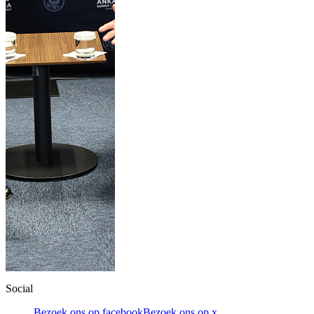
Social
Bezoek ons op facebook
Bezoek ons op x