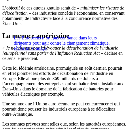
L’objectif de ces quotas gratuits serait de «
minimiser les risques de
délocalisation
» des industries concède l’économiste, en conservant,
notamment,
de l’attractivité face
à la concurrence normative des
États-Unis.
La menace américaine
Les Européens n’ont pas confiance dans leurs
dirigeants pour agir contre le changement climatique,
«
Je ne pourrais pas ici évoquer la décarbonation de l’industrie
révèle un sondage
[européenne] sans parler de l’Inflation Reduction Act
» déclare en
ce sens le président.
Cette loi fédérale américaine,
promulguée en août dernier
, pourrait
en effet plomber les efforts de décarbonation de l’industrie en
Europe. Elle alloue plus de 369 milliards de dollars à
l’accompagnement
des entreprises qui souhaiteraient s’installer aux
États-Unis dans le domaine de la fabrication de batteries pour
véhicules électriques par exemple.
Une somme que l’Union européenne ne peut concurrencer et qui
pourrait donc pousser les industriels européens à se délocaliser
outre-Atlantique.
Les sommes prévues sont telles que, selon les autorités européennes,