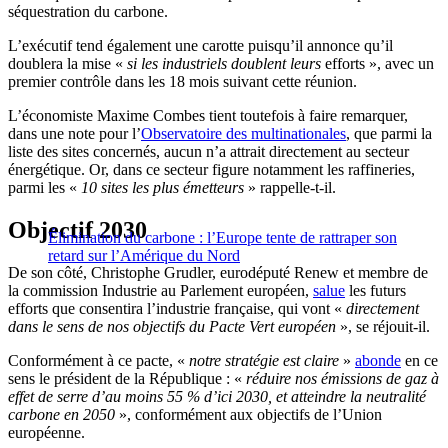
séquestration du carbone.
L’exécutif tend également une carotte puisqu’il annonce qu’il
doublera la mise «
si les industriels doublent leurs
efforts », avec un
premier contrôle dans les 18 mois suivant cette réunion.
L’économiste Maxime Combes tient toutefois à faire remarquer,
dans une note pour l’
Observatoire des multinationales
, que parmi la
liste des sites concernés, aucun n’a attrait directement au secteur
énergétique. Or, dans ce secteur figure notamment les raffineries,
parmi les «
10 sites les plus émetteurs
» rappelle-t-il.
Objectif 2030
Élimination du carbone : l’Europe tente de rattraper son
retard sur l’Amérique du Nord
De son côté, Christophe Grudler, eurodéputé Renew et membre de
la commission Industrie au Parlement européen,
salue
les futurs
efforts que consentira l’industrie française, qui vont «
directement
dans le sens de nos objectifs du Pacte Vert européen
», se réjouit-il.
Conformément à ce pacte, «
notre stratégie est claire
»
abonde
en ce
sens le président de la République : «
réduire nos émissions de gaz à
effet de serre d’au moins 55 % d’ici 2030, et atteindre la neutralité
carbone en 2050
», conformément aux objectifs de l’Union
européenne.