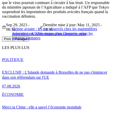
que le virus pourrait continuer à circuler à bas bruit. Un responsable
du ministère japonais de l’Agriculture a indiqué à l’AFP que Tokyo
suspendrait les importations des produits avicoles français quand la
vaccination débutera.
Sep 29, 2023 -
Dernière mise à jour: May 11, 2025 -
Grippe aviaire : les cas observés chez les mammifères
08:30
23:36
présentent un faible risque pour l’homme, selon les
Agriculture & Alimentation
élevage
vaccination
agences sanitaires
Print
Partager
LES PLUS LUS
POLITIQUE
EXCLUSIF : L'Islande demande à Bruxelles de ne pas s'immiscer
dans son référendum sur l'UE
07.08.2026
ÉCONOMIE
Merci la Chine : elle a sauvé l’économie mondiale