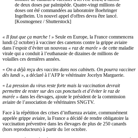
de deux doses par palmipède. Quatre-vingt millions de
doses ont été commandées au laboratoire Boehringer
Ingelheim. Un nouvel appel d'offres devra être lancé.
[Kosmogenez / Shutterstock]
« Il faut que ça marche ! »
Seule en Europe, la France commencera
lundi (2 octobre) à vacciner des canetons contre la grippe aviaire
dans l’espoir d’éviter un nouveau
« raz de marée »
de cette maladie
virale qui a conduit à l’euthanasie de dizaines de millions de
volailles ces dernières années.
«
On a déjà reçu des vaccins dans nos cabinets. On pourra vacciner
dès lundi »
, a déclaré à l’AFP le vétérinaire Jocelyn Marguerie.
«
La pression du virus reste forte mais la vaccination devrait
permettre de rester sur des cas ponctuels et d’éviter le raz de
marée »
dans les élevages, ajoute le président de la commission
aviaire de l’association de vétérinaires SNGTV.
Face à la répétition des crises d’influenza aviaire, communément
appelée grippe aviaire, la France a décidé de rendre obligatoire la
vaccination préventive dans les élevages de plus de 250 canards
(hors reproducteurs) à partir du 1er octobre.