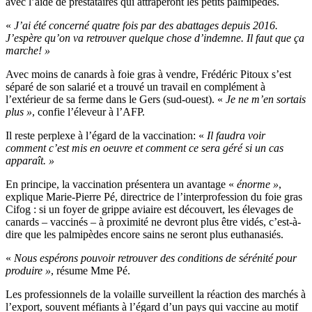
avec l’aide de prestataires qui attraperont les petits palmipèdes.
«
J’ai été concerné quatre fois par des abattages depuis 2016.
J’espère qu’on va retrouver quelque chose d’indemne. Il faut que ça
marche! »
Avec moins de canards à foie gras à vendre, Frédéric Pitoux s’est
séparé de son salarié et a trouvé un travail en complément à
l’extérieur de sa ferme dans le Gers (sud-ouest). «
Je ne m’en sortais
plus »
, confie l’éleveur à l’AFP.
Il reste perplexe à l’égard de la vaccination: «
Il faudra voir
comment c’est mis en oeuvre et comment ce sera géré si un cas
apparaît. »
En principe, la vaccination présentera un avantage «
énorme »
,
explique Marie-Pierre Pé, directrice de l’interprofession du foie gras
Cifog : si un foyer de grippe aviaire est découvert, les élevages de
canards – vaccinés – à proximité ne devront plus être vidés, c’est-à-
dire que les palmipèdes encore sains ne seront plus euthanasiés.
«
Nous espérons pouvoir retrouver des conditions de sérénité pour
produire »
, résume Mme Pé.
Les professionnels de la volaille surveillent la réaction des marchés à
l’export, souvent méfiants à l’égard d’un pays qui vaccine au motif