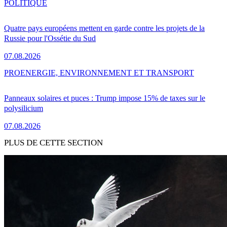
POLITIQUE
Quatre pays européens mettent en garde contre les projets de la
Russie pour l'Ossétie du Sud
07.08.2026
PRO
ENERGIE, ENVIRONNEMENT ET TRANSPORT
Panneaux solaires et puces : Trump impose 15% de taxes sur le
polysilicium
07.08.2026
PLUS DE CETTE SECTION