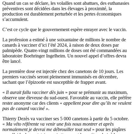
Quand un cas se déclare, les volailles sont abattues, des euthanasies
préventives sont décidées dans les élevages à proximité, la
production est durablement perturbée et les pertes économiques
s’accumulent.
C’est ce cycle que le gouvernement espère enrayer avec le vaccin.
La profession a estimé à une soixantaine de millions le nombre de
canards à vacciner d’ici l’été 2024, à raison de deux doses par
palmipède. Quatre-vingt millions de doses ont été commandées au
laboratoire Boehringer Ingelheim. Un nouvel appel d’offres devra
être lancé.
La première dose est injectée chez des canetons de 10 jours. Les
premiers vaccinés seront pleinement immunisés en décembre,
sachant que l’épizootie est susceptible de frapper avant.
«
Il aurait fallu vacciner dès juin
» pour se prémunir au maximum,
observe une éleveuse du sud-ouest. Favorable au vaccin, elle préfère
rester anonyme car des clients «
appellent pour dire qu’ils ne veulent
pas de canard vacciné »
.
Thierry Dezès va vacciner ses 5 000 canetons à partir du 5 octobre.
«
Ma véto référente va venir une fois nous montrer et après
normalement je devrai me débrouiller tout seul
» pour les piqûres