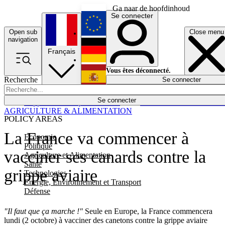
Ga naar de hoofdinhoud
Se connecter
Open sub
Close menu
English
navigation
Français
Deutsch
Vous êtes déconnecté.
Recherche
Se connecter
Español
Lumières éteintes
Se connecter
Rapporteur
Politique
Économie
Newsletters
Evénements
Em
AGRICULTURE & ALIMENTATION
POLICY AREAS
La France va commencer à
Economie
Politique
vacciner ses canards contre la
Agriculture et Alimentation
Santé
grippe aviaire
Technologies
Energie, Environnement et Transport
Défense
"Il faut que ça marche !"
Seule en Europe, la France commencera
lundi (2 octobre) à vacciner des canetons contre la grippe aviaire