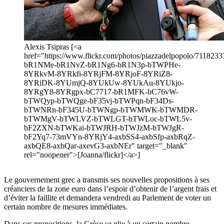
Alexis Tsipras [<a
href="https://www.flickr.com/photos/piazzadelpopolo/71182333
bR1NMe-bR1NvZ-bR1Ng6-bR1N3p-bTWPHe-
8YRkvM-8YRkfi-8YRjFM-8YRjoF-8YRiZ8-
8YRiDK-8YUmjQ-8YUkUw-8YUkAu-8YUkjo-
8YRgY8-8YRgpx-bC7717-bR1MFK-bC76vW-
bTWQyp-bTWQge-bF35vj-bTWPqn-bF34Ds-
bTWNRn-bF345U-bTWNgp-bTWMWK-bTWMDR-
bTWMgV-bTWLVZ-bTWLGT-bTWLoc-bTWL5v-
bF2ZXN-bTWKai-bTWJRH-bTWJzM-bTWJgR-
bF2Yq7-73mVYn-8YRjY4-axbSS4-axbSfp-axbRqZ-
axbQE8-axbQar-axevG3-axbNEr" target="_blank"
rel="noopener">[Joanna/flickr]</a>]
Le gouvernement grec a transmis ses nouvelles propositions à ses
créanciers de la zone euro dans l’espoir d’obtenir de l’argent frais et
d’éviter la faillite et demandera vendredi au Parlement de voter un
certain nombre de mesures immédiates.
Dans ses propositions, la Grèce se plie à un certain nombre