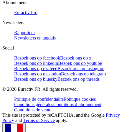
Abonnements
Euractiv Pro
Newsletters
Rapporteur
Newsletters en anglais
Social
Bezoek ons op facebook
Bezoek ons op x
Bezoek ons op linkedin
Bezoek ons op youtube
Bezoek ons op rss-feed
Bezoek ons op instagram
Bezoek ons op mastodon
Bezoek ons op telegram
Bezoek ons op bluesky
Bezoek ons op threads
©
2026
Euractiv FR. All rights reserved.
Politique de confidentialité
Politique cookies
Conditions générales
Conditions d’abonnement
Conditions de vente
This site is protected by reCAPTCHA, and the Google
Privacy
Policy
and
Terms of Service
apply.