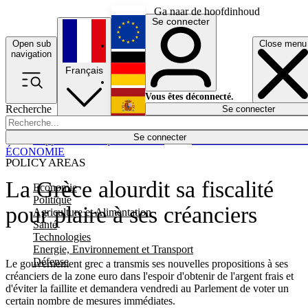
Ga naar de hoofdinhoud
Se connecter
Open sub
Close menu
English
navigation
Français
Deutsch
Vous êtes déconnecté.
Recherche
Se connecter
Español
Lumières éteintes
Se connecter
Rapporteur
Politique
Économie
Newsletters
Evénements
Em
ÉCONOMIE
POLICY AREAS
La Grèce alourdit sa fiscalité
Economie
Politique
pour plaire à ses créanciers
Agriculture et Alimentation
Santé
Technologies
Energie, Environnement et Transport
Défense
Le gouvernement grec a transmis ses nouvelles propositions à ses
créanciers de la zone euro dans l'espoir d'obtenir de l'argent frais et
d'éviter la faillite et demandera vendredi au Parlement de voter un
certain nombre de mesures immédiates.