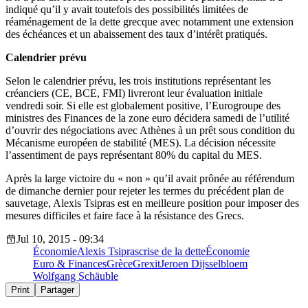
indiqué qu’il y avait toutefois des possibilités limitées de
réaménagement de la dette grecque avec notamment une extension
des échéances et un abaissement des taux d’intérêt pratiqués.
Calendrier prévu
Selon le calendrier prévu, les trois institutions représentant les
créanciers (CE, BCE, FMI) livreront leur évaluation initiale
vendredi soir. Si elle est globalement positive, l’Eurogroupe des
ministres des Finances de la zone euro décidera samedi de l’utilité
d’ouvrir des négociations avec Athènes à un prêt sous condition du
Mécanisme européen de stabilité (MES). La décision nécessite
l’assentiment de pays représentant 80% du capital du MES.
Après la large victoire du « non » qu’il avait prônée au référendum
de dimanche dernier pour rejeter les termes du précédent plan de
sauvetage, Alexis Tsipras est en meilleure position pour imposer des
mesures difficiles et faire face à la résistance des Grecs.
Jul 10, 2015 - 09:34
Économie
Alexis Tsipras
crise de la dette
Économie
Euro & Finances
Grèce
Grexit
Jeroen Dijsselbloem
Wolfgang Schäuble
Print
Partager