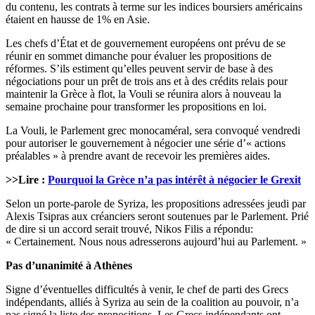
du contenu, les contrats à terme sur les indices boursiers américains
étaient en hausse de 1% en Asie.
Les chefs d’État et de gouvernement européens ont prévu de se
réunir en sommet dimanche pour évaluer les propositions de
réformes. S’ils estiment qu’elles peuvent servir de base à des
négociations pour un prêt de trois ans et à des crédits relais pour
maintenir la Grèce à flot, la Vouli se réunira alors à nouveau la
semaine prochaine pour transformer les propositions en loi.
La Vouli, le Parlement grec monocaméral, sera convoqué vendredi
pour autoriser le gouvernement à négocier une série d’« actions
préalables » à prendre avant de recevoir les premières aides.
>>Lire :
Pourquoi la Grèce n’a pas intérêt à négocier le Grexit
Selon un porte-parole de Syriza, les propositions adressées jeudi par
Alexis Tsipras aux créanciers seront soutenues par le Parlement. Prié
de dire si un accord serait trouvé, Nikos Filis a répondu:
« Certainement. Nous nous adresserons aujourd’hui au Parlement. »
Pas d’unanimité à Athènes
Signe d’éventuelles difficultés à venir, le chef de parti des Grecs
indépendants, alliés à Syriza au sein de la coalition au pouvoir, n’a
pas signé la liste des propositions. Les Grecs indépendants ont