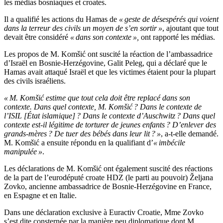
les médias bosniaques et croates.
Il a qualifié les actions du Hamas de
« geste de désespérés qui voient
dans la terreur des civils un moyen de s’en sortir »
, ajoutant que tout
devait être considéré
« dans son contexte »,
ont rapporté les médias.
Les propos de M. Komšić ont suscité la réaction de l’ambassadrice
d’Israël en Bosnie-Herzégovine, Galit Peleg, qui a déclaré que le
Hamas avait attaqué Israël et que les victimes étaient pour la plupart
des civils israéliens.
« M. Komšić estime que tout cela doit être replacé dans son
contexte. Dans quel contexte, M. Komšić ? Dans le contexte de
l’ISIL [État islamique] ? Dans le contexte d’Auschwitz ? Dans quel
contexte est-il légitime de torturer de jeunes enfants ? D’enlever des
grands-mères ? De tuer des bébés dans leur lit ? »
, a-t-elle demandé.
M. Komšić a ensuite répondu en la qualifiant d’
« imbécile
manipulée »
.
Les déclarations de M. Komšić ont également suscité des réactions
de la part de l’eurodéputé croate HDZ (le parti au pouvoir) Željana
Zovko, ancienne ambassadrice de Bosnie-Herzégovine en France,
en Espagne et en Italie.
Dans une déclaration exclusive à Euractiv Croatie, Mme Zovko
s’est dite consternée par la manière peu diplomatique dont M.