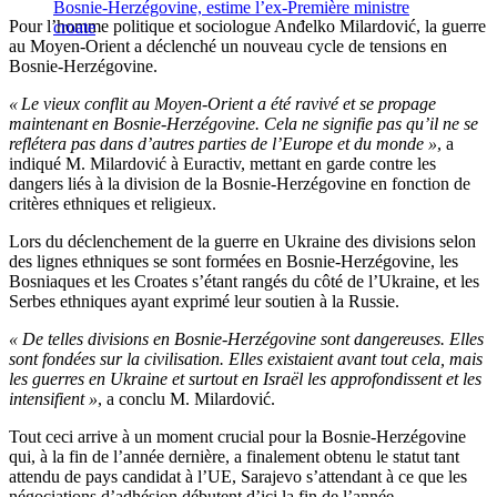
Bosnie-Herzégovine, estime l’ex-Première ministre
Pour l’homme politique et sociologue Anđelko Milardović, la guerre
croate
au Moyen-Orient a déclenché un nouveau cycle de tensions en
Bosnie-Herzégovine.
« Le vieux conflit au Moyen-Orient a été ravivé et se propage
maintenant en Bosnie-Herzégovine. Cela ne signifie pas qu’il ne se
reflétera pas dans d’autres parties de l’Europe et du monde
»
, a
indiqué M. Milardović à Euractiv, mettant en garde contre les
dangers liés à la division de la Bosnie-Herzégovine en fonction de
critères ethniques et religieux.
Lors du déclenchement de la guerre en Ukraine des divisions selon
des lignes ethniques se sont formées en Bosnie-Herzégovine, les
Bosniaques et les Croates s’étant rangés du côté de l’Ukraine, et les
Serbes ethniques ayant exprimé leur soutien à la Russie.
« De telles divisions en Bosnie-Herzégovine sont dangereuses. Elles
sont fondées sur la civilisation. Elles existaient avant tout cela, mais
les guerres en Ukraine et surtout en Israël les approfondissent et les
intensifient »
, a conclu M. Milardović.
Tout ceci arrive à un moment crucial pour la Bosnie-Herzégovine
qui, à la fin de l’année dernière, a finalement obtenu le statut tant
attendu de pays candidat à l’UE, Sarajevo s’attendant à ce que les
négociations d’adhésion débutent d’ici la fin de l’année.