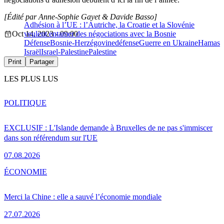
[Édité par Anne-Sophie Gayet & Davide Basso]
Adhésion à l’UE : l’Autriche, la Croatie et la Slovénie
Oct 14, 2023 - 09:00
veulent entamer des négociations avec la Bosnie
Défense
Bosnie-Herzégovine
défense
Guerre en Ukraine
Hamas
Israël
Israel-Palestine
Palestine
Print
Partager
LES PLUS LUS
POLITIQUE
EXCLUSIF : L'Islande demande à Bruxelles de ne pas s'immiscer
dans son référendum sur l'UE
07.08.2026
ÉCONOMIE
Merci la Chine : elle a sauvé l’économie mondiale
27.07.2026