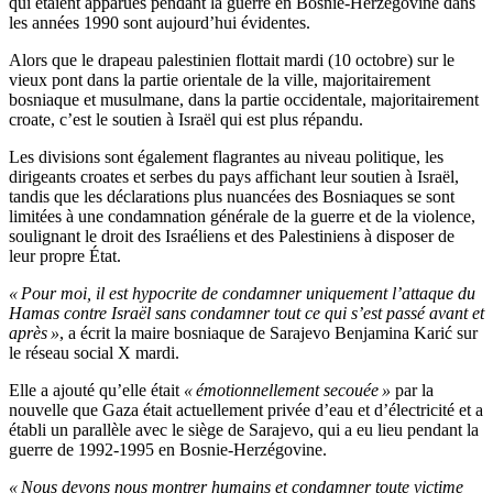
qui étaient apparues pendant la guerre en Bosnie-Herzégovine dans
les années 1990 sont aujourd’hui évidentes.
Alors que le drapeau palestinien flottait mardi (10 octobre) sur le
vieux pont dans la partie orientale de la ville, majoritairement
bosniaque et musulmane, dans la partie occidentale, majoritairement
croate, c’est le soutien à Israël qui est plus répandu.
Les divisions sont également flagrantes au niveau politique, les
dirigeants croates et serbes du pays affichant leur soutien à Israël,
tandis que les déclarations plus nuancées des Bosniaques se sont
limitées à une condamnation générale de la guerre et de la violence,
soulignant le droit des Israéliens et des Palestiniens à disposer de
leur propre État.
« Pour moi, il est hypocrite de condamner uniquement l’attaque du
Hamas contre Israël sans condamner tout ce qui s’est passé avant et
après »
, a écrit la maire bosniaque de Sarajevo Benjamina Karić sur
le réseau social X mardi.
Elle a ajouté qu’elle était
« émotionnellement secouée »
par la
nouvelle que Gaza était actuellement privée d’eau et d’électricité et a
établi un parallèle avec le siège de Sarajevo, qui a eu lieu pendant la
guerre de 1992-1995 en Bosnie-Herzégovine.
« Nous devons nous montrer humains et condamner toute victime