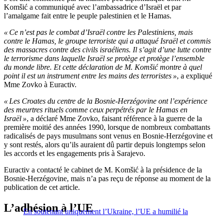
Komšić a communiqué avec l’ambassadrice d’Israël et par
l’amalgame fait entre le peuple palestinien et le Hamas.
« Ce n’est pas le combat d’Israël contre les Palestiniens, mais
contre le Hamas, le groupe terroriste qui a attaqué Israël et commis
des massacres contre des civils israéliens. Il s’agit d’une lutte contre
le terrorisme dans laquelle Israël se protège et protège l’ensemble
du monde libre. Et cette déclaration de M. Komšić montre à quel
point il est un instrument entre les mains des terroristes »
, a expliqué
Mme Zovko à Euractiv.
« Les Croates du centre de la Bosnie-Herzégovine ont l’expérience
des meurtres rituels comme ceux perpétrés par le Hamas en
Israël »
, a déclaré Mme Zovko, faisant référence à la guerre de la
première moitié des années 1990, lorsque de nombreux combattants
radicalisés de pays musulmans sont venus en Bosnie-Herzégovine et
y sont restés, alors qu’ils auraient dû partir depuis longtemps selon
les accords et les engagements pris à Sarajevo.
Euractiv a contacté le cabinet de M. Komšić à la présidence de la
Bosnie-Herzégovine, mais n’a pas reçu de réponse au moment de la
publication de cet article.
L’adhésion à l’UE
En soutenant uniquement l’Ukraine, l’UE a humilié la