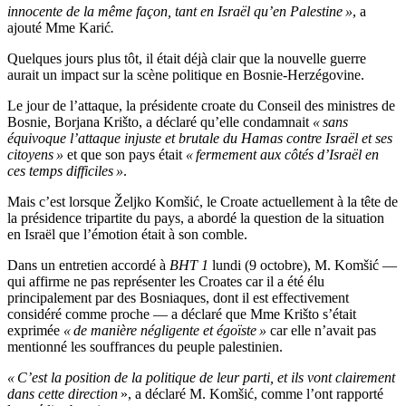
innocente de la même façon, tant en Israël qu’en Palestine »
, a
ajouté Mme Karić
.
Quelques jours plus tôt, il était déjà clair que la nouvelle guerre
aurait un impact sur la scène politique en Bosnie-Herzégovine.
Le jour de l’attaque, la présidente croate du Conseil des ministres de
Bosnie, Borjana Krišto, a déclaré qu’elle condamnait
« sans
équivoque l’attaque injuste et brutale du Hamas contre Israël et ses
citoyens »
et que son pays était
« fermement aux côtés d’Israël en
ces temps difficiles »
.
Mais c’est lorsque Željko Komšić, le Croate actuellement à la tête de
la présidence tripartite du pays, a abordé la question de la situation
en Israël que l’émotion était à son comble.
Dans un entretien accordé à
BHT 1
lundi (9 octobre), M. Komšić —
qui affirme ne pas représenter les Croates car il a été élu
principalement par des Bosniaques, dont il est effectivement
considéré comme proche — a déclaré que Mme Krišto s’était
exprimée
« de manière négligente et égoïste »
car elle n’avait pas
mentionné les souffrances du peuple palestinien.
« C’est la position de la politique de leur parti, et ils vont clairement
dans cette direction
», a déclaré M. Komšić, comme l’ont rapporté