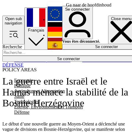
Ga naar de hoofdinhoud
Se connecter
Open sub
Close menu
English
navigation
Français
Deutsch
Vous êtes déconnecté.
Recherche
Se connecter
Español
Lumières éteintes
Se connecter
Rapporteur
Politique
Économie
Newsletters
Evénements
Em
DÉFENSE
POLICY AREAS
La guerre entre Israël et le
Economie
Politique
Hamas menace la stabilité de la
Agriculture et Alimentation
Santé
Bosnie-Herzégovine
Technologies
Energie, Environnement et Transport
Défense
Le début d’une nouvelle guerre au Moyen-Orient a déclenché une
vague de divisions en Bosnie-Herzégovine, qui se manifeste selon