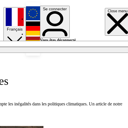
Se connecter
Close menu
English
Français
Deutsch
Vous êtes déconnecté.
Se connecter
Español
Lumières éteintes
es
e les inégalités dans les politiques climatiques. Un article de notre