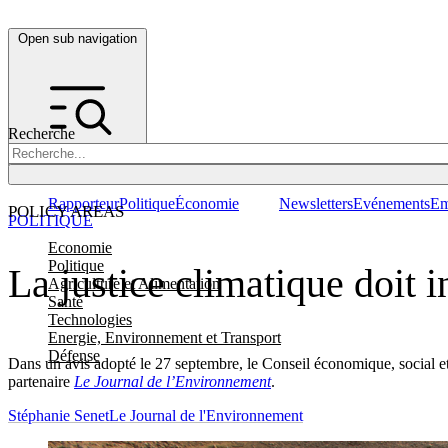
Open sub navigation
Recherche
Rapporteur
Politique
Économie
Newsletters
Evénements
Em
POLICY AREAS
POLITIQUE
Economie
Politique
La justice climatique doit i
Agriculture et Alimentation
Santé
Technologies
Energie, Environnement et Transport
Défense
Dans un avis adopté le 27 septembre, le Conseil économique, social et 
partenaire
Le Journal de l’Environnement
.
Stéphanie Senet
Le Journal de l'Environnement