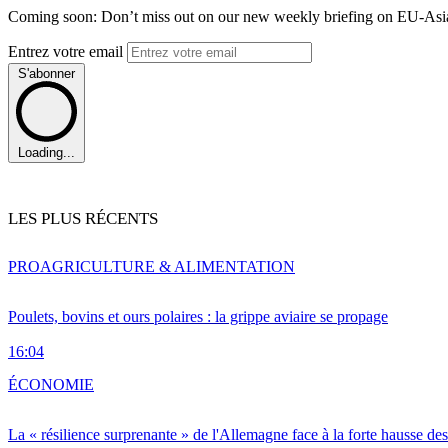
Coming soon: Don’t miss out on our new weekly briefing on EU-Asia 
Entrez votre email
S'abonner
Loading...
LES PLUS RÉCENTS
PRO
AGRICULTURE & ALIMENTATION
Poulets, bovins et ours polaires : la grippe aviaire se propage
16:04
ÉCONOMIE
La « résilience surprenante » de l'Allemagne face à la forte hausse de