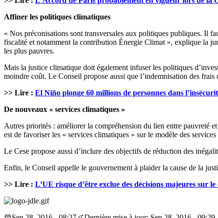
>> Lire :
L’Accord de Paris probablement en vigueur lors de la
Affiner les politiques climatiques
« Nos préconisations sont transversales aux politiques publiques. Il fa
fiscalité et notamment la contribution Énergie Climat », explique la ju
les plus pauvres.
Mais la justice climatique doit également infuser les politiques d’inve
moindre coût. Le Conseil propose aussi que l’indemnisation des frais de
>> Lire :
El Niño plonge 60 millions de personnes dans l’insécurit
De nouveaux « services climatiques »
Autres priorités : améliorer la compréhension du lien entre pauvreté et 
est de favoriser les « services climatiques » sur le modèle des services
Le Cese propose aussi d’inclure des objectifs de réduction des inégal
Enfin, le Conseil appelle le gouvernement à plaider la cause de la jus
>> Lire :
L’UE risque d’être exclue des décisions majeures sur le 
Sep 28, 2016 - 08:27
Dernière mise à jour: Sep 28, 2016 - 09:29