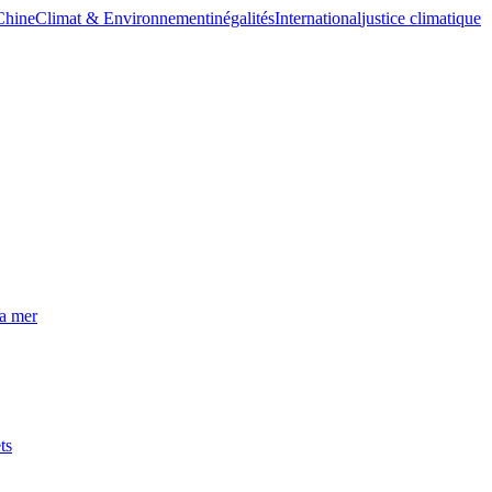
Chine
Climat & Environnement
inégalités
International
justice climatique
la mer
ts