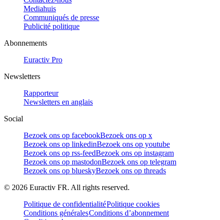
Mediahuis
Communiqués de presse
Publicité politique
Abonnements
Euractiv Pro
Newsletters
Rapporteur
Newsletters en anglais
Social
Bezoek ons op facebook
Bezoek ons op x
Bezoek ons op linkedin
Bezoek ons op youtube
Bezoek ons op rss-feed
Bezoek ons op instagram
Bezoek ons op mastodon
Bezoek ons op telegram
Bezoek ons op bluesky
Bezoek ons op threads
©
2026
Euractiv FR. All rights reserved.
Politique de confidentialité
Politique cookies
Conditions générales
Conditions d’abonnement