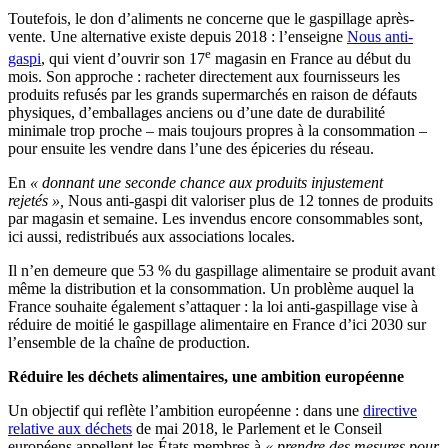
Toutefois, le don d’aliments ne concerne que le gaspillage après-
vente. Une alternative existe depuis 2018 : l’enseigne
Nous anti-
e
gaspi
, qui vient d’ouvrir son 17
magasin en France au début du
mois. Son approche : racheter directement aux fournisseurs les
produits refusés par les grands supermarchés en raison de défauts
physiques, d’emballages anciens ou d’une date de durabilité
minimale trop proche – mais toujours propres à la consommation –
pour ensuite les vendre dans l’une des épiceries du réseau.
En
« donnant une seconde chance aux produits injustement
rejetés »,
Nous anti-gaspi dit valoriser plus de 12 tonnes de produits
par magasin et semaine. Les invendus encore consommables sont,
ici aussi, redistribués aux associations locales.
Il n’en demeure que 53 % du gaspillage alimentaire se produit avant
même la distribution et la consommation. Un problème auquel la
France souhaite également s’attaquer : la loi anti-gaspillage vise à
réduire de moitié le gaspillage alimentaire en France d’ici 2030 sur
l’ensemble de la chaîne de production.
Réduire les déchets alimentaires, une ambition européenne
Un objectif qui reflète l’ambition européenne : dans une
directive
relative aux déchets
de mai 2018, le Parlement et le Conseil
européens appellent les États membres à
« prendre des mesures pour