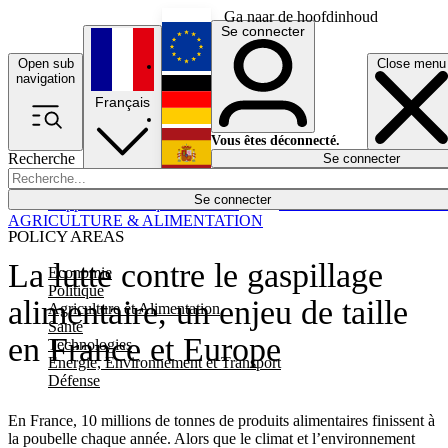
Ga naar de hoofdinhoud
Se connecter
Open sub
Close menu
English
navigation
Français
Deutsch
Vous êtes déconnecté.
Recherche
Se connecter
Español
Lumières éteintes
Se connecter
Rapporteur
Politique
Économie
Newsletters
Evénements
Em
AGRICULTURE & ALIMENTATION
POLICY AREAS
La lutte contre le gaspillage
Economie
Politique
alimentaire, un enjeu de taille
Agriculture et Alimentation
Santé
en France et Europe
Technologies
Energie, Environnement et Transport
Défense
En France, 10 millions de tonnes de produits alimentaires finissent à
la poubelle chaque année. Alors que le climat et l’environnement