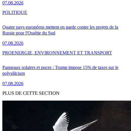
07.08.2026
POLITIQUE
Quatre pays européens mettent en garde contre les projets de la
Russie pour l'Ossétie du Sud
07.08.2026
PRO
ENERGIE, ENVIRONNEMENT ET TRANSPORT
Panneaux solaires et puces : Trump impose 15% de taxes sur le
polysilicium
07.08.2026
PLUS DE CETTE SECTION