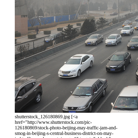
shutterstock_126180869.jpg [<a
href="http://www.shutterstock.com/pic-
126180869/stock-photo-beijing-may-traffic-jam-and-
smog-in-beijing-s-central-business-district-on-may-