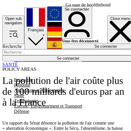
Ga naar de hoofdinhoud
Se connecter
Open sub
Close menu
English
navigation
Français
Deutsch
Vous êtes déconnecté.
Recherche
Se connecter
Español
Lumières éteintes
Se connecter
Rapporteur
Politique
Économie
Newsletters
Evénements
Em
SANTÉ
POLICY AREAS
La pollution de l'air coûte plus
Economie
Politique
de 100 milliards d'euros par an
Agriculture et Alimentation
Santé
à la France
Technologies
Energie, Environnement et Transport
Défense
Un rapport du Sénat dénonce la pollution de l'air comme une
« aberration économique ». Entre la Sécu, l'absentéisme, la baisse