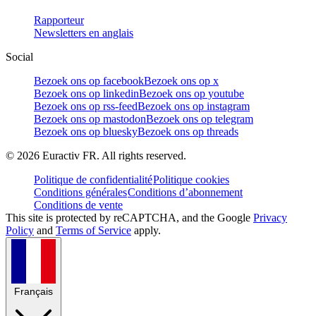
Rapporteur
Newsletters en anglais
Social
Bezoek ons op facebook
Bezoek ons op x
Bezoek ons op linkedin
Bezoek ons op youtube
Bezoek ons op rss-feed
Bezoek ons op instagram
Bezoek ons op mastodon
Bezoek ons op telegram
Bezoek ons op bluesky
Bezoek ons op threads
©
2026
Euractiv FR. All rights reserved.
Politique de confidentialité
Politique cookies
Conditions générales
Conditions d’abonnement
Conditions de vente
This site is protected by reCAPTCHA, and the Google
Privacy
Policy
and
Terms of Service
apply.
Français