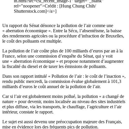
in.html?src=csl_recent_image-1" target="_blank"
rel="noopener">Crédit : [Hung Chung Chih/
Shutterstock.com]</a>]
Un rapport du Sénat dénonce la pollution de l’air comme une
« aberration économique ». Entre la Sécu, l’absentéisme, la baisse
des rendements agricoles ou la procédure d’infraction de Bruxelles,
le coût des polluants est multiple.
La pollution de l’air coûte plus de 100 milliards d’euros par an à la
France, selon une commission d’enquête du Sénat, qui y voit
une « aberration économique » et propose notamment d’augmenter
la fiscalité du diesel et de taxer les émissions de polluants.
Dans son rapport intitulé « Pollution de l’air : le coût de l’inaction »,
rendu public mercredi, la commission évalue globalement à 101,3
milliards d’euros le coût annuel de la pollution de l’air.
Car si l’air est globalement moins pollué, la pollution « a changé de
nature » pour devenir, moins localisée au niveau des sites industriels
et plus diffuse, via les transports, le chauffage, l’agriculture et l’air
intérieur, constate le rapport.
Le sujet est aussi devenu une préoccupation majeure des Français,
mise en évidence lors des fréquents pics de pollution.