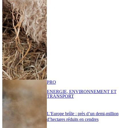
PRO
ENERGIE, ENVIRONNEMENT ET
TRANSPORT
L’Europe brûle : près d’un demi-million
d’hectares réduits en cendres