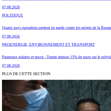
07.08.2026
POLITIQUE
Quatre pays européens mettent en garde contre les projets de la Russi
07.08.2026
PRO
ENERGIE, ENVIRONNEMENT ET TRANSPORT
Panneaux solaires et puces : Trump impose 15% de taxes sur le polysi
07.08.2026
PLUS DE CETTE SECTION