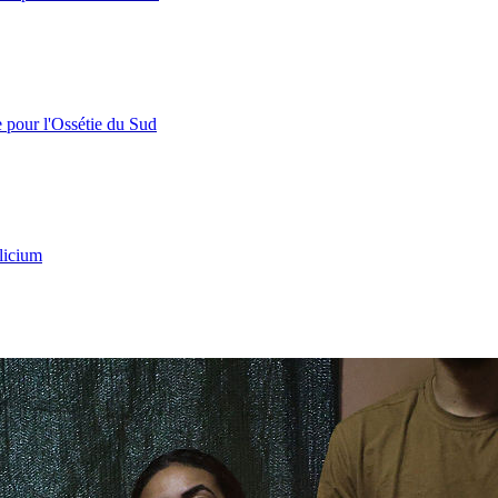
e pour l'Ossétie du Sud
licium