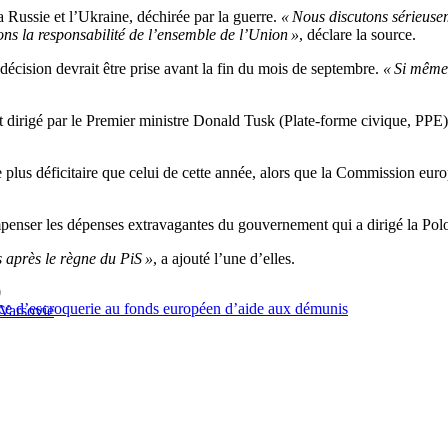
 Russie et l’Ukraine, déchirée par la guerre.
« Nous discutons sérieuse
ns la responsabilité de l’ensemble de l’Union »
, déclare la source.
décision devrait être prise avant la fin du mois de septembre.
« Si mêm
dirigé par le Premier ministre Donald Tusk (Plate-forme civique, PPE)
 plus déficitaire que celui de cette année, alors que la Commission eu
mpenser les dépenses extravagantes du gouvernement qui a dirigé la Polo
après le règne du PiS »
, a ajouté l’une d’elles.
0
ce d’escroquerie au fonds européen d’aide aux démunis
Varsovie