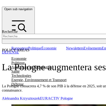
Open sub navigation
Recherche
Rapporteur
Politique
Économie
Newsletters
Evénements
Em
POLICY AREAS
DÉFENSE
Economie
Politique
La Pologne augmentera ses
Agriculture et Alimentation
Santé
Technologies
Energie, Environnement et Transport
Défense
La Pologne consacrera 4,7 % de son PIB à la défense en 2025, soit un
connaissance.
Aleksandra Krzysztoszek
EURACTIV Pologne