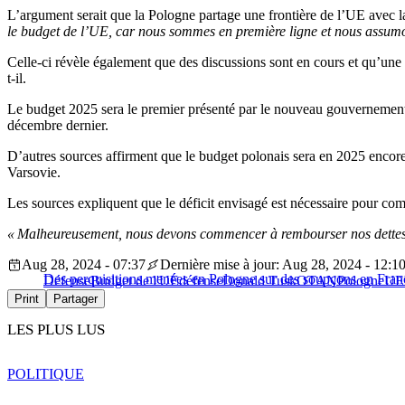
L’argument serait que la Pologne partage une frontière de l’UE avec la
le budget de l’UE, car nous sommes en première ligne et nous assumo
Celle-ci révèle également que des discussions sont en cours et qu’une 
t-il.
Le budget 2025 sera le premier présenté par le nouveau gouvernement 
décembre dernier.
D’autres sources affirment que le budget polonais sera en 2025 encore
Varsovie.
Les sources expliquent que le déficit envisagé est nécessaire pour co
« Malheureusement, nous devons commencer à rembourser nos dettes 
Aug 28, 2024 - 07:37
Dernière mise à jour: Aug 28, 2024 - 12:1
Des perquisitions menées en Pologne sur des soupçons en Fran
Défense
Budget de l'UE
défense
Donald Tusk
OTAN
Pologne
UE
Print
Partager
LES PLUS LUS
POLITIQUE