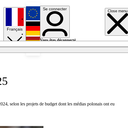
Se connecter
Close menu
English
Français
Deutsch
Vous êtes déconnecté.
Se connecter
Español
Lumières éteintes
25
24, selon les projets de budget dont les médias polonais ont eu