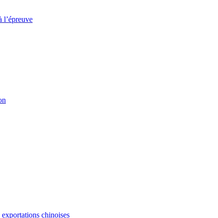
à l’épreuve
on
s exportations chinoises