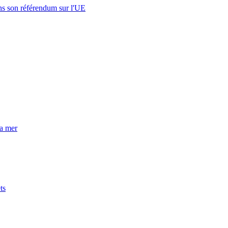
s son référendum sur l'UE
la mer
ts