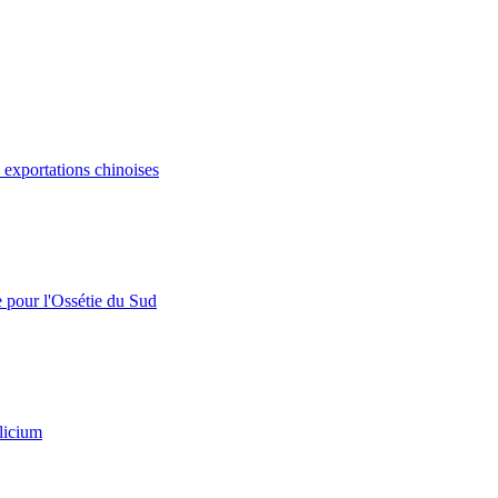
s exportations chinoises
e pour l'Ossétie du Sud
licium