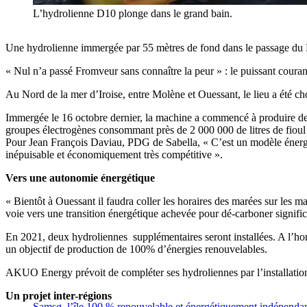
L’hydrolienne D10 plonge dans le grand bain.
Une hydrolienne immergée par 55 mètres de fond dans le passage du Fr
« Nul n’a passé Fromveur sans connaître la peur » : le puissant coura
Au Nord de la mer d’Iroise, entre Molène et Ouessant, le lieu a été c
Immergée le 16 octobre dernier, la machine a commencé à produire de l’é
groupes électrogènes consommant près de 2 000 000 de litres de fioul p
Pour Jean François Daviau, PDG de Sabella, « C’est un modèle énergéti
inépuisable et économiquement très compétitive ».
Vers une autonomie énergétique
« Bientôt à Ouessant il faudra coller les horaires des marées sur les m
voie vers une transition énergétique achevée pour dé-carboner significa
En 2021, deux hydroliennes supplémentaires seront installées. A l’hori
un objectif de production de 100% d’énergies renouvelables.
AKUO Energy prévoit de compléter ses hydroliennes par l’installatio
Un projet inter-régions
Samsø, l’île 100 % renouvelable et énergétiquement indépenda