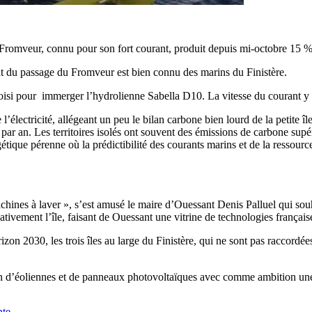
omveur, connu pour son fort courant, produit depuis mi-octobre 15 % de 
nt du passage du Fromveur est bien connu des marins du Finistère.
hoisi pour immerger l’hydrolienne Sabella D10. La vitesse du courant y a
lectricité, allégeant un peu le bilan carbone bien lourd de la petite îl
ar an. Les territoires isolés ont souvent des émissions de carbone supér
que pérenne où la prédictibilité des courants marins et de la ressourc
achines à laver », s’est amusé le maire d’Ouessant Denis Palluel qui souha
tivement l’île, faisant de Ouessant une vitrine de technologies français
zon 2030, les trois îles au large du Finistère, qui ne sont pas raccordé
n d’éoliennes et de panneaux photovoltaïques avec comme ambition une
nte