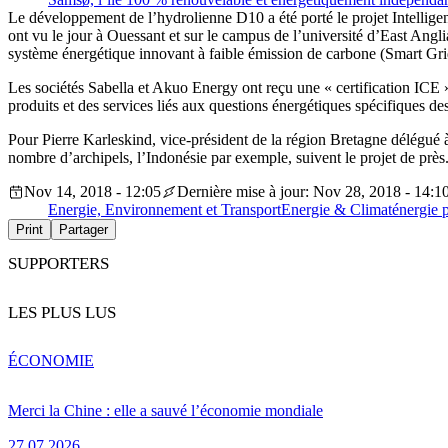
Le développement de l’hydrolienne D10 a été porté le projet Intellig
ont vu le jour à Ouessant et sur le campus de l’université d’East Ang
système énergétique innovant à faible émission de carbone (Smart Gri
Les sociétés Sabella et Akuo Energy ont reçu une « certification ICE »
produits et des services liés aux questions énergétiques spécifiques des
Pour Pierre Karleskind, vice-président de la région Bretagne délégué à 
nombre d’archipels, l’Indonésie par exemple, suivent le projet de près.
Nov 14, 2018 - 12:05
Dernière mise à jour: Nov 28, 2018 - 14:1
Energie, Environnement et Transport
Energie & Climat
énergie 
Print
Partager
SUPPORTERS
LES PLUS LUS
ÉCONOMIE
Merci la Chine : elle a sauvé l’économie mondiale
27.07.2026