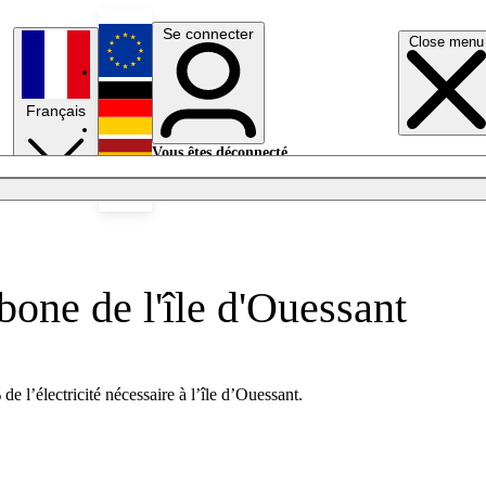
Se connecter
Close menu
English
Français
Deutsch
Vous êtes déconnecté.
Se connecter
Español
Lumières éteintes
bone de l'île d'Ouessant
l’électricité nécessaire à l’île d’Ouessant.