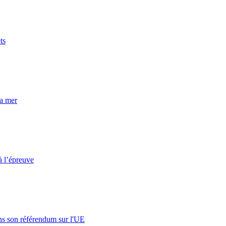
ts
la mer
à l’épreuve
s son référendum sur l'UE