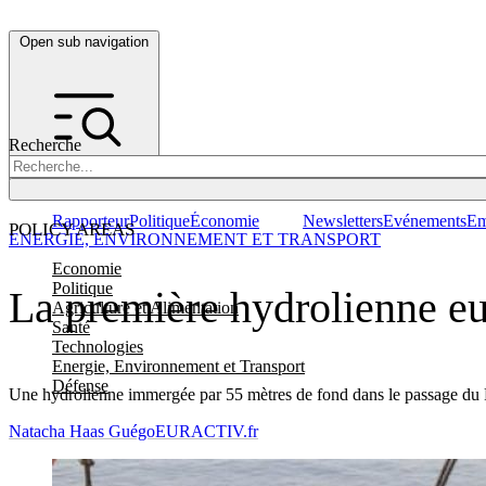
Open sub navigation
Recherche
Rapporteur
Politique
Économie
Newsletters
Evénements
Em
POLICY AREAS
ENERGIE, ENVIRONNEMENT ET TRANSPORT
Economie
Politique
La première hydrolienne eur
Agriculture et Alimentation
Santé
Technologies
Energie, Environnement et Transport
Défense
Une hydrolienne immergée par 55 mètres de fond dans le passage du Fr
Natacha Haas Guégo
EURACTIV.fr