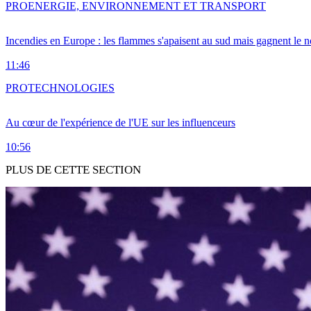
PRO
ENERGIE, ENVIRONNEMENT ET TRANSPORT
Incendies en Europe : les flammes s'apaisent au sud mais gagnent le n
11:46
PRO
TECHNOLOGIES
Au cœur de l'expérience de l'UE sur les influenceurs
10:56
PLUS DE CETTE SECTION