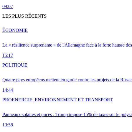
09:07
LES PLUS RÉCENTS
ÉCONOMIE
La « résilience surprenante » de l'Allemagne face à la forte hausse de
15:17
POLITIQUE
Quatre pays européens mettent en garde contre les projets de la Russi
14:44
PRO
ENERGIE, ENVIRONNEMENT ET TRANSPORT
Panneaux solaires et puces : Trump impose 15% de taxes sur le polysi
13:58