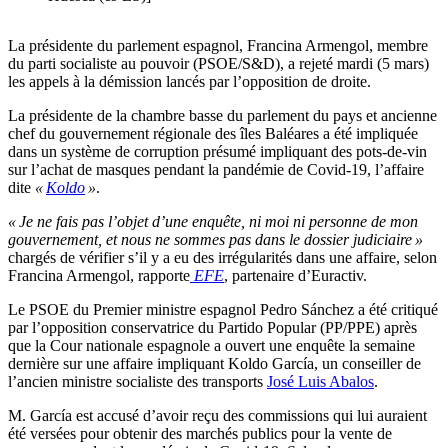
La présidente du parlement espagnol, Francina Armengol, membre
du parti socialiste au pouvoir (PSOE/S&D), a rejeté mardi (5 mars)
les appels à la démission lancés par l’opposition de droite.
La présidente de la chambre basse du parlement du pays et ancienne
chef du gouvernement régionale des îles Baléares a été impliquée
dans un système de corruption présumé impliquant des pots-de-vin
sur l’achat de masques pendant la pandémie de Covid-19, l’affaire
dite
«
Koldo
»
.
« Je ne fais pas l’objet d’une enquête, ni moi ni personne de mon
gouvernement, et nous ne sommes pas dans le dossier judiciaire »
chargés de vérifier s’il y a eu des irrégularités dans une affaire, selon
Francina Armengol, rapporte
EFE
, partenaire d’Euractiv.
Le PSOE du Premier ministre espagnol Pedro Sánchez a été critiqué
par l’opposition conservatrice du Partido Popular (PP/PPE) après
que la Cour nationale espagnole a ouvert une enquête la semaine
dernière sur une affaire impliquant Koldo García, un conseiller de
l’ancien ministre socialiste des transports
José Luis Abalos
.
M. García est accusé d’avoir reçu des commissions qui lui auraient
été versées pour obtenir des marchés publics pour la vente de