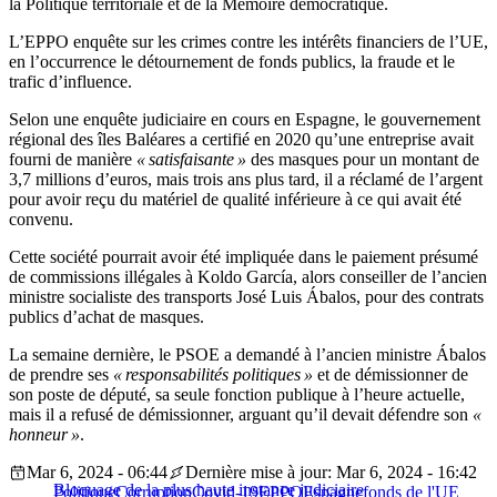
la Politique territoriale et de la Mémoire démocratique.
L’EPPO enquête sur les crimes contre les intérêts financiers de l’UE,
en l’occurrence le détournement de fonds publics, la fraude et le
trafic d’influence.
Selon une enquête judiciaire en cours en Espagne, le gouvernement
régional des îles Baléares a certifié en 2020 qu’une entreprise avait
fourni de manière
« satisfaisante »
des masques pour un montant de
3,7 millions d’euros, mais trois ans plus tard, il a réclamé de l’argent
pour avoir reçu du matériel de qualité inférieure à ce qui avait été
convenu.
Cette société pourrait avoir été impliquée dans le paiement présumé
de commissions illégales à Koldo García, alors conseiller de l’ancien
ministre socialiste des transports José Luis Ábalos, pour des contrats
publics d’achat de masques.
La semaine dernière, le PSOE a demandé à l’ancien ministre Ábalos
de prendre ses
« responsabilités politiques »
et de démissionner de
son poste de député, sa seule fonction publique à l’heure actuelle,
mais il a refusé de démissionner, arguant qu’il devait défendre son
«
honneur »
.
Mar 6, 2024 - 06:44
Dernière mise à jour: Mar 6, 2024 - 16:42
Bloquage de la plus haute instance judiciaire
Politique
Corruption
Covid-19
EPPO
Espagne
fonds de l'UE