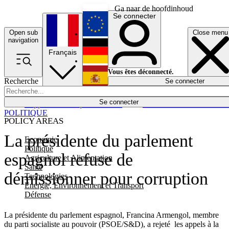
Ga naar de hoofdinhoud
Se connecter
Open sub
Close menu
English
navigation
Français
Deutsch
Vous êtes déconnecté.
Recherche
Se connecter
Español
Lumières éteintes
Se connecter
Rapporteur
Politique
Économie
Newsletters
Evénements
Em
POLITIQUE
POLICY AREAS
La présidente du parlement
Economie
Politique
espagnol refuse de
Agriculture et Alimentation
Santé
démissionner pour corruption
Technologies
Energie, Environnement et Transport
Défense
La présidente du parlement espagnol, Francina Armengol, membre
du parti socialiste au pouvoir (PSOE/S&D), a rejeté les appels à la