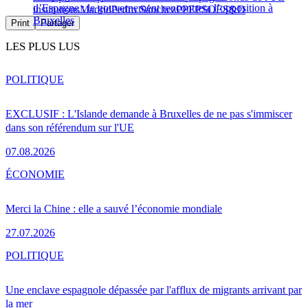
d’Espagne : le gouvernement rencontrera l’opposition à
institutions
Madrid
Pedro Sánchez
PPE
PSOE
S&D
Bruxelles
Print
Partager
LES PLUS LUS
POLITIQUE
EXCLUSIF : L'Islande demande à Bruxelles de ne pas s'immiscer
dans son référendum sur l'UE
07.08.2026
ÉCONOMIE
Merci la Chine : elle a sauvé l’économie mondiale
27.07.2026
POLITIQUE
Une enclave espagnole dépassée par l'afflux de migrants arrivant par
la mer