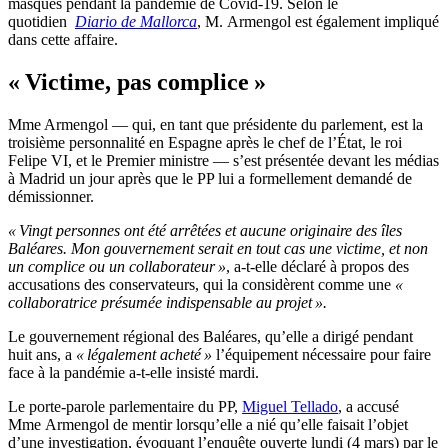
masques pendant la pandémie de Covid-19. Selon le
quotidien
Diario de Mallorca
, M. Armengol est également impliqué
dans cette affaire.
« Victime, pas complice »
Mme Armengol — qui, en tant que présidente du parlement, est la
troisième personnalité en Espagne après le chef de l’État, le roi
Felipe VI, et le Premier ministre — s’est présentée devant les médias
à Madrid un jour après que le PP lui a formellement demandé de
démissionner.
« Vingt personnes ont été arrêtées et aucune originaire des îles
Baléares. Mon gouvernement serait en tout cas une victime, et non
un complice ou un collaborateur »
, a-t-elle déclaré à propos des
accusations des conservateurs, qui la considèrent comme une
«
collaboratrice présumée indispensable au projet ».
Le gouvernement régional des Baléares, qu’elle a dirigé pendant
huit ans, a
« légalement acheté »
l’équipement nécessaire pour faire
face à la pandémie a-t-elle insisté mardi.
Le porte-parole parlementaire du PP,
Miguel Tellado
, a accusé
Mme Armengol de mentir lorsqu’elle a nié qu’elle faisait l’objet
d’une investigation, évoquant l’enquête ouverte lundi (4 mars) par le