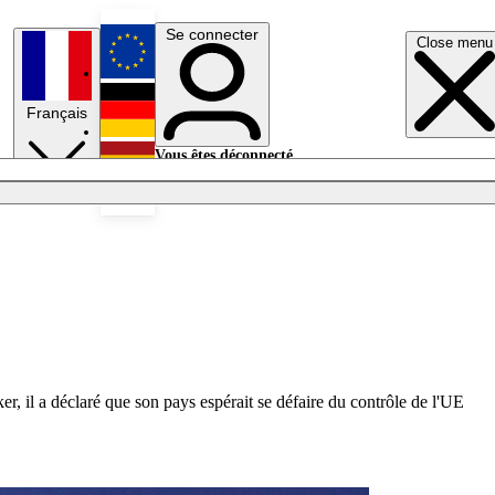
Se connecter
Close menu
English
Français
Deutsch
Vous êtes déconnecté.
Se connecter
Español
Lumières éteintes
r, il a déclaré que son pays espérait se défaire du contrôle de l'UE