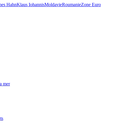
nes Hahn
Klaus Iohannis
Moldavie
Roumanie
Zone Euro
la mer
ts