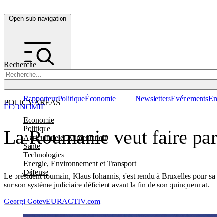
Open sub navigation
Recherche
Rapporteur
Politique
Économie
Newsletters
Evénements
Em
POLICY AREAS
ÉCONOMIE
Economie
Politique
La Roumanie veut faire par
Agriculture et Alimentation
Santé
Technologies
Energie, Environnement et Transport
Défense
Le président roumain, Klaus Iohannis, s'est rendu à Bruxelles pour sa 
sur son système judiciaire déficient avant la fin de son quinquennat.
Georgi Gotev
EURACTIV.com