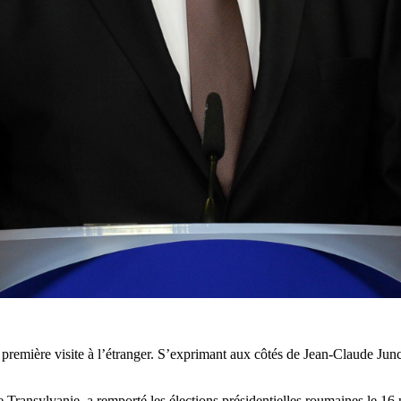
première visite à l’étranger. S’exprimant aux côtés de Jean-Claude Junck
 Transylvanie, a remporté les élections présidentielles roumaines le 16 