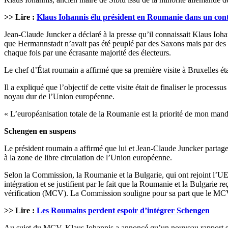
>> Lire :
Klaus Iohannis élu président en Roumanie dans un con
Jean-Claude Juncker a déclaré à la presse qu’il connaissait Klaus Iohan
que Hermannstadt n’avait pas été peuplé par des Saxons mais par des
chaque fois par une écrasante majorité des électeurs.
Le chef d’État roumain a affirmé que sa première visite à Bruxelles é
Il a expliqué que l’objectif de cette visite était de finaliser le pro
noyau dur de l’Union européenne.
« L’européanisation totale de la Roumanie est la priorité de mon manda
Schengen en suspens
Le président roumain a affirmé que lui et Jean-Claude Juncker partag
à la zone de libre circulation de l’Union européenne.
Selon la Commission, la Roumanie et la Bulgarie, qui ont rejoint l’UE
intégration et se justifient par le fait que la Roumanie et la Bulgarie
vérification (MCV). La Commission souligne pour sa part que le MCV 
>> Lire :
Les Roumains perdent espoir d’intégrer Schengen
Au sujet du MCV, Klaus Iohannis a annoncé qu’un nouveau rapport ser