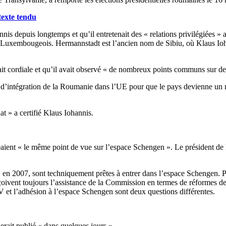
texte tendu
nis depuis longtemps et qu’il entretenait des « relations privilégiées »
 Luxembougeois. Hermannstadt est l’ancien nom de Sibiu, où Klaus Ioha
tait cordiale et qu’il avait observé « de nombreux points communs sur d
cessus d’intégration de la Roumanie dans l’UE pour que le pays devienne
t » a certifié Klaus Iohannis.
eaient « le même point de vue sur l’espace Schengen ». Le président de
 en 2007, sont techniquement prêtes à entrer dans l’espace Schengen. Po
 reçoivent toujours l’assistance de la Commission en termes de réformes d
et l’adhésion à l’espace Schengen sont deux questions différentes.
ait publié « dans quelques jours ».