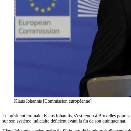
Klaus Iohannis [Commission européenne]
Le président roumain, Klaus Iohannis, s’est rendu à Bruxelles pour sa 
sur son système judiciaire déficient avant la fin de son quinquennat.
Klaus Iohannis, ancien maire de Sibiu issu de la minorité allemande de