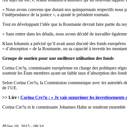
« Nous avons convenu que durant nos quinquennats respectifs nous parvie
l’indépendance de la justice », a ajouté le président roumain.
Tout en développant l’idée que la Roumanie devrait faire partie du no
« Sans entrer dans les détails, nous avons décidé de travailler également 
Klaus Iohannis a précisé qu’il avait aussi discuté des fonds européens 
« d’absorption » de la Roumanie, ou sa capacité à investir les montants 
Groupe de soutien pour une meilleure utilisation des fonds
Corina Cre?u, commissaire européenne en charge des politiques régiona
soutenir les États membres ayant un faible taux d’absorption des fond
Selon Corina Cre?u, la Commission communique avec les autorités de ce
de l’UE.
>> Lire :
Corina Cre?u : « Je vais supprimer les investissements 
Corina Cre?u et le commissaire Johannes Hahn se rendront ensemble 
Jan 19, 2015 - 08:34