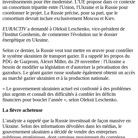
investissements pour être modernisé. L'UE propose dans ce contexte
un consortium tripartite entre l'Union, l'Ukraine et la Russie pour
coordonner le projet. La Russie précise, pour sa part, que le
consortium devrait inclure exclusivement Moscou et Kiev.
EURACTIV
a demandé à Oleksii Leschenko, vice-président de
l'Institut Gorshenin, de commenter l'évolution sur le dossier
énergétique en Ukraine.
Selon ce dernier, la Russie veut tout mettre en œuvre pour contrôler
le système ukrainien de transport gazier. Il a rappelé les propos du
PDG de Gazprom, Alexeï Miller, du 29 novembre : l'Ukraine a
besoin de modifier sa législation et d'autoriser la privatisation des
gazoducs. Le géant gazier russe souhaite également obtenir un accès
au marché gazier ukrainien et à la production nationale.
« Le gouvernement ukrainien actuel est confronté à des problèmes
plus urgents et connaît des difficultés à combler les déficits
financiers pour boucler l’année », selon Oleksii Leschenko.
La fièvre acheteuse
L'analyste a rappelé que la Russie investissait de façon massive en
Ukraine. Selon des informations dévoilées dans les médias, le
gouvernement ukrainien a décidé de vendre des entreprises
publiques stratégiques, dont certaines proviennent du complexe