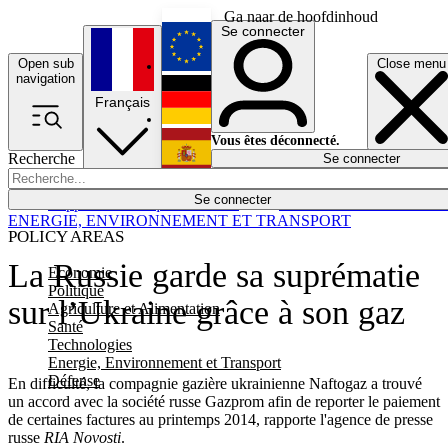
Ga naar de hoofdinhoud
Se connecter
Open sub
Close menu
English
navigation
Français
Deutsch
Vous êtes déconnecté.
Recherche
Se connecter
Español
Lumières éteintes
Se connecter
Rapporteur
Politique
Économie
Newsletters
Evénements
Em
ENERGIE, ENVIRONNEMENT ET TRANSPORT
POLICY AREAS
La Russie garde sa suprématie
Economie
Politique
sur l’Ukraine grâce à son gaz
Agriculture et Alimentation
Santé
Technologies
Energie, Environnement et Transport
Défense
En difficulté, la compagnie gazière ukrainienne Naftogaz a trouvé
un accord avec la société russe Gazprom afin de reporter le paiement
de certaines factures au printemps 2014, rapporte l'agence de presse
russe
RIA Novosti
.