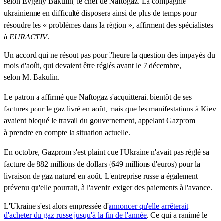
selon
Evgeny
Bakulin
, le chef de
Naftogaz
. La compagnie
ukrainienne
en difficulté disposera ainsi de plus de temps pour
résoudre les « problèmes dans la région », affirment des spécialistes
à
EURACTIV
.
Un accord qui ne résout pas pour l'heure la question des impayés du
mois d'août, qui devaient être réglés
avant le 7 décembre,
selon
M.
Bakulin.
Le patron
a affirmé que
Naftogaz
s'acquitterait bientôt de ses
factures pour le gaz livré en août, mais que les manifestations à
Kiev
avaient bloqué le travail du gouvernement, appelant
Gazprom
à
prendre en compte la situation actuelle.
En octobre,
Gazprom
s'est plaint que
l'Ukraine
n'avait pas réglé sa
facture de 882 millions de dollars (649 millions
d'euros
) pour la
livraison de gaz naturel en août. L'entreprise russe a également
prévenu qu'elle pourrait, à l'avenir, exiger des paiements à l'avance.
L'Ukraine s'est alors empressée d'
annoncer qu'elle arrêterait
d'acheter du gaz russe jusqu'à la fin de l'année
. Ce qui a ranimé le