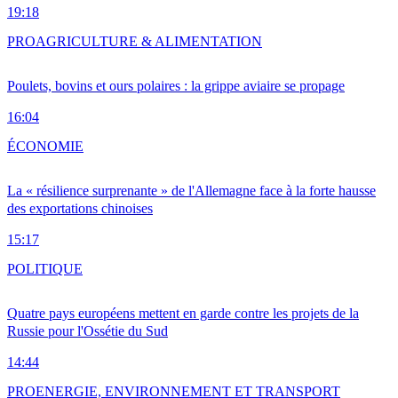
19:18
PRO
AGRICULTURE & ALIMENTATION
Poulets, bovins et ours polaires : la grippe aviaire se propage
16:04
ÉCONOMIE
La « résilience surprenante » de l'Allemagne face à la forte hausse
des exportations chinoises
15:17
POLITIQUE
Quatre pays européens mettent en garde contre les projets de la
Russie pour l'Ossétie du Sud
14:44
PRO
ENERGIE, ENVIRONNEMENT ET TRANSPORT