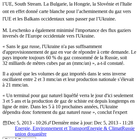
l’UE,
South
Stream
. La Bulgarie, la Hongrie, la
Slovénie
et l'Italie
ont en effet donné carte blanche pour l’acheminement du gaz vers
l'UE
et les
Balkans
occidentaux sans passer par
l’Ukraine
.
M. Leschenko a également minimisé l'importance des flux gaziers
inversés de l'Europe occidentale vers l'Ukraine.
« Sans le gaz russe, l'Ukraine n'a pas suffisamment
d'approvisionnement de gaz en vue de répondre à cette demande. Le
pays importe toujours 60 % du gaz consommé de la Russie, soit
32 milliards de mètres cubes par an (mmc/an) », a-t-il constaté.
Il a ajouté que les volumes de gaz importés dans le sens inverse
oscillaient entre 2 et 3 mmc/an et leur production nationale s’élevait
à 21 mmc/an.
« Un terminal pour gaz naturel liquéfié verra le jour d'ici seulement
3 et 5 ans et la production de gaz de schiste est depuis longtemps en
ligne de mire. Dans les 5 à 10 prochaines années, l'Ukraine
dépendra donc fortement du gaz naturel russe », conclut l'expert
Dec 5, 2013 - 10:26
Dernière mise à jour: Dec 5, 2013 - 11:28
Energie, Environnement et Transport
Energie & Climat
Russie
union douanière