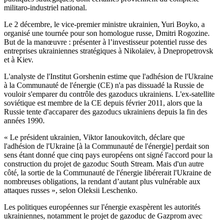
militaro-industriel national.
Le 2 décembre, le vice-premier ministre ukrainien, Yuri Boyko, a
organisé une tournée pour son homologue russe, Dmitri Rogozine.
But de la manœuvre : présenter à l’investisseur potentiel russe des
entreprises ukrainiennes stratégiques à Nikolaïev, à Dnepropetrovsk
et à Kiev.
L'analyste de l'Institut Gorshenin estime que l'adhésion de l'Ukraine
à la Communauté de l'énergie (CE) n'a pas dissuadé la Russie de
vouloir s'emparer du contrôle des gazoducs ukrainiens. L'ex-satellite
soviétique est membre de la CE depuis février 2011, alors que la
Russie tente d'accaparer des gazoducs ukrainiens depuis la fin des
années 1990.
« Le président ukrainien, Viktor Ianoukovitch, déclare que
l'adhésion de l'Ukraine [à la Communauté de l'énergie] perdait son
sens étant donné que cinq pays européens ont signé l'accord pour la
construction du projet de gazoduc South Stream. Mais d'un autre
côté, la sortie de la Communauté de l'énergie libérerait l'Ukraine de
nombreuses obligations, la rendant d’autant plus vulnérable aux
attaques russes », selon Oleksii Leschenko.
Les politiques européennes sur l'énergie exaspèrent les autorités
ukrainiennes, notamment le projet de gazoduc de Gazprom avec