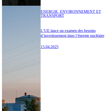
ENERGIE, ENVIRONNEMENT ET
TRANSPORT
L’UE lance un examen des besoins
d’investissement dans l’énergie nucléaire
15.04.2025