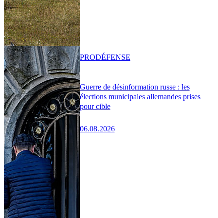
PRO
DÉFENSE
Guerre de désinformation russe : les
élections municipales allemandes prises
pour cible
06.08.2026