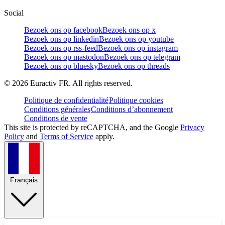
Social
Bezoek ons op facebook
Bezoek ons op x
Bezoek ons op linkedin
Bezoek ons op youtube
Bezoek ons op rss-feed
Bezoek ons op instagram
Bezoek ons op mastodon
Bezoek ons op telegram
Bezoek ons op bluesky
Bezoek ons op threads
©
2026
Euractiv FR. All rights reserved.
Politique de confidentialité
Politique cookies
Conditions générales
Conditions d’abonnement
Conditions de vente
This site is protected by reCAPTCHA, and the Google
Privacy
Policy
and
Terms of Service
apply.
Français