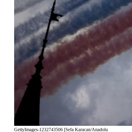
GettyImages-1232743506 [Sefa Karacan/Anadolu