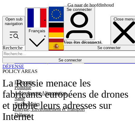
Ga naar de hoofdinhoud
Se connecter
Open sub
Close menu
English
navigation
Français
Deutsch
Vous êtes déconnecté.
Recherche
Se connecter
Español
Lumières éteintes
Se connecter
Rapporteur
Politique
Économie
Newsletters
Evénements
Em
DÉFENSE
POLICY AREAS
La Russie menace les
Economie
Politique
fabricants européens de drones
Agriculture et Alimentation
Santé
et publie leurs adresses sur
Technologies
Energie, Environnement et Transport
Internet
Défense