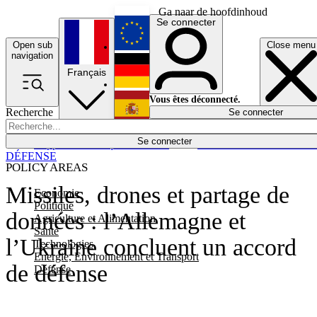
Ga naar de hoofdinhoud
Se connecter
Open sub
Close menu
English
navigation
Français
Deutsch
Vous êtes déconnecté.
Recherche
Se connecter
Español
Lumières éteintes
Se connecter
Rapporteur
Politique
Économie
Newsletters
Evénements
Em
DÉFENSE
POLICY AREAS
Missiles, drones et partage de
Economie
Politique
données : l’Allemagne et
Agriculture et Alimentation
Santé
l’Ukraine concluent un accord
Technologies
Energie, Environnement et Transport
de défense
Défense