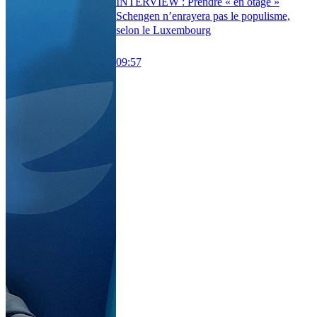
INTERVIEW : Prendre « en otage »
Schengen n’enrayera pas le populisme,
selon le Luxembourg
09:57