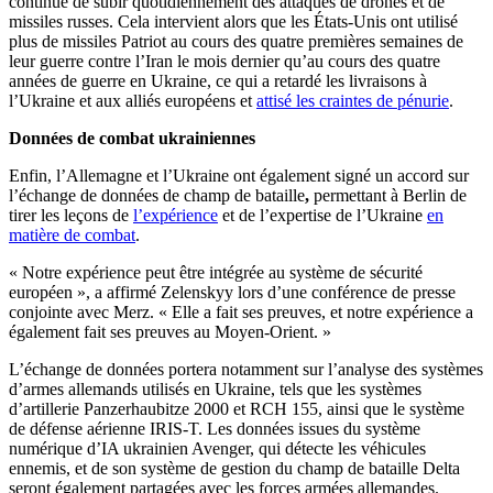
continue de subir quotidiennement des attaques de drones et de
missiles russes. Cela intervient alors que les États-Unis ont utilisé
plus de missiles Patriot au cours des quatre premières semaines de
leur guerre contre l’Iran le mois dernier qu’au cours des quatre
années de guerre en Ukraine, ce qui a retardé les livraisons à
l’Ukraine et aux alliés européens et
attisé les craintes de pénurie
.
Données de combat ukrainiennes
Enfin, l’Allemagne et l’Ukraine ont également signé un accord sur
l’échange de données de champ de bataille
,
permettant à Berlin de
tirer les leçons de
l’expérience
et de l’expertise de l’Ukraine
en
matière de combat
.
« Notre expérience peut être intégrée au système de sécurité
européen », a affirmé Zelenskyy lors d’une conférence de presse
conjointe avec Merz. « Elle a fait ses preuves, et notre expérience a
également fait ses preuves au Moyen-Orient. »
L’échange de données portera notamment sur l’analyse des systèmes
d’armes allemands utilisés en Ukraine, tels que les systèmes
d’artillerie Panzerhaubitze 2000 et RCH 155, ainsi que le système
de défense aérienne IRIS-T. Les données issues du système
numérique d’IA ukrainien Avenger, qui détecte les véhicules
ennemis, et de son système de gestion du champ de bataille Delta
seront également partagées avec les forces armées allemandes.