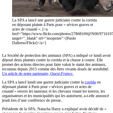
La SPA a lancé une guerre judiciaire contre la corrida
en déposant plainte à Paris pour « sévices graves et
actes de cruauté ». [<a
href="https://www.flickr.com/photos/27868169@N00/971619
target="_blank" rel="noopener">[Paolo
Dallorso/Flickr]</a>]
La Société de protection des animaux (SPA) a indiqué ce lundi avoir
déposé deux plaintes contre la corrida et la chasse à courre. Elle
promet des actions directes pour faire valoir le statut des animaux,
reconnus depuis 2015 comme des êtres vivants doués de sensibilité.
Un article de notre partenaire,
Ouest-France
.
La SPA a lancé lundi une guerre judiciaire contre la
corrida
en
déposant plainte à Paris pour « sévices graves et actes de
cruauté » envers les taureaux et les chevaux visant les toreros, les
organisateurs et les municipalités qui les autorisent, a-t-elle annoncé
jeudi lors d’une conférence de presse.
Présidente de la SPA, Natacha Harry a expliqué avoir décidé de «