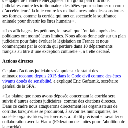
s’engager de manière énergique sur un grand plan d’actions
judiciaires contre les tortionnaires des bêtes »pour « donner un coup
d’accélérateur à la lutte contre les maltraitances animales sous toutes
ses formes, comme la corrida qui met en spectacle la souffrance
animale pour divertir les êtres humains ».
« Les affichages, les pétitions, le travail que l’on fait auprès des
politiques ont montré leurs limites. Nous allons donc agir sur un plan
judiciaire pour faire évoluer la législation en France et nous
commençons par la corrida qui perdure dans 10 départements
français au titre d’une exception culturelle », a-t-elle déclaré.
Actions directes
Ce plan d’actions judiciaires s’appuie sur le statut des
animaux
reconnu depuis 2015 dans le Code civil comme des êtres
vivants doués de sensibilité
, a expliqué Eric Gaftarnik, secrétaire
général de la SPA.
« La plainte que nous avons déposée concernant la corrida sera
suivie d’autres actions judiciaires, comme des citations directes.
Dans ce cadre nous attaquerons directement les organisateurs de
corridas lorsqu’elles se produiront, à savoir les municipalités, les
sociétés organisatrices, les toreros », a-t-il dit précisant « travailler en
collaboration avec la Flac » (Fédération des luttes pour l’abolition de
la corrida).