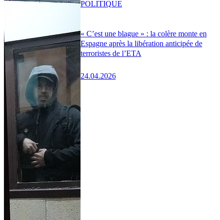
POLITIQUE
« C’est une blague » : la colère monte en
Espagne après la libération anticipée de
terroristes de l’ETA
24.04.2026