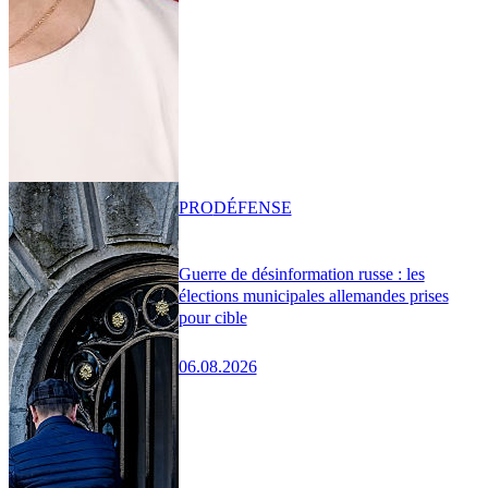
PRO
DÉFENSE
Guerre de désinformation russe : les
élections municipales allemandes prises
pour cible
06.08.2026