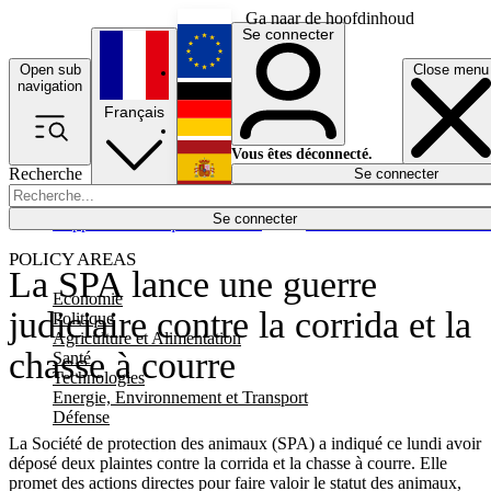
Ga naar de hoofdinhoud
Se connecter
Open sub
Close menu
English
navigation
Français
Deutsch
Vous êtes déconnecté.
Recherche
Se connecter
Español
Lumières éteintes
Se connecter
Rapporteur
Politique
Économie
Newsletters
Evénements
Em
POLICY AREAS
La SPA lance une guerre
Economie
judiciaire contre la corrida et la
Politique
Agriculture et Alimentation
chasse à courre
Santé
Technologies
Energie, Environnement et Transport
Défense
La Société de protection des animaux (SPA) a indiqué ce lundi avoir
déposé deux plaintes contre la corrida et la chasse à courre. Elle
promet des actions directes pour faire valoir le statut des animaux,