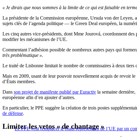
« Je dirais que nous sommes à la limite de ce qui est faisable en terme
La présidente de la Commission européenne, Ursula von der Leyen, avait
sujets clés de l’agenda politique — le Green Deal européen, la numéri
Les cinq autres vice-présidents, dont Mme Jourová, coordonnent des pr
modifier les mécanismes de l’UE.
Commentant l’adhésion possible de nombreux autres pays qui former
très problématique ».
Le traité de Lisbonne limitait le nombre de commissaires à deux tier
Mais en 2009, usant de leur pouvoir nouvellement acquis de revoir le
d’États membres.
Dans
son projet de manifeste publié par Euractiv
la semaine dernière, 
européenne afin d’en ajouter d’autres.
En particulier, le PPE suggère la création de trois postes supplément
de défense
.
Limiter les vetos « de chantage »
Le PPE veut remplacer le Haut représentant de l’UE par un com