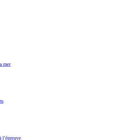
la mer
ts
à l’épreuve