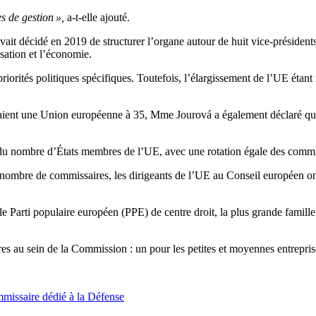
s de gestion »,
a-t-elle ajouté.
 décidé en 2019 de structurer l’organe autour de huit vice-présidents, 
sation et l’économie.
iorités politiques spécifiques. Toutefois, l’élargissement de l’UE étan
aient une Union européenne à 35, Mme Jourová a également déclaré q
s du nombre d’États membres de l’UE, avec une rotation égale des commi
 nombre de commissaires, les dirigeants de l’UE au Conseil européen on
le Parti populaire européen (PPE) de centre droit, la plus grande famil
aires au sein de la Commission : un pour les petites et moyennes entrepr
missaire dédié à la Défense