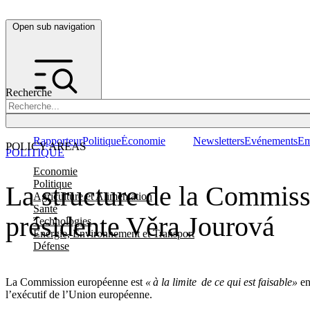
Open sub navigation
Recherche
Rapporteur
Politique
Économie
Newsletters
Evénements
Em
POLICY AREAS
POLITIQUE
Economie
Politique
La structure de la Commissi
Agriculture et Alimentation
Santé
présidente Věra Jourová
Technologies
Energie, Environnement et Transport
Défense
La Commission européenne est
« à la limite de ce qui est faisable»
en
l’exécutif de l’Union européenne.