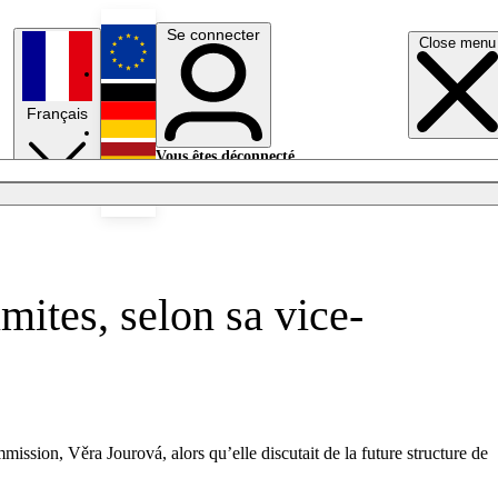
Se connecter
Close menu
English
Français
Deutsch
Vous êtes déconnecté.
Se connecter
Español
Lumières éteintes
mites, selon sa vice-
mission, Věra Jourová, alors qu’elle discutait de la future structure de