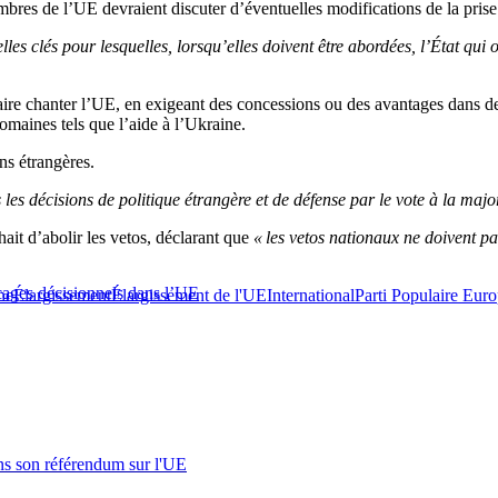
res de l’UE devraient discuter d’éventuelles modifications de la prise 
lles clés pour lesquelles, lorsqu’elles doivent être abordées, l’État qui 
 faire chanter l’UE, en exigeant des concessions ou des avantages dans 
omaines tels que l’aide à l’Ukraine.
ns étrangères.
s décisions de politique étrangère et de défense par le vote à la major
ait d’abolir les vetos, déclarant que
« les vetos nationaux ne doivent p
ocages décisionnels dans l’UE
ne
Élargissement
Élargissement de l'UE
International
Parti Populaire Eur
s son référendum sur l'UE