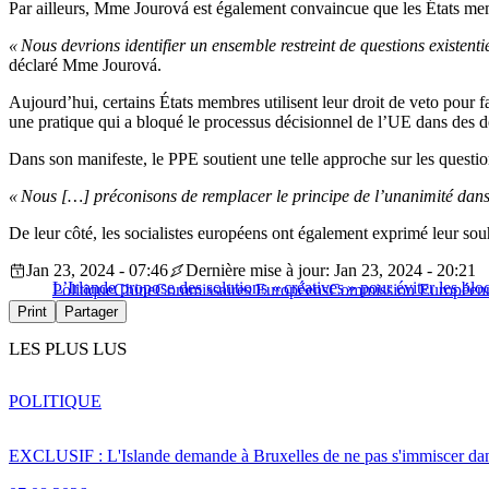
Par ailleurs, Mme Jourová est également convaincue que les États memb
« Nous devrions identifier un ensemble restreint de questions existentie
déclaré Mme Jourová.
Aujourd’hui, certains États membres utilisent leur droit de veto pour
une pratique qui a bloqué le processus décisionnel de l’UE dans des d
Dans son manifeste, le PPE soutient une telle approche sur les questio
« Nous […] préconisons de remplacer le principe de l’unanimité dans le
De leur côté, les socialistes européens ont également exprimé leur souh
Jan 23, 2024 - 07:46
Dernière mise à jour: Jan 23, 2024 - 20:21
L’Irlande propose des solutions « créatives » pour éviter les bl
Politique
Chine
Commissaires Européens
Commission Européen
Print
Partager
LES PLUS LUS
POLITIQUE
EXCLUSIF : L'Islande demande à Bruxelles de ne pas s'immiscer dan