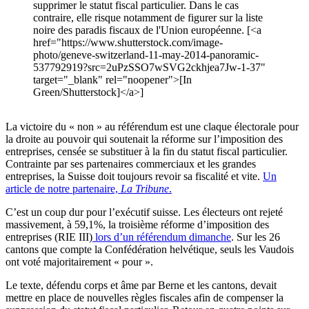
supprimer le statut fiscal particulier. Dans le cas
contraire, elle risque notamment de figurer sur la liste
noire des paradis fiscaux de l'Union européenne. [<a
href="https://www.shutterstock.com/image-
photo/geneve-switzerland-11-may-2014-panoramic-
537792919?src=2uPzSSO7wSVG2ckhjea7Jw-1-37"
target="_blank" rel="noopener">[In
Green/Shutterstock]</a>]
La victoire du « non » au référendum est une claque électorale pour
la droite au pouvoir qui soutenait la réforme sur l’imposition des
entreprises, censée se substituer à la fin du statut fiscal particulier.
Contrainte par ses partenaires commerciaux et les grandes
entreprises, la Suisse doit toujours revoir sa fiscalité et vite.
Un
article de notre partenaire,
La Tribune
.
C’est un coup dur pour l’exécutif suisse. Les électeurs ont rejeté
massivement, à 59,1%, la troisième réforme d’imposition des
entreprises (RIE III)
lors d’un référendum dimanche
. Sur les 26
cantons que compte la Confédération helvétique, seuls les Vaudois
ont voté majoritairement « pour ».
Le texte, défendu corps et âme par Berne et les cantons, devait
mettre en place de nouvelles règles fiscales afin de compenser la