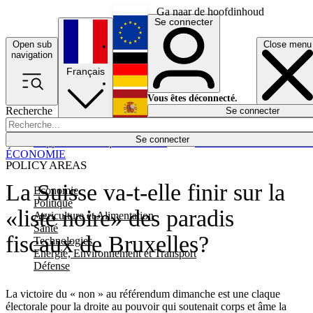
Ga naar de hoofdinhoud
Se connecter
Open sub
Close menu
English
navigation
Français
Deutsch
Vous êtes déconnecté.
Recherche
Se connecter
Español
Lumières éteintes
Se connecter
Rapporteur
Politique
Économie
Newsletters
Evénements
Em
ÉCONOMIE
POLICY AREAS
La Suisse va-t-elle finir sur la
Economie
Politique
«liste noire» des paradis
Agriculture et Alimentation
Santé
fiscaux de Bruxelles?
Technologies
Energie, Environnement et Transport
Défense
La victoire du « non » au référendum dimanche est une claque
électorale pour la droite au pouvoir qui soutenait corps et âme la