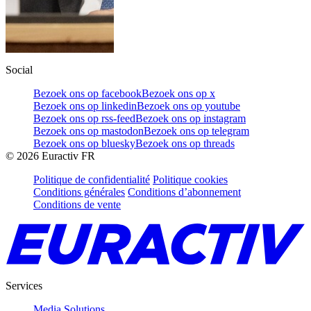
Social
Bezoek ons op facebook
Bezoek ons op x
Bezoek ons op linkedin
Bezoek ons op youtube
Bezoek ons op rss-feed
Bezoek ons op instagram
Bezoek ons op mastodon
Bezoek ons op telegram
Bezoek ons op bluesky
Bezoek ons op threads
©
2026
Euractiv FR
Politique de confidentialité
Politique cookies
Conditions générales
Conditions d’abonnement
Conditions de vente
Services
Media Solutions