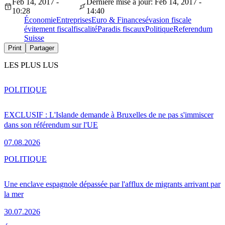
Feb 14, 2017 -
Dernière mise à jour: Feb 14, 2017 -
10:28
14:40
Économie
Entreprises
Euro & Finances
évasion fiscale
évitement fiscal
fiscalité
Paradis fiscaux
Politique
Referendum
Suisse
Print
Partager
LES PLUS LUS
POLITIQUE
EXCLUSIF : L'Islande demande à Bruxelles de ne pas s'immiscer
dans son référendum sur l'UE
07.08.2026
POLITIQUE
Une enclave espagnole dépassée par l'afflux de migrants arrivant par
la mer
30.07.2026