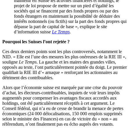
maintenir en Suisse les activités financières et holdings, le
projet de loi propose de mettre sur un pied d’égalité les
sociétés qui se financent par des fonds propres ou par des
fonds étrangers en maintenant la possibilité de déduire des
intérêts notionnels (ou fictifs) sur la part des fonds propres qui
dépasse la part de capital de base », explique le site
d’information suisse
Le Temps
.
Pourquoi les Suisses l’ont rejet
ée ?
Ces deux derniers points sont les plus controversés, notamment le
NID. « Elle est l’une des mesures les plus onéreuses de la RIE III »,
souligne
Le Temps
. La gauche et les maires des grandes villes,
opposés au texte, l’ont particulièrement pointée du doigt. Le premier
qualifiait la RIE III d’« arnaque » renforçant les actionnaires au
détriment des contribuables.
Alors que l’économie suisse est marquée par une crise du pouvoir
d’achat, les électeurs-contribuables, inquiets de voir leurs impôts
augmentés pour compenser les avantages fiscaux accordés aux
holdings, ont été particulièrement réceptifs à cet argument. Le
Conseil fédéral, qui n’a eu de cesse de brandir la menace de pertes
économiques (24 000 délocalisations, 150 000 emplois supprimés
selon le ministre des Finances) en cas de victoire du « non » au
référendum, n’ont finalement pas eu écho auprès des votants.