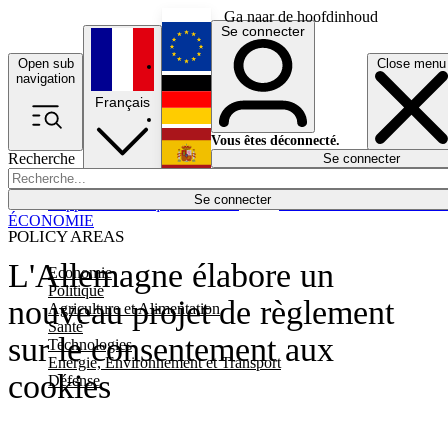
Ga naar de hoofdinhoud
Se connecter
Open sub
Close menu
English
navigation
Français
Deutsch
Vous êtes déconnecté.
Recherche
Se connecter
Español
Lumières éteintes
Se connecter
Rapporteur
Politique
Économie
Newsletters
Evénements
Em
ÉCONOMIE
POLICY AREAS
L'Allemagne élabore un
Economie
Politique
nouveau projet de règlement
Agriculture et Alimentation
Santé
sur le consentement aux
Technologies
Energie, Environnement et Transport
cookies
Défense