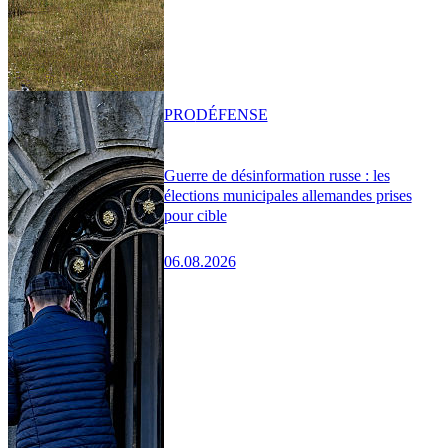
PRO
DÉFENSE
Guerre de désinformation russe : les
élections municipales allemandes prises
pour cible
06.08.2026