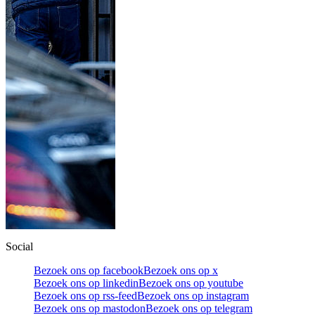
Social
Bezoek ons op facebook
Bezoek ons op x
Bezoek ons op linkedin
Bezoek ons op youtube
Bezoek ons op rss-feed
Bezoek ons op instagram
Bezoek ons op mastodon
Bezoek ons op telegram