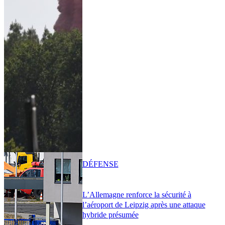
DÉFENSE
L’Allemagne renforce la sécurité à
l’aéroport de Leipzig après une attaque
hybride présumée