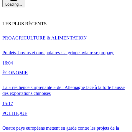
Loading...
LES PLUS RÉCENTS
PRO
AGRICULTURE & ALIMENTATION
Poulets, bovins et ours polaires : la grippe aviaire se propage
16:04
ÉCONOMIE
La « résilience surprenante » de l'Allemagne face à la forte hausse
des exportations chinoises
15:17
POLITIQUE
Quatre pays européens mettent en garde contre les projets de la