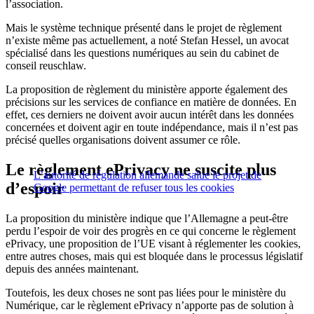
l’association.
Mais le système technique présenté dans le projet de règlement
n’existe même pas actuellement, a noté Stefan Hessel, un avocat
spécialisé dans les questions numériques au sein du cabinet de
conseil reuschlaw.
La proposition de règlement du ministère apporte également des
précisions sur les services de confiance en matière de données. En
effet, ces derniers ne doivent avoir aucun intérêt dans les données
concernées et doivent agir en toute indépendance, mais il n’est pas
précisé quelles organisations doivent assumer ce rôle.
Le règlement ePrivacy ne suscite plus
L’autorité de régulation allemande salue le projet de
d’espoir
Google permettant de refuser tous les cookies
La proposition du ministère indique que l’Allemagne a peut-être
perdu l’espoir de voir des progrès en ce qui concerne le règlement
ePrivacy, une proposition de l’UE visant à réglementer les cookies,
entre autres choses, mais qui est bloquée dans le processus législatif
depuis des années maintenant.
Toutefois, les deux choses ne sont pas liées pour le ministère du
Numérique, car le règlement ePrivacy n’apporte pas de solution à