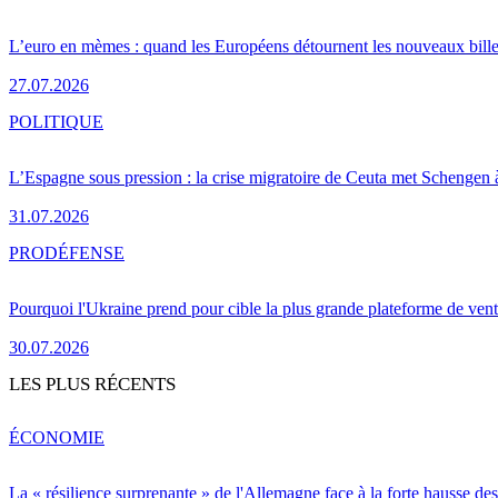
L’euro en mèmes : quand les Européens détournent les nouveaux bille
27.07.2026
POLITIQUE
L’Espagne sous pression : la crise migratoire de Ceuta met Schengen 
31.07.2026
PRO
DÉFENSE
Pourquoi l'Ukraine prend pour cible la plus grande plateforme de vent
30.07.2026
LES PLUS RÉCENTS
ÉCONOMIE
La « résilience surprenante » de l'Allemagne face à la forte hausse de