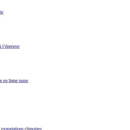
ts
à l’épreuve
e en ligne russe
s exportations chinoises