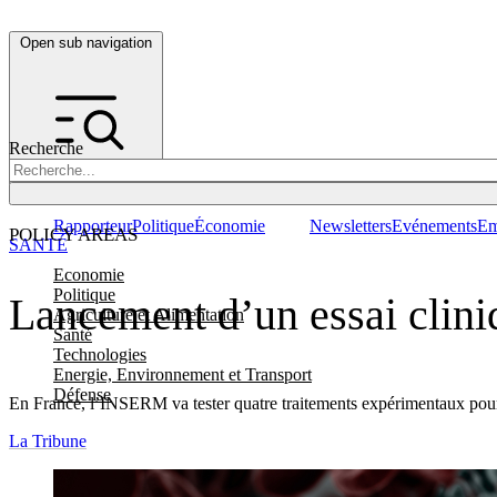
Open sub navigation
Recherche
Rapporteur
Politique
Économie
Newsletters
Evénements
Em
POLICY AREAS
SANTÉ
Economie
Politique
Lancement d’un essai clini
Agriculture et Alimentation
Santé
Technologies
Energie, Environnement et Transport
Défense
En France, l’INSERM va tester quatre traitements expérimentaux pour lut
La Tribune