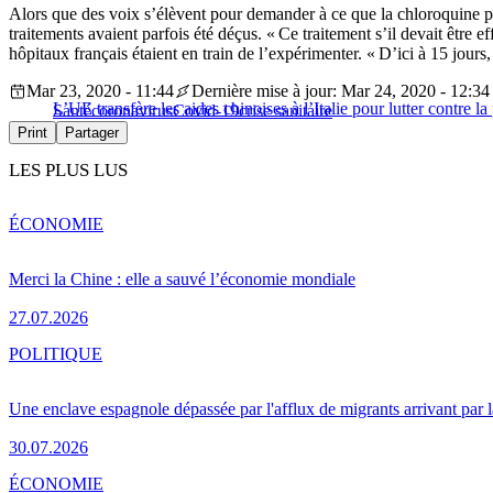
Alors que des voix s’élèvent pour demander à ce que la chloroquine puis
traitements avaient parfois été déçus. « Ce traitement s’il devait être 
hôpitaux français étaient en train de l’expérimenter. « D’ici à 15 jours
Mar 23, 2020 - 11:44
Dernière mise à jour: Mar 24, 2020 - 12:34
L’UE transfère les aides chinoises à l’Italie pour lutter contre l
Santé
coronavirus
Covid-19
crise sanitaire
Print
Partager
LES PLUS LUS
ÉCONOMIE
Merci la Chine : elle a sauvé l’économie mondiale
27.07.2026
POLITIQUE
Une enclave espagnole dépassée par l'afflux de migrants arrivant par 
30.07.2026
ÉCONOMIE