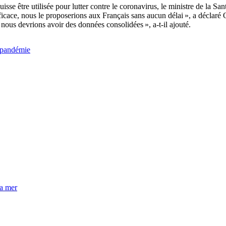
se être utilisée pour lutter contre le coronavirus, le ministre de la Sant
efficace, nous le proposerions aux Français sans aucun délai », a déclaré 
, nous devrions avoir des données consolidées », a-t-il ajouté.
a pandémie
la mer