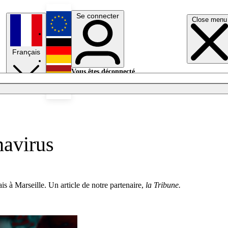
Se connecter
Close menu
English
Français
Deutsch
Vous êtes déconnecté.
Se connecter
Español
Lumières éteintes
navirus
is à Marseille. Un article de notre partenaire,
la Tribune.