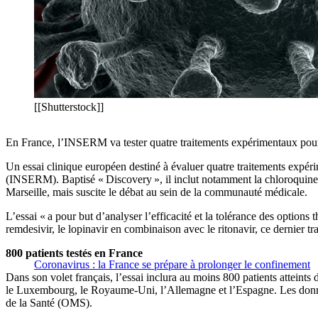
[[Shutterstock]]
En France, l’INSERM va tester quatre traitements expérimentaux pour lut
Un essai clinique européen destiné à évaluer quatre traitements expéri
(INSERM). Baptisé « Discovery », il inclut notamment la chloroquine, 
Marseille, mais suscite le débat au sein de la communauté médicale.
L’essai « a pour but d’analyser l’efficacité et la tolérance des optio
remdesivir, le lopinavir en combinaison avec le ritonavir, ce dernier tr
800 patients testés en France
Coronavirus : la France se prépare à prolonger le confinement
Dans son volet français, l’essai inclura au moins 800 patients atteints
le Luxembourg, le Royaume-Uni, l’Allemagne et l’Espagne. Les données
de la Santé (OMS).