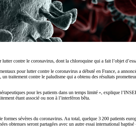
ter contre le coronavirus, dont la chloroquine qui a fait l’objet d’essa
mentaux pour lutter contre le coronavirus a débuté en France, a annoncé 
un traitement contre le paludisme qui a obtenu des résultats prometteu
ns thérapeutiques pour les patients dans un temps limité », explique l’I
aitement étant associé ou non à l’interféron bêta.
 de formes sévères du coronavirus. Au total, quelque 3 200 patients euro
 obtenues seront partagées avec un autre essai international baptisé « 