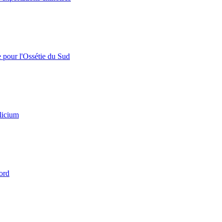
e pour l'Ossétie du Sud
licium
ord