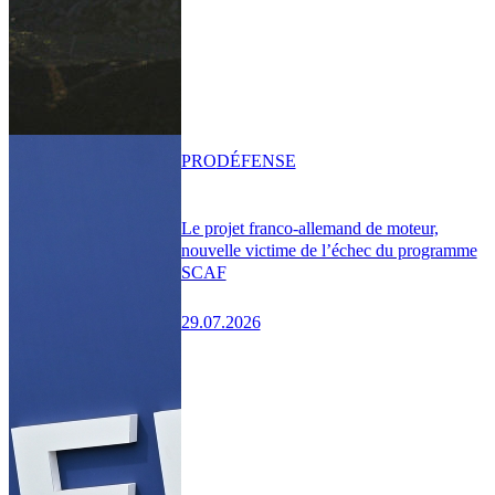
PRO
DÉFENSE
Le projet franco-allemand de moteur,
nouvelle victime de l’échec du programme
SCAF
29.07.2026