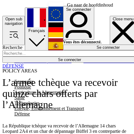
Ga naar de hoofdinhoud
Se connecter
Open sub
Close menu
English
navigation
Français
Deutsch
Vous êtes déconnecté.
Recherche
Se connecter
Español
Lumières éteintes
Se connecter
Rapporteur
Politique
Économie
Newsletters
Evénements
Em
DÉFENSE
POLICY AREAS
L’armée tchèque va recevoir
Economie
Politique
quinze chars offerts par
Agriculture et Alimentation
Santé
l’Allemagne
Technologies
Energie, Environnement et Transport
Défense
La République tchèque va recevoir de l’Allemagne 14 chars
Leopard 2A4 et un char de dépannage Büffel 3 en contrepartie de