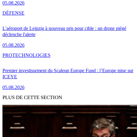
05.08.2026
DÉFENSE
L'aéroport de Leipzig à nouveau pris pour cible : un drone piégé
déclenche l'alerte
05.08.2026
PRO
TECHNOLOGIES
Premier investissement du Scaleup Europe Fund : l’Europe mise sur
ICEYE
05.08.2026
PLUS DE CETTE SECTION