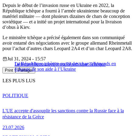
Depuis le début de l’invasion russe en Ukraine en 2022, la
République tchèque a fourni à l’armée ukrainienne beaucoup de
matériel militaire — dont plusieurs dizaines de chars de conception
soviétique — et a initié un projet international pour la livraison
d’obus à Kiev.
Le ministère tchèque a précisé également dans son communiqué
avoir entamé des négociations avec le groupe allemand Rheinmetall
pour l’achat d’autres chars Leopard 2A4 et d’un char Leopard 2A8.
Jul 31, 2024 - 15:57
La République tchèque reçoit des chars allemands en
Défense
Allemagne
défense
République Tchèque
échange de son aide à l’Ukraine
Print
Partager
LES PLUS LUS
POLITIQUE
L'UE accepte d'assouplir les sanctions contre la Russie face à la
résistance de la Grèce
23.07.2026